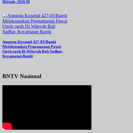
Hijriah- 2026 M
Anggota Koramil 427-05/Banjit
Melaksanakan Pengamanan Pawai
Ogoh ogoh Di Wilayah Bali Sadhar,
Kecamatan Banjit
BNTV Nasional