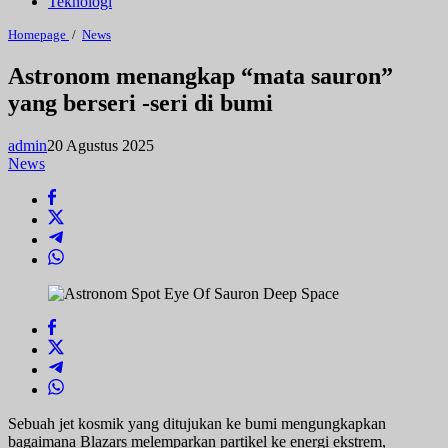
Teknologi
Astronom
Homepage
/
News
menangkap
"mata
Astronom menangkap “mata sauron”
sauron"
yang berseri -seri di bumi
yang
berseri
-
admin
20 Agustus 2025
seri
di
News
bumi
Sebuah jet kosmik yang ditujukan ke bumi mengungkapkan
bagaimana Blazars melemparkan partikel ke energi ekstrem,