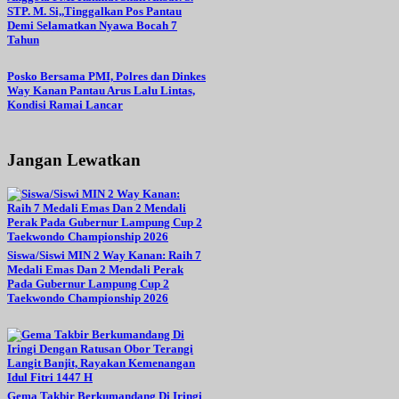
STP. M. Si,,Tinggalkan Pos Pantau
Demi Selamatkan Nyawa Bocah 7
Tahun
Posko Bersama PMI, Polres dan Dinkes
Way Kanan Pantau Arus Lalu Lintas,
Kondisi Ramai Lancar
Jangan Lewatkan
Siswa/Siswi MIN 2 Way Kanan: Raih 7
Medali Emas Dan 2 Mendali Perak
Pada Gubernur Lampung Cup 2
Taekwondo Championship 2026
Gema Takbir Berkumandang Di Iringi