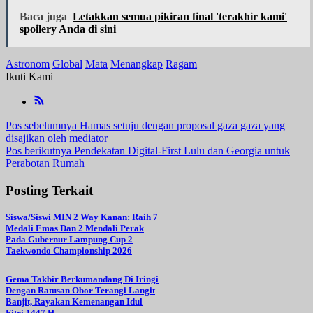
Baca juga
Letakkan semua pikiran final 'terakhir kami'
spoilery Anda di sini
Astronom
Global
Mata
Menangkap
Ragam
Ikuti Kami
Navigasi
Pos sebelumnya
Hamas setuju dengan proposal gaza gaza yang
disajikan oleh mediator
pos
Pos berikutnya
Pendekatan Digital-First Lulu dan Georgia untuk
Perabotan Rumah
Posting Terkait
Siswa/Siswi MIN 2 Way Kanan: Raih 7
Medali Emas Dan 2 Mendali Perak
Pada Gubernur Lampung Cup 2
Taekwondo Championship 2026
Gema Takbir Berkumandang Di Iringi
Dengan Ratusan Obor Terangi Langit
Banjit, Rayakan Kemenangan Idul
Fitri 1447 H