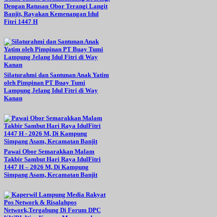
Dengan Ratusan Obor Terangi Langit
Banjit, Rayakan Kemenangan Idul
Fitri 1447 H
Silaturahmi dan Santunan Anak Yatim
oleh Pimpinan PT Buay Tumi
Lampung Jelang Idul Fitri di Way
Kanan
Pawai Obor Semarakkan Malam
Takbir Sambut Hari Raya IdulFitri
1447 H – 2026 M, Di Kampung
Simpang Asam, Kecamatan Banjit