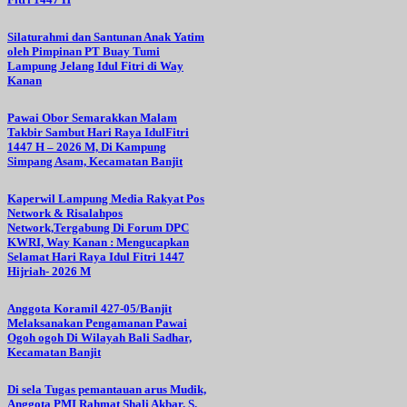
Silaturahmi dan Santunan Anak Yatim
oleh Pimpinan PT Buay Tumi
Lampung Jelang Idul Fitri di Way
Kanan
Pawai Obor Semarakkan Malam
Takbir Sambut Hari Raya IdulFitri
1447 H – 2026 M, Di Kampung
Simpang Asam, Kecamatan Banjit
Kaperwil Lampung Media Rakyat Pos
Network & Risalahpos
Network,Tergabung Di Forum DPC
KWRI, Way Kanan : Mengucapkan
Selamat Hari Raya Idul Fitri 1447
Hijriah- 2026 M
Anggota Koramil 427-05/Banjit
Melaksanakan Pengamanan Pawai
Ogoh ogoh Di Wilayah Bali Sadhar,
Kecamatan Banjit
Di sela Tugas pemantauan arus Mudik,
Anggota PMI Rahmat Shali Akbar. S.