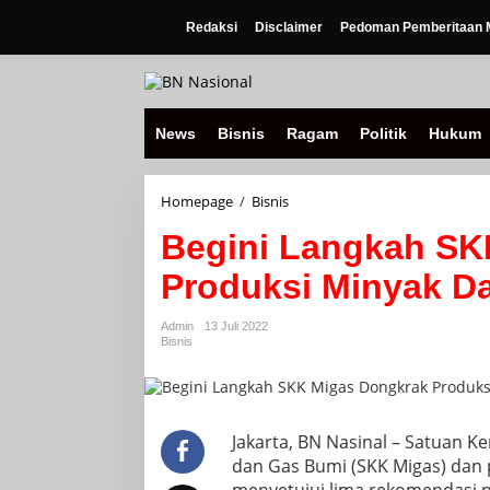
Lewati
ke
Redaksi
Disclaimer
Pedoman Pemberitaan M
konten
News
Bisnis
Ragam
Politik
Hukum
Begini
Homepage
/
Bisnis
Langkah
Begini Langkah SK
SKK
Migas
Produksi Minyak D
Dongkrak
Produksi
Minyak
Admin
13 Juli 2022
Dalam
Bisnis
Negeri
Jakarta, BN Nasinal – Satuan K
dan Gas Bumi (SKK Migas) dan 