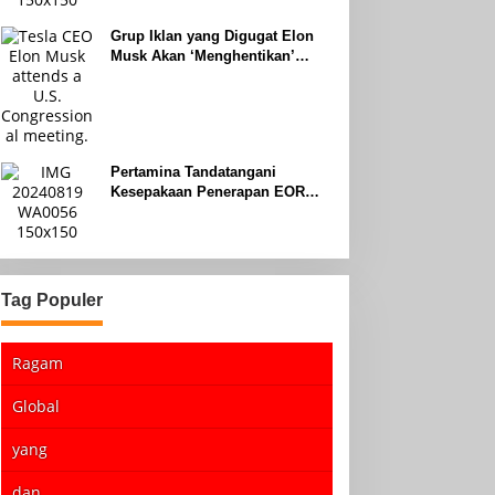
Grup Iklan yang Digugat Elon
Musk Akan ‘Menghentikan’
Operasionalnya
Pertamina Tandatangani
Kesepakaan Penerapan EOR
dengan Sinopec Akhir Agustus
2024
Tag Populer
Ragam
Global
yang
dan