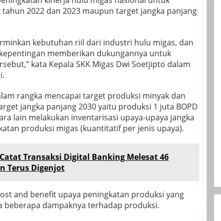
eningkatan kinerja hulu migas nasional untuk
 tahun 2022 dan 2023 maupun target jangka panjang
inkan kebutuhan riil dari industri hulu migas, dan
kepentingan memberikan dukungannya untuk
sebut,” kata Kepala SKK Migas Dwi Soetjipto dalam
i.
lam rangka mencapai target produksi minyak dan
rget jangka panjang 2030 yaitu produksi 1 juta BOPD
ra lain melakukan inventarisasi upaya-upaya jangka
tan produksi migas (kuantitatif per jenis upaya).
Catat Transaksi Digital Banking Melesat 46
n Terus Digenjot
ost and benefit upaya peningkatan produksi yang
erta beberapa dampaknya terhadap produksi.