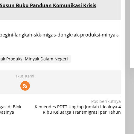
Susun Buku Panduan Komunikasi Krisis
/begini-langkah-skk-migas-dongkrak-produksi-minyak-
rak Produksi Minyak Dalam Negeri
Ikuti Kami
Pos berikutnya
as di Blok
Kemendes PDTT Ungkap Jumlah Idealnya 4
kasinya
Ribu Keluarga Transmigrasi per Tahun