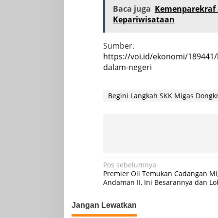
Baca juga
Kemenparekraf 
Kepariwisataan
Sumber.
https://voi.id/ekonomi/189441
dalam-negeri
Begini Langkah SKK Migas Dongk
Navigasi
Pos sebelumnya
Premier Oil Temukan Cadangan Mig
pos
Andaman II, Ini Besarannya dan Lo
Jangan Lewatkan