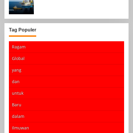
Agustus 2024
Tag Populer
Ragam
Global
yang
dan
untuk
Baru
dalam
Ilmuwan