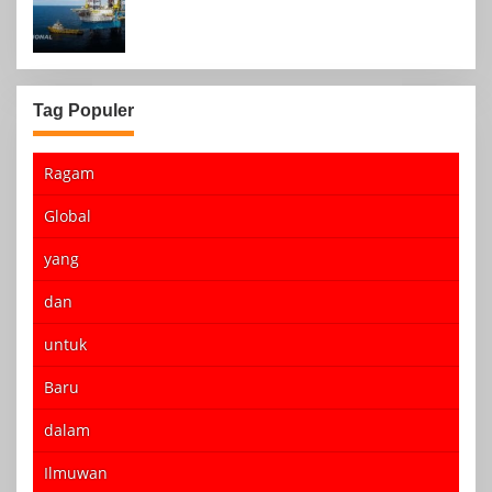
Agustus 2024
Tag Populer
Ragam
Global
yang
dan
untuk
Baru
dalam
Ilmuwan