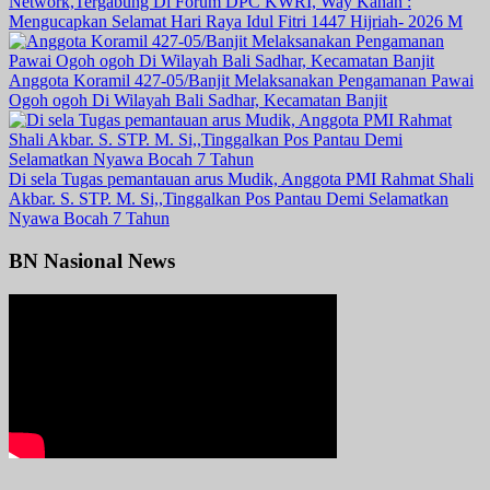
Network,Tergabung Di Forum DPC KWRI, Way Kanan :
Mengucapkan Selamat Hari Raya Idul Fitri 1447 Hijriah- 2026 M
Anggota Koramil 427-05/Banjit Melaksanakan Pengamanan Pawai
Ogoh ogoh Di Wilayah Bali Sadhar, Kecamatan Banjit
Di sela Tugas pemantauan arus Mudik, Anggota PMI Rahmat Shali
Akbar. S. STP. M. Si,,Tinggalkan Pos Pantau Demi Selamatkan
Nyawa Bocah 7 Tahun
BN Nasional News