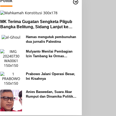
Politik
MK Terima Gugatan Sengketa Pilgub
Bangka Belitung, Sidang Lanjut ke
Tahap Pembuktian
Hamas mengutuk pembunuhan
dua jurnalis Palestina
Mulyanto Menilai Pembagian
Izin Tambang ke Ormas
Keagamaan Seperti Perang
Uhud
Prabowo Jalani Operasi Besar,
Ini Kisahnya
Anies Baswedan, Suara Akar
Rumput dan Dinamika Politik
Jakarta