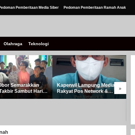
Pedoman Pemberitaan Media Siber
Pedoman Pemberitaan Ramah Anak
Olahraga
Teknologi
Obor Semarakkan
Kaperwil Lampung Media
»
Takbir Sambut Hari
Rakyat Pos Network &
ulFitri 1447 H – 2026
Risalahpos
Kampung Simpang
Network,Tergabung Di
A
Kecamatan Banjit
Forum DPC KWRI, Way
0
Kanan : Mengucapkan
P
Selamat Hari Raya Idul Fitri
o
1447 Hijriah- 2026 M
S
anah