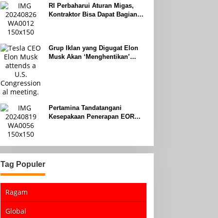
RI Perbaharui Aturan Migas,
Kontraktor Bisa Dapat Bagian
Hingga 95 Persen
Grup Iklan yang Digugat Elon
Musk Akan ‘Menghentikan’
Operasionalnya
Pertamina Tandatangani
Kesepakaan Penerapan EOR
dengan Sinopec Akhir Agustus
2024
Tag Populer
Ragam
Global