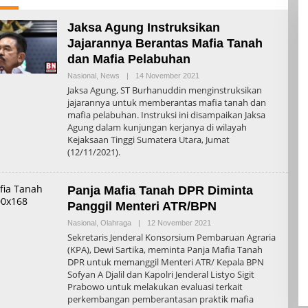
Jaksa Agung Instruksikan
Jajarannya Berantas Mafia Tanah
dan Mafia Pelabuhan
Oleh
Nasional
,
News
|
14 November 2021
Admin
Jaksa Agung, ST Burhanuddin menginstruksikan
jajarannya untuk memberantas mafia tanah dan
mafia pelabuhan. Instruksi ini disampaikan Jaksa
Agung dalam kunjungan kerjanya di wilayah
Kejaksaan Tinggi Sumatera Utara, Jumat
(12/11/2021).
Panja Mafia Tanah DPR Diminta
Panggil Menteri ATR/BPN
Oleh
Nasional
,
Olahraga
|
12 November 2021
Admin
Sekretaris Jenderal Konsorsium Pembaruan Agraria
(KPA), Dewi Sartika, meminta Panja Mafia Tanah
DPR untuk memanggil Menteri ATR/ Kepala BPN
Sofyan A Djalil dan Kapolri Jenderal Listyo Sigit
Prabowo untuk melakukan evaluasi terkait
perkembangan pemberantasan praktik mafia