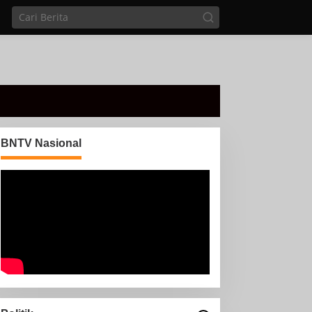
BNTV Nasional
Di sela Tugas pemantauan
arus Mudik, Anggota PMI
Rahmat Shali Akbar. S. STP.
M. Si,,Tinggalkan Pos
nggota Koramil 427-
Pantau Demi Selamatkan
5/Banjit Melaksanakan
Nyawa Bocah 7 Tahun
engamanan Pawai Ogoh
goh Di Wilayah Bali
adhar, Kecamatan Banjit