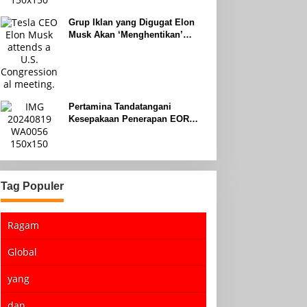
Grup Iklan yang Digugat Elon
Musk Akan ‘Menghentikan’
Operasionalnya
Pertamina Tandatangani
Kesepakaan Penerapan EOR
dengan Sinopec Akhir Agustus
2024
Tag Populer
Ragam
Global
yang
dan