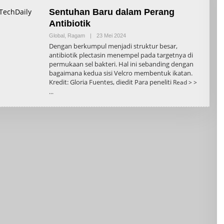
Sentuhan Baru dalam Perang
Antibiotik
Oleh
Global
,
Ragam
|
23 Mei 2024
Admin
Dengan berkumpul menjadi struktur besar,
antibiotik plectasin menempel pada targetnya di
permukaan sel bakteri. Hal ini sebanding dengan
bagaimana kedua sisi Velcro membentuk ikatan.
Kredit: Gloria Fuentes, diedit Para peneliti
Read > >