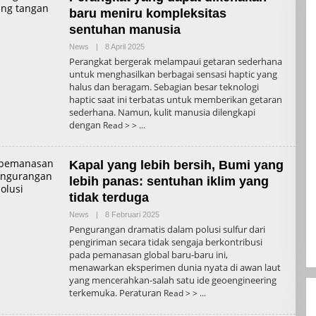
baru meniru kompleksitas
sentuhan manusia
Oleh
News
|
8 April 2025
Admin
Perangkat bergerak melampaui getaran sederhana
untuk menghasilkan berbagai sensasi haptic yang
halus dan beragam. Sebagian besar teknologi
haptic saat ini terbatas untuk memberikan getaran
sederhana. Namun, kulit manusia dilengkapi
dengan
Read > >
Kapal yang lebih bersih, Bumi yang
lebih panas: sentuhan iklim yang
tidak terduga
Oleh
News
|
8 Februari 2025
Admin
Pengurangan dramatis dalam polusi sulfur dari
pengiriman secara tidak sengaja berkontribusi
pada pemanasan global baru-baru ini,
menawarkan eksperimen dunia nyata di awan laut
yang mencerahkan-salah satu ide geoengineering
terkemuka. Peraturan
Read > >