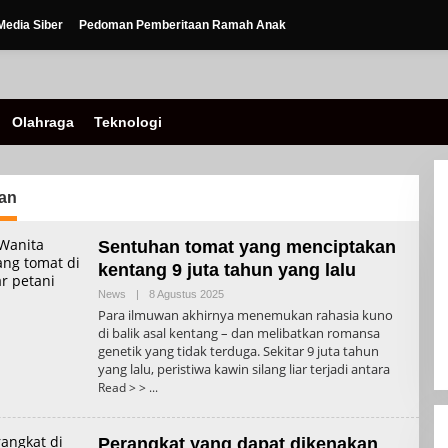
edia Siber
Pedoman Pemberitaan Ramah Anak
Olahraga
Teknologi
an
Sentuhan tomat yang menciptakan
kentang 9 juta tahun yang lalu
Oleh
News
|
8 Agustus 2025
Admin
Para ilmuwan akhirnya menemukan rahasia kuno
di balik asal kentang – dan melibatkan romansa
genetik yang tidak terduga. Sekitar 9 juta tahun
yang lalu, peristiwa kawin silang liar terjadi antara
Read > >
Perangkat yang dapat dikenakan