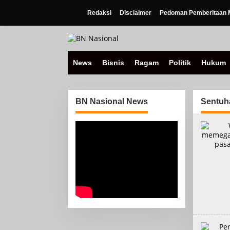
Lewati
ke
Redaksi
Disclaimer
Pedoman Pemberitaan M
konten
News
Bisnis
Ragam
Politik
Hukum
BN Nasional News
Sentuh