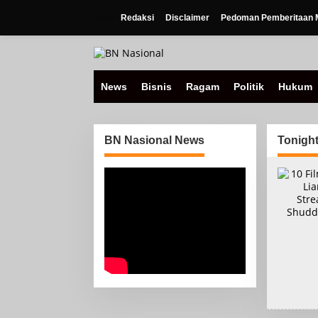
Lewati
ke
Redaksi
Disclaimer
Pedoman Pemberitaan M
konten
News
Bisnis
Ragam
Politik
Hukum
BN Nasional News
Tonigh