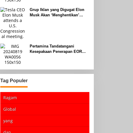
Grup Iklan yang Digugat Elon
Musk Akan ‘Menghentikan’
Operasionalnya
Pertamina Tandatangani
Kesepakaan Penerapan EOR
dengan Sinopec Akhir Agustus
2024
Tag Populer
Ragam
Global
yang
dan