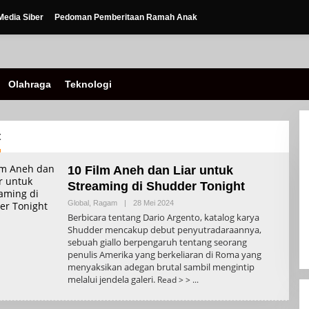
edia Siber
Pedoman Pemberitaan Ramah Anak
Olahraga
Teknologi
t
10 Film Aneh dan Liar untuk
Streaming di Shudder Tonight
Oleh
Global
,
Ragam
|
28 Mei 2024
Admin
Berbicara tentang Dario Argento, katalog karya
Shudder mencakup debut penyutradaraannya,
sebuah giallo berpengaruh tentang seorang
penulis Amerika yang berkeliaran di Roma yang
menyaksikan adegan brutal sambil mengintip
melalui jendela galeri.
Read > >