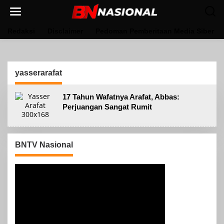
Lewati
ke
konten
Redaksi
Disclaimer
Pedoman Pemberitaan Media Siber
yasserarafat
17 Tahun Wafatnya Arafat, Abbas:
Perjuangan Sangat Rumit
BNTV Nasional