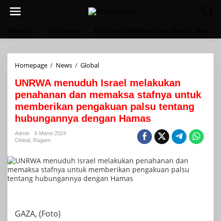
Lewati
ke
konten
Redaksi
Disclaimer
Pedoman Pemberitaan Media Siber
UNRWA
Homepage
/
News
/
Global
menuduh
UNRWA menuduh Israel melakukan
Israel
melakukan
penahanan dan memaksa stafnya untuk
penahanan
memberikan pengakuan palsu tentang
dan
hubungannya dengan Hamas
memaksa
stafnya
Admin
6 Maret 2024
untuk
Global
,
Ragam
memberikan
pengakuan
palsu
tentang
hubungannya
dengan
Hamas
GAZA, (Foto)