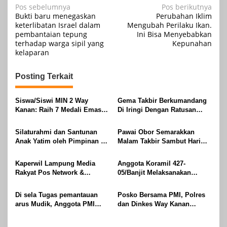
Navigasi
Pos sebelumnya
Pos berikutnya
Bukti baru menegaskan
Perubahan Iklim
pos
keterlibatan Israel dalam
Mengubah Perilaku Ikan.
pembantaian tepung
Ini Bisa Menyebabkan
terhadap warga sipil yang
Kepunahan
kelaparan
Posting Terkait
Siswa/Siswi MIN 2 Way
Gema Takbir Berkumandang
Kanan: Raih 7 Medali Emas
Di Iringi Dengan Ratusan
Dan 2 Mendali Perak Pada
Obor Terangi Langit Banjit,
Gubernur Lampung Cup 2
Rayakan Kemenangan Idul
Silaturahmi dan Santunan
Pawai Obor Semarakkan
Taekwondo Championship
Fitri 1447 H
Anak Yatim oleh Pimpinan PT
Malam Takbir Sambut Hari
2026
Buay Tumi Lampung Jelang
Raya IdulFitri 1447 H – 2026
Idul Fitri di Way Kanan
M, Di Kampung Simpang
Kaperwil Lampung Media
Anggota Koramil 427-
Asam, Kecamatan Banjit
Rakyat Pos Network &
05/Banjit Melaksanakan
Risalahpos
Pengamanan Pawai Ogoh
Network,Tergabung Di Forum
ogoh Di Wilayah Bali Sadhar,
Di sela Tugas pemantauan
Posko Bersama PMI, Polres
DPC KWRI, Way Kanan :
Kecamatan Banjit
arus Mudik, Anggota PMI
dan Dinkes Way Kanan
Mengucapkan Selamat Hari
Rahmat Shali Akbar. S. STP.
Pantau Arus Lalu Lintas,
Raya Idul Fitri 1447 Hijriah-
M. Si,,Tinggalkan Pos Pantau
Kondisi Ramai Lancar