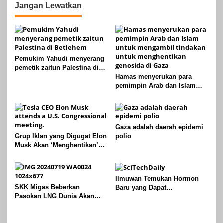
2026 M
Demi Selamatkan Nyawa
Jangan Lewatkan
Bocah 7 Tahun
Pemukim Yahudi menyerang
pemetik zaitun Palestina di
Betlehem
Hamas menyerukan para
pemimpin Arab dan Islam
untuk mengambil tindakan
untuk menghentikan
genosida di Gaza
Gaza adalah daerah epidemi
Grup Iklan yang Digugat Elon
polio
Musk Akan ‘Menghentikan’
Operasionalnya
Ilmuwan Temukan Hormon
SKK Migas Beberkan
Baru yang Dapat
Pasokan LNG Dunia Akan
Menggandakan Massa Tulang
Meluber di Tahun 2030