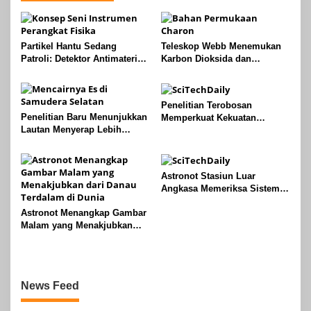
Partikel Hantu Sedang
Teleskop Webb Menemukan
Patroli: Detektor Antimateri
Karbon Dioksida dan
Merevolusi Pemantauan
Peroksida di Bulan Charon
Reaktor Nuklir
Pluto
Penelitian Terobosan
Penelitian Baru Menunjukkan
Memperkuat Kekuatan
Lautan Menyerap Lebih
Naloxone Melawan Opioid
Banyak Panas Dari Perkiraan
yang Mematikan
Sebelumnya
Astronot Stasiun Luar
Angkasa Memeriksa Sistem
Starliner dan Mempersiapkan
Astronot Menangkap Gambar
Pengiriman Kargo
Malam yang Menakjubkan
dari Danau Terdalam di Dunia
News Feed