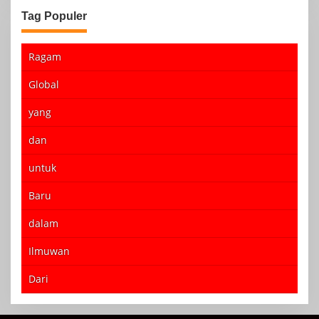
Tag Populer
Ragam
Global
yang
dan
untuk
Baru
dalam
Ilmuwan
Dari