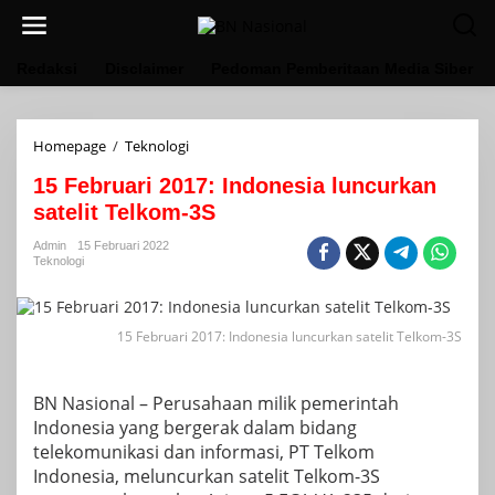
Lewati
ke
konten
Redaksi
Disclaimer
Pedoman Pemberitaan Media Siber
15
Homepage
/
Teknologi
Februari
15 Februari 2017: Indonesia luncurkan
2017:
Indonesia
satelit Telkom-3S
luncurkan
satelit
Admin
15 Februari 2022
Teknologi
Telkom-
3S
15 Februari 2017: Indonesia luncurkan satelit Telkom-3S
BN Nasional – Perusahaan milik pemerintah
Indonesia yang bergerak dalam bidang
telekomunikasi dan informasi, PT Telkom
Indonesia, meluncurkan satelit Telkom-3S