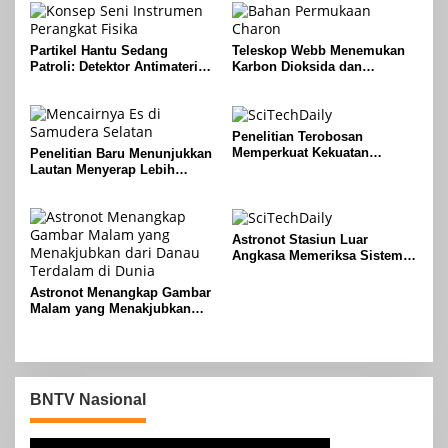
Partikel Hantu Sedang
Teleskop Webb Menemukan
Patroli: Detektor Antimateri
Karbon Dioksida dan
Merevolusi Pemantauan
Peroksida di Bulan Charon
Reaktor Nuklir
Pluto
Penelitian Terobosan
Memperkuat Kekuatan
Penelitian Baru Menunjukkan
Naloxone Melawan Opioid
Lautan Menyerap Lebih
yang Mematikan
Banyak Panas Dari Perkiraan
Sebelumnya
Astronot Stasiun Luar
Angkasa Memeriksa Sistem
Starliner dan Mempersiapkan
Pengiriman Kargo
Astronot Menangkap Gambar
Malam yang Menakjubkan
dari Danau Terdalam di Dunia
BNTV Nasional