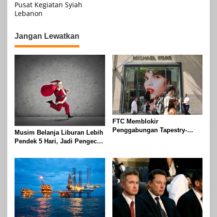
Pusat Kegiatan Syiah
Lebanon
Jangan Lewatkan
FTC Memblokir
Penggabungan Tapestry-
Musim Belanja Liburan Lebih
Capri Karena Tapestry
Pendek 5 Hari, Jadi Pengecer
Bersumpah Untuk Melawan
Harus Berlari Lebih Cepat di
Mengatakan Itu ‘Pro-
Tahun 2024
Konsumen’