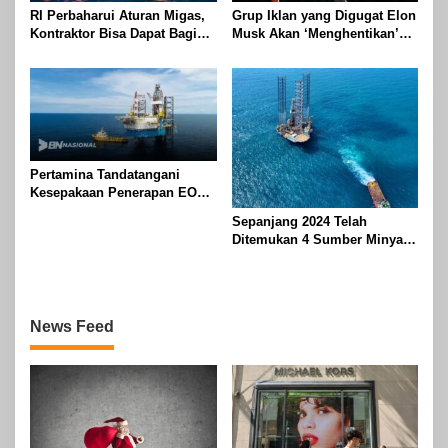
RI Perbaharui Aturan Migas,
Grup Iklan yang Digugat Elon
Kontraktor Bisa Dapat Bagian
Musk Akan ‘Menghentikan’
Hingga 95 Persen
Operasionalnya
Pertamina Tandatangani
Kesepakaan Penerapan EOR
dengan Sinopec Akhir
Sepanjang 2024 Telah
Agustus 2024
Ditemukan 4 Sumber Minyak
Baru di Indonesia
News Feed