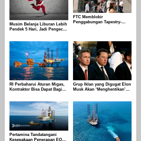
FTC Memblokir
Penggabungan Tapestry-
Musim Belanja Liburan Lebih
Capri Karena Tapestry
Pendek 5 Hari, Jadi Pengecer
Bersumpah Untuk Melawan
Harus Berlari Lebih Cepat di
Mengatakan Itu ‘Pro-
Tahun 2024
Konsumen’
RI Perbaharui Aturan Migas,
Grup Iklan yang Digugat Elon
Kontraktor Bisa Dapat Bagian
Musk Akan ‘Menghentikan’
Hingga 95 Persen
Operasionalnya
Pertamina Tandatangani
Kesepakaan Penerapan EOR