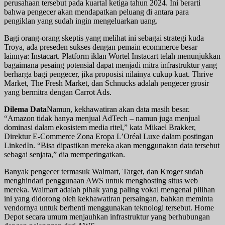
perusahaan tersebut pada kuartal ketiga tahun 2024. Ini berarti
bahwa pengecer akan mendapatkan peluang di antara para
pengiklan yang sudah ingin mengeluarkan uang.
Bagi orang-orang skeptis yang melihat ini sebagai strategi kuda
Troya, ada preseden sukses dengan pemain ecommerce besar
lainnya: Instacart. Platform iklan Wortel Instacart telah menunjukkan
bagaimana pesaing potensial dapat menjadi mitra infrastruktur yang
berharga bagi pengecer, jika proposisi nilainya cukup kuat. Thrive
Market, The Fresh Market, dan Schnucks adalah pengecer grosir
yang bermitra dengan Carrot Ads.
Dilema Data
Namun, kekhawatiran akan data masih besar.
“Amazon tidak hanya menjual AdTech – namun juga menjual
dominasi dalam ekosistem media ritel,” kata Mikael Brakker,
Direktur E-Commerce Zona Eropa L’Oréal Luxe dalam postingan
LinkedIn. “Bisa dipastikan mereka akan menggunakan data tersebut
sebagai senjata,” dia memperingatkan.
Banyak pengecer termasuk Walmart, Target, dan Kroger sudah
menghindari penggunaan AWS untuk menghosting situs web
mereka. Walmart adalah pihak yang paling vokal mengenai pilihan
ini yang didorong oleh kekhawatiran persaingan, bahkan meminta
vendornya untuk berhenti menggunakan teknologi tersebut. Home
Depot secara umum menjauhkan infrastruktur yang berhubungan