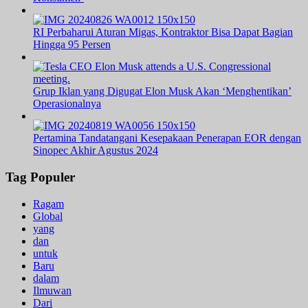
RI Perbaharui Aturan Migas, Kontraktor Bisa Dapat Bagian
Hingga 95 Persen
Grup Iklan yang Digugat Elon Musk Akan ‘Menghentikan’
Operasionalnya
Pertamina Tandatangani Kesepakaan Penerapan EOR dengan
Sinopec Akhir Agustus 2024
Tag Populer
Ragam
Global
yang
dan
untuk
Baru
dalam
Ilmuwan
Dari