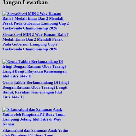
Jangan Lewatkan
Siswa/Siswi MIN 2 Way Kanan: Raih 7
Medali Emas Dan 2 Mendali Perak
Pada Gubernur Lampung Cup 2
Taekwondo Championship 2026
Gema Takbir Berkumandang Di Iringi
Dengan Ratusan Obor Terangi Langit
Banjit, Rayakan Kemenangan Idul
Fitri 1447 H
Silaturahmi dan Santunan Anak Yatim
oleh Pimpinan PT Buay Tumi