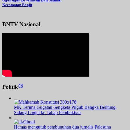
Ogoh ogoh Di Wilayah Bali Sadhar,
Kecamatan Banjit
BNTV Nasional
Politik
MK Terima Gugatan Sengketa Pilgub Bangka Belitung,
Sidang Lanjut ke Tahap Pembuktian
Hamas mengutuk pembunuhan dua jurnalis Palestina