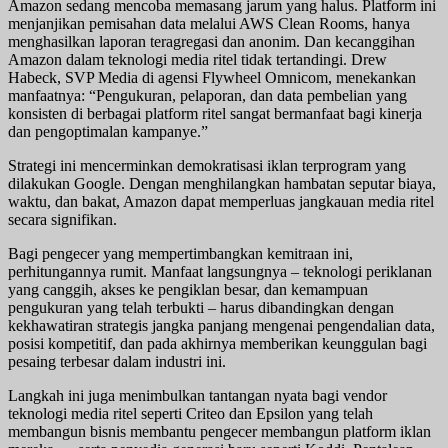
Amazon sedang mencoba memasang jarum yang halus. Platform ini
menjanjikan pemisahan data melalui AWS Clean Rooms, hanya
menghasilkan laporan teragregasi dan anonim. Dan kecanggihan
Amazon dalam teknologi media ritel tidak tertandingi. Drew
Habeck, SVP Media di agensi Flywheel Omnicom, menekankan
manfaatnya: “Pengukuran, pelaporan, dan data pembelian yang
konsisten di berbagai platform ritel sangat bermanfaat bagi kinerja
dan pengoptimalan kampanye.”
Strategi ini mencerminkan demokratisasi iklan terprogram yang
dilakukan Google. Dengan menghilangkan hambatan seputar biaya,
waktu, dan bakat, Amazon dapat memperluas jangkauan media ritel
secara signifikan.
Bagi pengecer yang mempertimbangkan kemitraan ini,
perhitungannya rumit. Manfaat langsungnya – teknologi periklanan
yang canggih, akses ke pengiklan besar, dan kemampuan
pengukuran yang telah terbukti – harus dibandingkan dengan
kekhawatiran strategis jangka panjang mengenai pengendalian data,
posisi kompetitif, dan pada akhirnya memberikan keunggulan bagi
pesaing terbesar dalam industri ini.
Langkah ini juga menimbulkan tantangan nyata bagi vendor
teknologi media ritel seperti Criteo dan Epsilon yang telah
membangun bisnis membantu pengecer membangun platform iklan