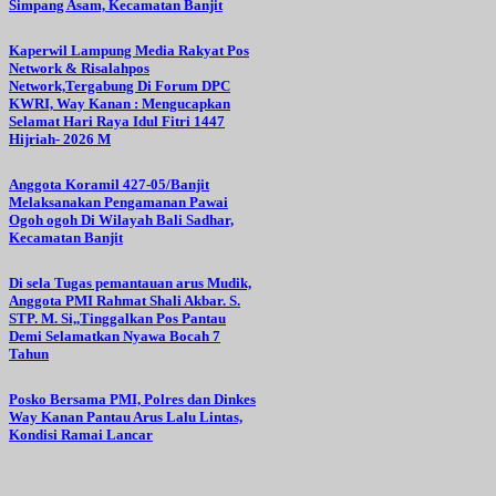
Simpang Asam, Kecamatan Banjit
Kaperwil Lampung Media Rakyat Pos
Network & Risalahpos
Network,Tergabung Di Forum DPC
KWRI, Way Kanan : Mengucapkan
Selamat Hari Raya Idul Fitri 1447
Hijriah- 2026 M
Anggota Koramil 427-05/Banjit
Melaksanakan Pengamanan Pawai
Ogoh ogoh Di Wilayah Bali Sadhar,
Kecamatan Banjit
Di sela Tugas pemantauan arus Mudik,
Anggota PMI Rahmat Shali Akbar. S.
STP. M. Si,,Tinggalkan Pos Pantau
Demi Selamatkan Nyawa Bocah 7
Tahun
Posko Bersama PMI, Polres dan Dinkes
Way Kanan Pantau Arus Lalu Lintas,
Kondisi Ramai Lancar