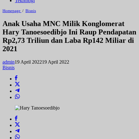
Teknologi
Anak
Homepage
/
Bisnis
Usaha
MNC
Anak Usaha MNC Milik Konglomerat
Milik
Hary Tanoesoedibjo Ini Raup Pendapatan
Konglomerat
Hary
Rp2,73 Triliun dan Laba Rp142 Miliar di
Tanoesoedibjo
Ini
2021
Raup
Pendapatan
Rp2,73
admin
19 April 2022
19 April 2022
Triliun
Bisnis
dan
Laba
Rp142
Miliar
di
2021