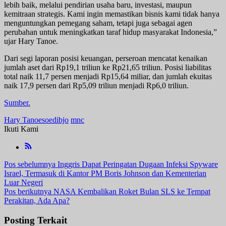
lebih baik, melalui pendirian usaha baru, investasi, maupun
kemitraan strategis. Kami ingin memastikan bisnis kami tidak hanya
menguntungkan pemegang saham, tetapi juga sebagai agen
perubahan untuk meningkatkan taraf hidup masyarakat Indonesia,”
ujar Hary Tanoe.
Dari segi laporan posisi keuangan, perseroan mencatat kenaikan
jumlah aset dari Rp19,1 triliun ke Rp21,65 triliun. Posisi liabilitas
total naik 11,7 persen menjadi Rp15,64 miliar, dan jumlah ekuitas
naik 17,9 persen dari Rp5,09 triliun menjadi Rp6,0 triliun.
Sumber.
Hary Tanoesoedibjo
mnc
Ikuti Kami
Navigasi
Pos sebelumnya
Inggris Dapat Peringatan Dugaan Infeksi Spyware
Israel, Termasuk di Kantor PM Boris Johnson dan Kementerian
pos
Luar Negeri
Pos berikutnya
NASA Kembalikan Roket Bulan SLS ke Tempat
Perakitan, Ada Apa?
Posting Terkait