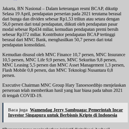
Jakarta, BN Nasional – Dalam keterangan resmi BCAP, dikutip
Selasa 19 April, pendapatan perserian pada 2021 terutama berasal
dari bunga dan dividen sebesar Rp1,53 triliun atau setara dengan
56,0 persen dari total pendapatan, diikuti oleh pendapatan pasar
modal sebesar Rp434 miliar, kemudian pendapatan premi bersih
sebesar Rp372 miliar. Kontributor pendapatan BCAP tertinggi
berasal dari MNC Bank, menghasilkan 50,7 persen dari total
pendapatan konsolidasi.
Kemudian disusul oleh MNC Finance 10,7 persen, MNC Insurance
10,5 persen, MNC Life 9,9 persen, MNC Sekuritas 9,8 persen,
MNC Leasing 5,5 persen dan MNC Asset Management 1,3 persen,
Flash Mobile 0,8 persen, dan MNC Teknologi Nusantara 0,8
persen.
Executive Chairman MNC Group Hary Tanoesoedibjo menjelaskan
perseroan telah memberikan hasil yang luar biasa pada tahun 2021
di tengah COVID-19.
Baca juga
Wamendag Jerry Sambuaga: Pemerintah Incar
Investor Singapura untuk Berbisnis Kripto di Indonesia