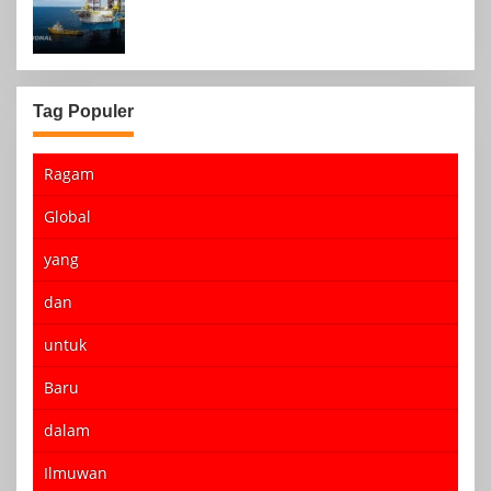
Agustus 2024
Tag Populer
Ragam
Global
yang
dan
untuk
Baru
dalam
Ilmuwan