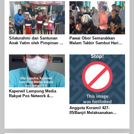
Taekwondo Championship
Fitri 1447 H
2026
Silaturahmi dan Santunan
Pawai Obor Semarakkan
Anak Yatim oleh Pimpinan PT
Malam Takbir Sambut Hari
Buay Tumi Lampung Jelang
Raya IdulFitri 1447 H – 2026
Idul Fitri di Way Kanan
M, Di Kampung Simpang
Asam, Kecamatan Banjit
Kaperwil Lampung Media
Rakyat Pos Network &
Risalahpos
Network,Tergabung Di Forum
Anggota Koramil 427-
DPC KWRI, Way Kanan :
05/Banjit Melaksanakan
Mengucapkan Selamat Hari
Pengamanan Pawai Ogoh
Raya Idul Fitri 1447 Hijriah-
ogoh Di Wilayah Bali Sadhar,
2026 M
Kecamatan Banjit