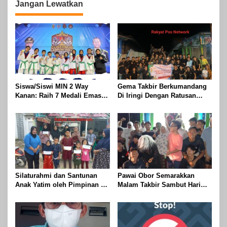
Jangan Lewatkan
Siswa/Siswi MIN 2 Way
Gema Takbir Berkumandang
Kanan: Raih 7 Medali Emas
Di Iringi Dengan Ratusan
Dan 2 Mendali Perak Pada
Obor Terangi Langit Banjit,
Gubernur Lampung Cup 2
Rayakan Kemenangan Idul
Taekwondo Championship
Fitri 1447 H
2026
Silaturahmi dan Santunan
Pawai Obor Semarakkan
Anak Yatim oleh Pimpinan PT
Malam Takbir Sambut Hari
Buay Tumi Lampung Jelang
Raya IdulFitri 1447 H – 2026
Idul Fitri di Way Kanan
M, Di Kampung Simpang
Asam, Kecamatan Banjit