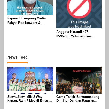
Kaperwil Lampung Media
Rakyat Pos Network &
Risalahpos
Network,Tergabung Di Forum
Anggota Koramil 427-
DPC KWRI, Way Kanan :
05/Banjit Melaksanakan
Mengucapkan Selamat Hari
Pengamanan Pawai Ogoh
Raya Idul Fitri 1447 Hijriah-
ogoh Di Wilayah Bali Sadhar,
2026 M
Kecamatan Banjit
News Feed
Siswa/Siswi MIN 2 Way
Gema Takbir Berkumandang
Kanan: Raih 7 Medali Emas
Di Iringi Dengan Ratusan
Dan 2 Mendali Perak Pada
Obor Terangi Langit Banjit,
Gubernur Lampung Cup 2
Rayakan Kemenangan Idul