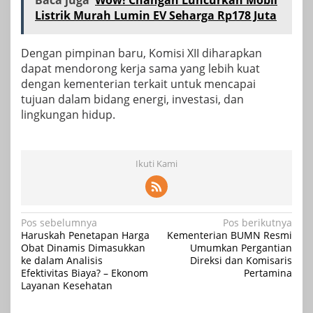
Baca juga
Wow! Changan Luncurkan Mobil
Listrik Murah Lumin EV Seharga Rp178 Juta
Dengan pimpinan baru, Komisi XII diharapkan
dapat mendorong kerja sama yang lebih kuat
dengan kementerian terkait untuk mencapai
tujuan dalam bidang energi, investasi, dan
lingkungan hidup.
Ikuti Kami
Navigasi
Pos sebelumnya
Pos berikutnya
Haruskah Penetapan Harga
Kementerian BUMN Resmi
pos
Obat Dinamis Dimasukkan
Umumkan Pergantian
ke dalam Analisis
Direksi dan Komisaris
Efektivitas Biaya? – Ekonom
Pertamina
Layanan Kesehatan