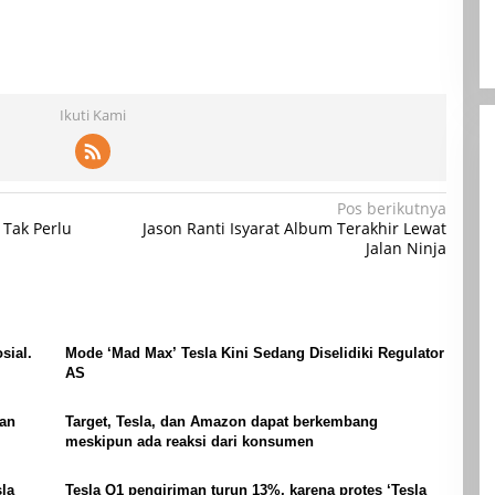
Ikuti Kami
Pos berikutnya
Tak Perlu
Jason Ranti Isyarat Album Terakhir Lewat
Jalan Ninja
sial.
Mode ‘Mad Max’ Tesla Kini Sedang Diselidiki Regulator
AS
gan
Target, Tesla, dan Amazon dapat berkembang
meskipun ada reaksi dari konsumen
la
Tesla Q1 pengiriman turun 13%, karena protes ‘Tesla