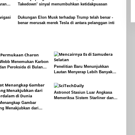
aran
Takedown’ sinyal menumbuhkan ketidakpuasan
vigasi
Dukungan Elon Musk terhadap Trump telah benar -
benar merusak merek Tesla di antara pelanggan inti
 Webb Menemukan Karbon
Penelitian Baru Menunjukkan
dan Peroksida di Bulan
Lautan Menyerap Lebih Banyak
luto
Panas Dari Perkiraan Sebelumnya
Astronot Stasiun Luar Angkasa
Memeriksa Sistem Starliner dan
 Menangkap Gambar
Mempersiapkan Pengiriman Kargo
ng Menakjubkan dari
dalam di Dunia