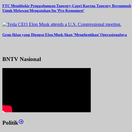
FTC Memblokir Penggabungan Tapestry-Capri Karena Tapestry Bersumpah
Untuk Melawan Mengatakan Itu ‘Pro-Konsumen’
Grup Iklan yang Digugat Elon Musk Akan ‘Menghentikan’ Operasionalnya
BNTV Nasional
Politik