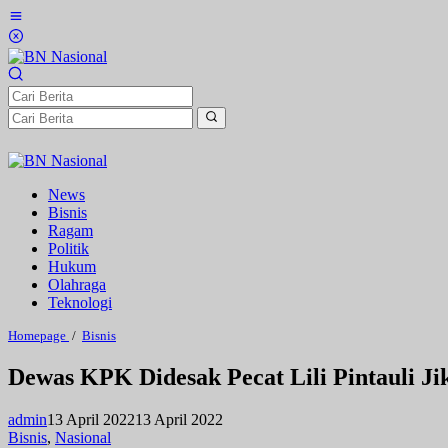
Lewati
ke
konten
News
Bisnis
Ragam
Politik
Hukum
Olahraga
Teknologi
Dewas
Homepage
/
Bisnis
KPK
Didesak
Dewas KPK Didesak Pecat Lili Pintauli Ji
Pecat
Lili
Pintauli
admin
13 April 2022
13 April 2022
Jika
Bisnis
,
Nasional
Terbukti