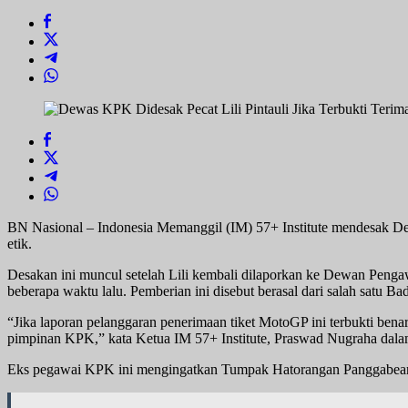
Terima
Fasilitas
Hotel
dan
Tiket
MotoGP
Mandalika
BN Nasional – Indonesia Memanggil (IM) 57+ Institute mendesak De
etik.
Desakan ini muncul setelah Lili kembali dilaporkan ke Dewan Penga
beberapa waktu lalu. Pemberian ini disebut berasal dari salah satu
“Jika laporan pelanggaran penerimaan tiket MotoGP ini terbukti benar
pimpinan KPK,” kata Ketua IM 57+ Institute, Praswad Nugraha dalam
Eks pegawai KPK ini mengingatkan Tumpak Hatorangan Panggabean da