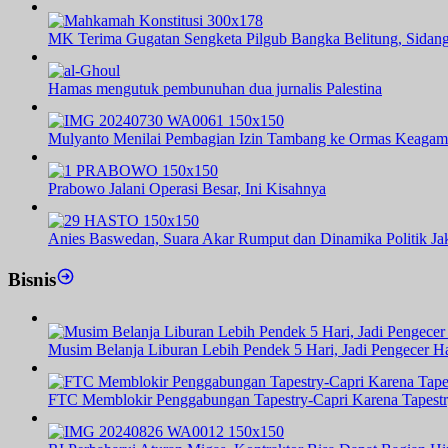
MK Terima Gugatan Sengketa Pilgub Bangka Belitung, Sidang
Hamas mengutuk pembunuhan dua jurnalis Palestina
Mulyanto Menilai Pembagian Izin Tambang ke Ormas Keagam
Prabowo Jalani Operasi Besar, Ini Kisahnya
Anies Baswedan, Suara Akar Rumput dan Dinamika Politik Jak
Bisnis
Musim Belanja Liburan Lebih Pendek 5 Hari, Jadi Pengecer Ha
FTC Memblokir Penggabungan Tapestry-Capri Karena Tapest