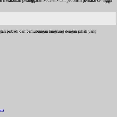
kti melakukan pelanggaran kode etik dan pedoman perilaku sehingga
ngan pribadi dan berhubungan langsung dengan pihak yang