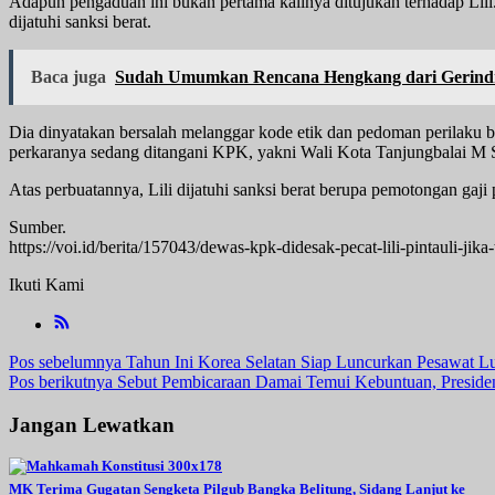
Adapun pengaduan ini bukan pertama kalinya ditujukan terhadap Lil
dijatuhi sanksi berat.
Baca juga
Sudah Umumkan Rencana Hengkang dari Gerindra
Dia dinyatakan bersalah melanggar kode etik dan pedoman perilaku
perkaranya sedang ditangani KPK, yakni Wali Kota Tanjungbalai M S
Atas perbuatannya, Lili dijatuhi sanksi berat berupa pemotongan gaji
Sumber.
https://voi.id/berita/157043/dewas-kpk-didesak-pecat-lili-pintauli-jika
Ikuti Kami
Navigasi
Pos sebelumnya
Tahun Ini Korea Selatan Siap Luncurkan Pesawat L
Pos berikutnya
Sebut Pembicaraan Damai Temui Kebuntuan, Presiden 
pos
Jangan Lewatkan
MK Terima Gugatan Sengketa Pilgub Bangka Belitung, Sidang Lanjut ke