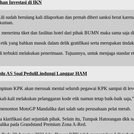
han Investasi di IKN
i sudah berulang kali dilaporkan dan pernah diberi sanksi berat karena 
ukuman.
li menerima tiket dan fasilitas hotel dari pihak BUMN maka sama saja d
etik yang bahkan masuk dalam delik gratifikasi serta merupakan tindak
 Lili terbukti melakukan penerimaan. Tujuannya, untuk menjaga standa
nlu AS Soal PeduliLindungi Langgar HAM
impinan KPK akan merusak mental seluruh pegawai KPK sampai di level
li-kali melakukan pelanggaran kode etik namun tetap baik-baik saja,
t menonton MotoGP Mandalika dari salah satu perusahaan pelat merah.
klarifikasi dari sejumlah pihak. Selain itu, Tumpak Hatorangan dkk 
alika pada Grandstand Premium Zona A-Red.