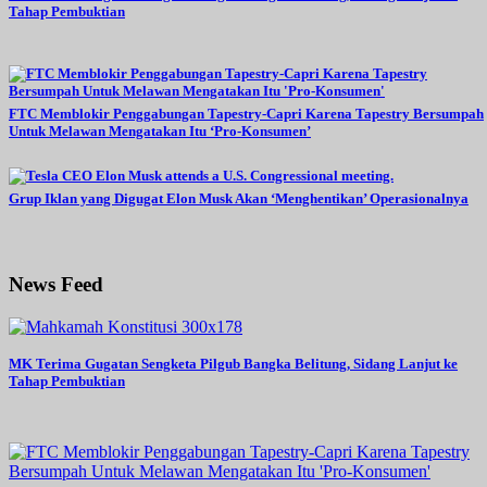
Tahap Pembuktian
FTC Memblokir Penggabungan Tapestry-Capri Karena Tapestry Bersumpah
Untuk Melawan Mengatakan Itu ‘Pro-Konsumen’
Grup Iklan yang Digugat Elon Musk Akan ‘Menghentikan’ Operasionalnya
News Feed
MK Terima Gugatan Sengketa Pilgub Bangka Belitung, Sidang Lanjut ke
Tahap Pembuktian