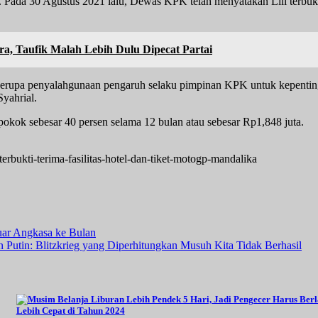
i. Pada 30 Agustus 2021 lalu, Dewas KPK telah menyatakan Lili terbu
, Taufik Malah Lebih Dulu Dipecat Partai
 berupa penyalahgunaan pengaruh selaku pimpinan KPK untuk kepenti
yahrial.
 pokok sebesar 40 persen selama 12 bulan atau sebesar Rp1,848 juta.
-terbukti-terima-fasilitas-hotel-dan-tiket-motogp-mandalika
uar Angkasa ke Bulan
Putin: Blitzkrieg yang Diperhitungkan Musuh Kita Tidak Berhasil