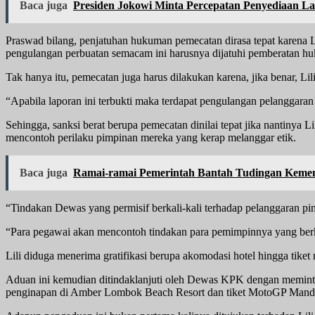
Baca juga
Presiden Jokowi Minta Percepatan Penyediaan La
Praswad bilang, penjatuhan hukuman pemecatan dirasa tepat karena Lil
pengulangan perbuatan semacam ini harusnya dijatuhi pemberatan h
Tak hanya itu, pemecatan juga harus dilakukan karena, jika benar, Li
“Apabila laporan ini terbukti maka terdapat pengulangan pelanggaran 
Sehingga, sanksi berat berupa pemecatan dinilai tepat jika nantinya
mencontoh perilaku pimpinan mereka yang kerap melanggar etik.
Baca juga
Ramai-ramai Pemerintah Bantah Tudingan Keme
“Tindakan Dewas yang permisif berkali-kali terhadap pelanggaran p
“Para pegawai akan mencontoh tindakan para pemimpinnya yang berka
Lili diduga menerima gratifikasi berupa akomodasi hotel hingga tike
Aduan ini kemudian ditindaklanjuti oleh Dewas KPK dengan meminta 
penginapan di Amber Lombok Beach Resort dan tiket MotoGP Mand