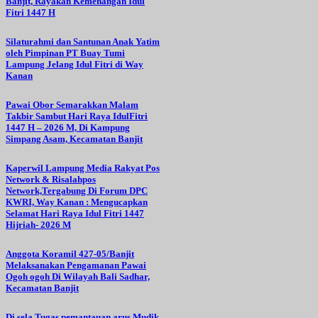
Banjit, Rayakan Kemenangan Idul
Fitri 1447 H
Silaturahmi dan Santunan Anak Yatim
oleh Pimpinan PT Buay Tumi
Lampung Jelang Idul Fitri di Way
Kanan
Pawai Obor Semarakkan Malam
Takbir Sambut Hari Raya IdulFitri
1447 H – 2026 M, Di Kampung
Simpang Asam, Kecamatan Banjit
Kaperwil Lampung Media Rakyat Pos
Network & Risalahpos
Network,Tergabung Di Forum DPC
KWRI, Way Kanan : Mengucapkan
Selamat Hari Raya Idul Fitri 1447
Hijriah- 2026 M
Anggota Koramil 427-05/Banjit
Melaksanakan Pengamanan Pawai
Ogoh ogoh Di Wilayah Bali Sadhar,
Kecamatan Banjit
Di sela Tugas pemantauan arus Mudik,