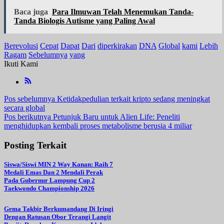
Baca juga
Para Ilmuwan Telah Menemukan Tanda-
Tanda Biologis Autisme yang Paling Awal
Berevolusi
Cepat
Dapat
Dari
diperkirakan
DNA
Global
kami
Lebih
Ragam
Sebelumnya
yang
Ikuti Kami
Navigasi
Pos sebelumnya
Ketidakpedulian terkait kripto sedang meningkat
secara global
pos
Pos berikutnya
Petunjuk Baru untuk Alien Life: Peneliti
menghidupkan kembali proses metabolisme berusia 4 miliar
Posting Terkait
Siswa/Siswi MIN 2 Way Kanan: Raih 7
Medali Emas Dan 2 Mendali Perak
Pada Gubernur Lampung Cup 2
Taekwondo Championship 2026
Gema Takbir Berkumandang Di Iringi
Dengan Ratusan Obor Terangi Langit