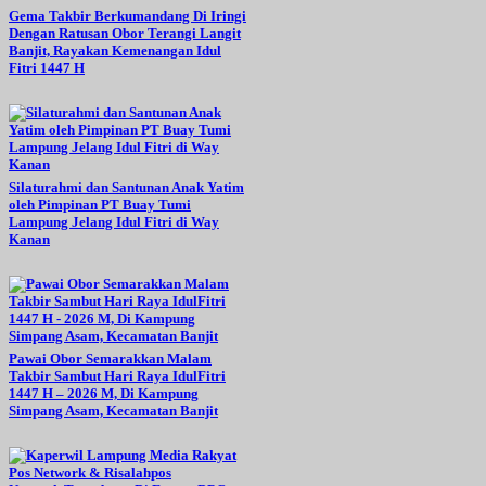
Gema Takbir Berkumandang Di Iringi
Dengan Ratusan Obor Terangi Langit
Banjit, Rayakan Kemenangan Idul
Fitri 1447 H
Silaturahmi dan Santunan Anak Yatim
oleh Pimpinan PT Buay Tumi
Lampung Jelang Idul Fitri di Way
Kanan
Pawai Obor Semarakkan Malam
Takbir Sambut Hari Raya IdulFitri
1447 H – 2026 M, Di Kampung
Simpang Asam, Kecamatan Banjit