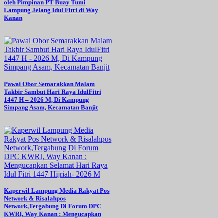
oleh Pimpinan PT Buay Tumi
Lampung Jelang Idul Fitri di Way
Kanan
Pawai Obor Semarakkan Malam
Takbir Sambut Hari Raya IdulFitri
1447 H – 2026 M, Di Kampung
Simpang Asam, Kecamatan Banjit
Kaperwil Lampung Media Rakyat Pos
Network & Risalahpos
Network,Tergabung Di Forum DPC
KWRI, Way Kanan : Mengucapkan