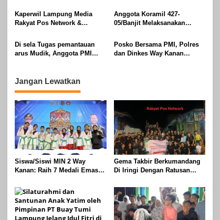
Buay Tumi Lampung Jelang
Raya IdulFitri 1447 H – 2026
Idul Fitri di Way Kanan
M, Di Kampung Simpang
Kaperwil Lampung Media
Anggota Koramil 427-
Asam, Kecamatan Banjit
Rakyat Pos Network &
05/Banjit Melaksanakan
Risalahpos
Pengamanan Pawai Ogoh
Network,Tergabung Di Forum
ogoh Di Wilayah Bali Sadhar,
Di sela Tugas pemantauan
Posko Bersama PMI, Polres
DPC KWRI, Way Kanan :
Kecamatan Banjit
arus Mudik, Anggota PMI
dan Dinkes Way Kanan
Mengucapkan Selamat Hari
Rahmat Shali Akbar. S. STP.
Pantau Arus Lalu Lintas,
Raya Idul Fitri 1447 Hijriah-
M. Si,,Tinggalkan Pos Pantau
Kondisi Ramai Lancar
2026 M
Demi Selamatkan Nyawa
Jangan Lewatkan
Bocah 7 Tahun
Siswa/Siswi MIN 2 Way
Gema Takbir Berkumandang
Kanan: Raih 7 Medali Emas
Di Iringi Dengan Ratusan
Dan 2 Mendali Perak Pada
Obor Terangi Langit Banjit,
Gubernur Lampung Cup 2
Rayakan Kemenangan Idul
Taekwondo Championship
Fitri 1447 H
2026