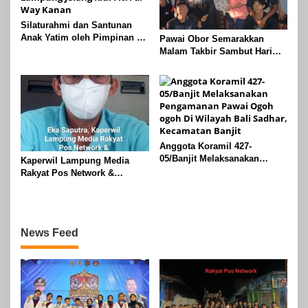
Silaturahmi dan Santunan
Anak Yatim oleh Pimpinan PT
Pawai Obor Semarakkan
Buay Tumi Lampung Jelang
Malam Takbir Sambut Hari
Idul Fitri di Way Kanan
Raya IdulFitri 1447 H – 2026
M, Di Kampung Simpang
Asam, Kecamatan Banjit
Anggota Koramil 427-
05/Banjit Melaksanakan
Kaperwil Lampung Media
Pengamanan Pawai Ogoh
Rakyat Pos Network &
ogoh Di Wilayah Bali Sadhar,
Risalahpos
Kecamatan Banjit
Network,Tergabung Di Forum
DPC KWRI, Way Kanan :
Mengucapkan Selamat Hari
News Feed
Raya Idul Fitri 1447 Hijriah-
2026 M