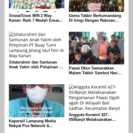
Siswa/Siswi MIN 2 Way
Gema Takbir Berkumandang
Kanan: Raih 7 Medali Emas
Di Iringi Dengan Ratusan
Dan 2 Mendali Perak Pada
Obor Terangi Langit Banjit,
Gubernur Lampung Cup 2
Rayakan Kemenangan Idul
Taekwondo Championship
Fitri 1447 H
2026
Silaturahmi dan Santunan
Anak Yatim oleh Pimpinan PT
Pawai Obor Semarakkan
Buay Tumi Lampung Jelang
Malam Takbir Sambut Hari
Idul Fitri di Way Kanan
Raya IdulFitri 1447 H – 2026
M, Di Kampung Simpang
Asam, Kecamatan Banjit
Anggota Koramil 427-
05/Banjit Melaksanakan
Kaperwil Lampung Media
Pengamanan Pawai Ogoh
Rakyat Pos Network &
ogoh Di Wilayah Bali Sadhar,
Risalahpos