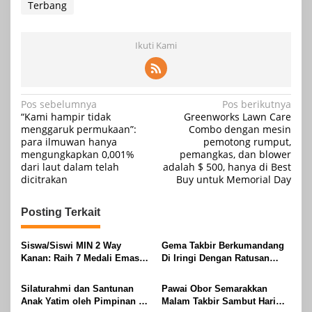
Terbang
Ikuti Kami
Navigasi
Pos sebelumnya
Pos berikutnya
“Kami hampir tidak
Greenworks Lawn Care
pos
menggaruk permukaan”:
Combo dengan mesin
para ilmuwan hanya
pemotong rumput,
mengungkapkan 0,001%
pemangkas, dan blower
dari laut dalam telah
adalah $ 500, hanya di Best
dicitrakan
Buy untuk Memorial Day
Posting Terkait
Siswa/Siswi MIN 2 Way
Gema Takbir Berkumandang
Kanan: Raih 7 Medali Emas
Di Iringi Dengan Ratusan
Dan 2 Mendali Perak Pada
Obor Terangi Langit Banjit,
Gubernur Lampung Cup 2
Rayakan Kemenangan Idul
Silaturahmi dan Santunan
Pawai Obor Semarakkan
Taekwondo Championship
Fitri 1447 H
Anak Yatim oleh Pimpinan PT
Malam Takbir Sambut Hari
2026