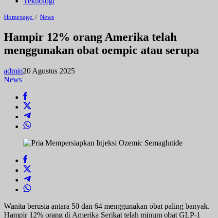
Teknologi
Hampir
Homepage
/
News
12%
orang
Hampir 12% orang Amerika telah
Amerika
menggunakan obat oempic atau serupa
telah
menggunakan
obat
admin
20 Agustus 2025
oempic
atau
News
serupa
Wanita berusia antara 50 dan 64 menggunakan obat paling banyak.
Hampir 12% orang di Amerika Serikat telah minum obat GLP-1