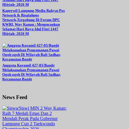
Kaperwil Lampung Media Rakyat Pos
Network & Risalahpos
Network,Tergabung Di Forum DPC
KWRI, Way Kanan : Mengucapkan
Selamat Hari Raya Idul Fitri 1447
Hijriah- 2026 M
Anggota Koramil 427-05/Banjit
Melaksanakan Pengamanan Pawai
Ogoh ogoh Di Wilayah Bali Sadhar,
Kecamatan Banjit
News Feed