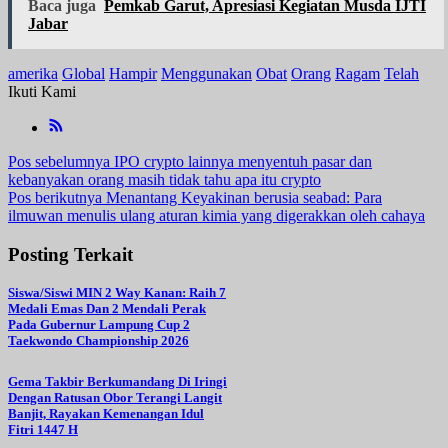
Baca juga
Pemkab Garut, Apresiasi Kegiatan Musda IJTI
Jabar
amerika
Global
Hampir
Menggunakan
Obat
Orang
Ragam
Telah
Ikuti Kami
Navigasi
Pos sebelumnya
IPO crypto lainnya menyentuh pasar dan
kebanyakan orang masih tidak tahu apa itu crypto
pos
Pos berikutnya
Menantang Keyakinan berusia seabad: Para
ilmuwan menulis ulang aturan kimia yang digerakkan oleh cahaya
Posting Terkait
Siswa/Siswi MIN 2 Way Kanan: Raih 7
Medali Emas Dan 2 Mendali Perak
Pada Gubernur Lampung Cup 2
Taekwondo Championship 2026
Gema Takbir Berkumandang Di Iringi
Dengan Ratusan Obor Terangi Langit
Banjit, Rayakan Kemenangan Idul
Fitri 1447 H