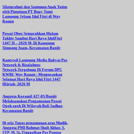
Silaturahmi dan Santunan Anak Yatim
oleh Pimpinan PT Buay Tumi
Lampung Jelang Idul Fitri di Way
Kanan
Pawai Obor Semarakkan Malam
Takbir Sambut Hari Raya IdulFitri
1447 H – 2026 M, Di Kampung
Simpang Asam, Kecamatan Banjit
Kaperwil Lampung Media Rakyat Pos
Network & Risalahpos
Network,Tergabung Di Forum DPC
KWRI, Way Kanan : Mengucapkan
Selamat Hari Raya Idul Fitri 1447
Hijriah- 2026 M
Anggota Koramil 427-05/Banjit
Melaksanakan Pengamanan Pawai
Ogoh ogoh Di Wilayah Bali Sadhar,
Kecamatan Banjit
Di sela Tugas pemantauan arus Mudik,
Anggota PMI Rahmat Shali Akbar. S.
STP. M. Si,,Tinggalkan Pos Pantau