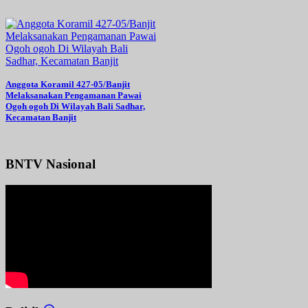
Anggota Koramil 427-05/Banjit
Melaksanakan Pengamanan Pawai
Ogoh ogoh Di Wilayah Bali Sadhar,
Kecamatan Banjit
BNTV Nasional