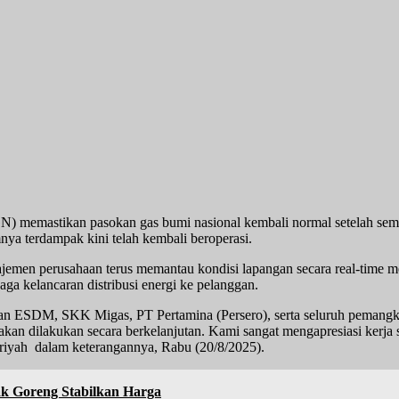
astikan pasokan gas bumi nasional kembali normal setelah sempat
nya terdampak kini telah kembali beroperasi.
n perusahaan terus memantau kondisi lapangan secara real-time melalu
ga kelancaran distribusi energi ke pelanggan.
ian ESDM, SKK Migas, PT Pertamina (Persero), serta seluruh pemangk
akan dilakukan secara berkelanjutan. Kami sangat mengapresiasi kerj
ajriyah dalam keterangannya, Rabu (20/8/2025).
ak Goreng Stabilkan Harga