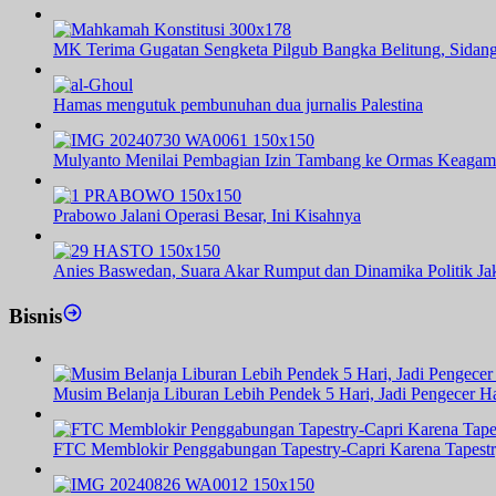
MK Terima Gugatan Sengketa Pilgub Bangka Belitung, Sidang
Hamas mengutuk pembunuhan dua jurnalis Palestina
Mulyanto Menilai Pembagian Izin Tambang ke Ormas Keagam
Prabowo Jalani Operasi Besar, Ini Kisahnya
Anies Baswedan, Suara Akar Rumput dan Dinamika Politik Jak
Bisnis
Musim Belanja Liburan Lebih Pendek 5 Hari, Jadi Pengecer Ha
FTC Memblokir Penggabungan Tapestry-Capri Karena Tapest