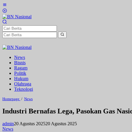
Lewati
ke
konten
News
Bisnis
Ragam
Politik
Hukum
Olahraga
Teknologi
Industri
Homepage
/
News
Bernafas
Lega,
Industri Bernafas Lega, Pasokan Gas Nasi
Pasokan
Gas
Nasional
admin
20 Agustus 2025
20 Agustus 2025
Kembali
News
Stabil