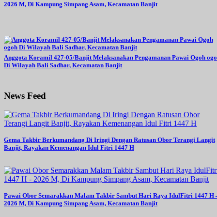
2026 M, Di Kampung Simpang Asam, Kecamatan Banjit
Anggota Koramil 427-05/Banjit Melaksanakan Pengamanan Pawai Ogoh og
Di Wilayah Bali Sadhar, Kecamatan Banjit
News Feed
Gema Takbir Berkumandang Di Iringi Dengan Ratusan Obor Terangi Langit
Banjit, Rayakan Kemenangan Idul Fitri 1447 H
Pawai Obor Semarakkan Malam Takbir Sambut Hari Raya IdulFitri 1447 H 
2026 M, Di Kampung Simpang Asam, Kecamatan Banjit