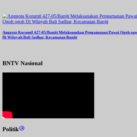
Anggota Koramil 427-05/Banjit Melaksanakan Pengamanan Pawai Ogoh og
Di Wilayah Bali Sadhar, Kecamatan Banjit
BNTV Nasional
Politik