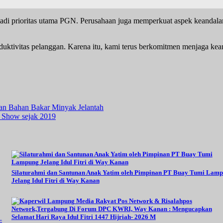
i prioritas utama PGN. Perusahaan juga memperkuat aspek keandalan da
ktivitas pelanggan. Karena itu, kami terus berkomitmen menjaga kean
an Bahan Bakar Minyak Jelantah
n Show sejak 2019
Silaturahmi dan Santunan Anak Yatim oleh Pimpinan PT Buay Tumi Lam
Jelang Idul Fitri di Way Kanan
–