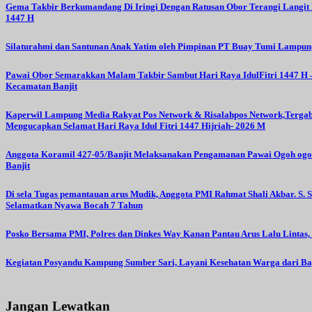
Gema Takbir Berkumandang Di Iringi Dengan Ratusan Obor Terangi Langit 
1447 H
Silaturahmi dan Santunan Anak Yatim oleh Pimpinan PT Buay Tumi Lampung
Pawai Obor Semarakkan Malam Takbir Sambut Hari Raya IdulFitri 1447 H
Kecamatan Banjit
Kaperwil Lampung Media Rakyat Pos Network & Risalahpos Network,Terg
Mengucapkan Selamat Hari Raya Idul Fitri 1447 Hijriah- 2026 M
Anggota Koramil 427-05/Banjit Melaksanakan Pengamanan Pawai Ogoh ogoh
Banjit
Di sela Tugas pemantauan arus Mudik, Anggota PMI Rahmat Shali Akbar. S. S
Selamatkan Nyawa Bocah 7 Tahun
Posko Bersama PMI, Polres dan Dinkes Way Kanan Pantau Arus Lalu Lintas,
Kegiatan Posyandu Kampung Sumber Sari, Layani Kesehatan Warga dari Ba
Jangan Lewatkan