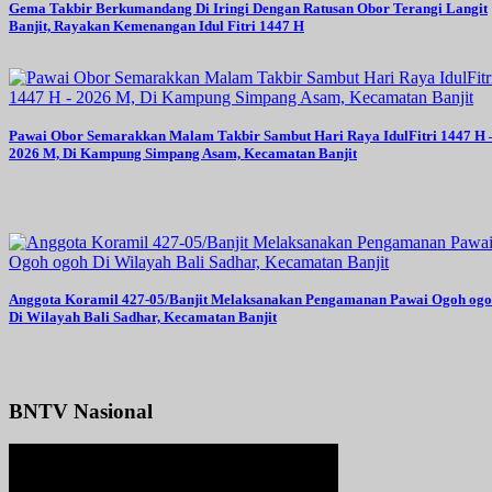
Gema Takbir Berkumandang Di Iringi Dengan Ratusan Obor Terangi Langit
Banjit, Rayakan Kemenangan Idul Fitri 1447 H
Pawai Obor Semarakkan Malam Takbir Sambut Hari Raya IdulFitri 1447 H 
2026 M, Di Kampung Simpang Asam, Kecamatan Banjit
Anggota Koramil 427-05/Banjit Melaksanakan Pengamanan Pawai Ogoh og
Di Wilayah Bali Sadhar, Kecamatan Banjit
BNTV Nasional