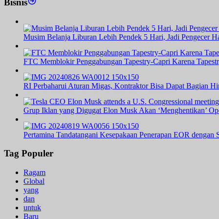
Bisnis
Musim Belanja Liburan Lebih Pendek 5 Hari, Jadi Pengecer Ha
FTC Memblokir Penggabungan Tapestry-Capri Karena Tapest
RI Perbaharui Aturan Migas, Kontraktor Bisa Dapat Bagian H
Grup Iklan yang Digugat Elon Musk Akan ‘Menghentikan’ Op
Pertamina Tandatangani Kesepakaan Penerapan EOR dengan S
Tag Populer
Ragam
Global
yang
dan
untuk
Baru