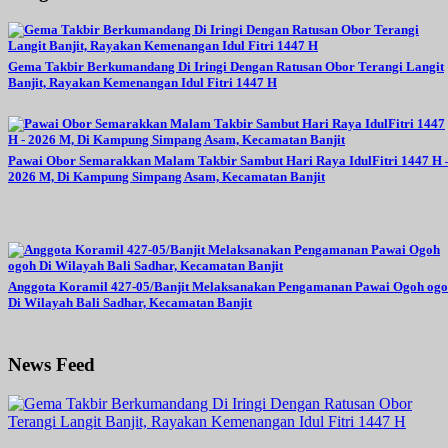
Gema Takbir Berkumandang Di Iringi Dengan Ratusan Obor Terangi Langit
Banjit, Rayakan Kemenangan Idul Fitri 1447 H
Pawai Obor Semarakkan Malam Takbir Sambut Hari Raya IdulFitri 1447 H 
2026 M, Di Kampung Simpang Asam, Kecamatan Banjit
Anggota Koramil 427-05/Banjit Melaksanakan Pengamanan Pawai Ogoh og
Di Wilayah Bali Sadhar, Kecamatan Banjit
News Feed