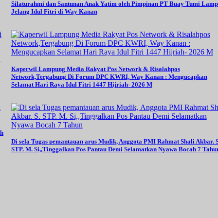
Silaturahmi dan Santunan Anak Yatim oleh Pimpinan PT Buay Tumi Lam
Jelang Idul Fitri di Way Kanan
–
Kaperwil Lampung Media Rakyat Pos Network & Risalahpos
Network,Tergabung Di Forum DPC KWRI, Way Kanan : Mengucapkan
Selamat Hari Raya Idul Fitri 1447 Hijriah- 2026 M
oh
Di sela Tugas pemantauan arus Mudik, Anggota PMI Rahmat Shali Akbar. S
STP. M. Si,,Tinggalkan Pos Pantau Demi Selamatkan Nyawa Bocah 7 Tahu