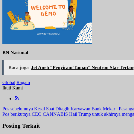
BN Nasional
Baca juga
Jet Aneh “Penyiram Taman” Neutron Star Terta
Global
Ragam
Ikuti Kami
Navigasi
Pos sebelumnya
Kesal Saat Ditagih Karyawan Bank Mekar : Pasang
Pos berikutnya
CEO CANNABIS Hail Trump untuk akhirnya mengatas
pos
Posting Terkait