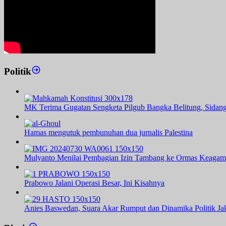
Politik
MK Terima Gugatan Sengketa Pilgub Bangka Belitung, Sidang
Hamas mengutuk pembunuhan dua jurnalis Palestina
Mulyanto Menilai Pembagian Izin Tambang ke Ormas Keagam
Prabowo Jalani Operasi Besar, Ini Kisahnya
Anies Baswedan, Suara Akar Rumput dan Dinamika Politik Jak