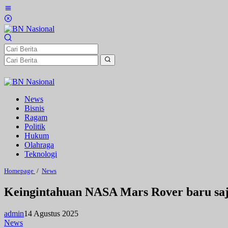
Lewati
ke
konten
News
Bisnis
Ragam
Politik
Hukum
Olahraga
Teknologi
Keingintahuan
Homepage
/
News
NASA
Mars
Keingintahuan NASA Mars Rover baru saj
Rover
baru
saja
admin
14 Agustus 2025
mendapat
News
peningkatan