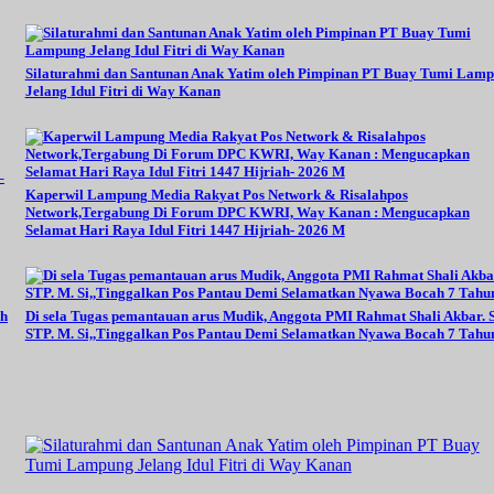
Silaturahmi dan Santunan Anak Yatim oleh Pimpinan PT Buay Tumi Lam
Jelang Idul Fitri di Way Kanan
–
Kaperwil Lampung Media Rakyat Pos Network & Risalahpos
Network,Tergabung Di Forum DPC KWRI, Way Kanan : Mengucapkan
Selamat Hari Raya Idul Fitri 1447 Hijriah- 2026 M
oh
Di sela Tugas pemantauan arus Mudik, Anggota PMI Rahmat Shali Akbar. S
STP. M. Si,,Tinggalkan Pos Pantau Demi Selamatkan Nyawa Bocah 7 Tahu