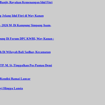
Banjit, Rayakan Kemenangan Idul Fitri
 Jelang Idul Fitri di Way Kanan
 – 2026 M, Di Kampung Simpang Asam,
abung Di Forum DPC KWRI, Way Kanan :
 Di Wilayah Bali Sadhar, Kecamatan
TP. M. Si,,Tinggalkan Pos Pantau Demi
 Kondisi Ramai Lancar
yi Hingga Lansia