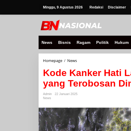
Lewati
ke
Minggu, 9 Agustus 2026
Redaksi
Disclaimer
konten
News
Bisnis
Ragam
Politik
Hukum
Kode
Homepage
/
News
Kanker
Kode Kanker Hati L
Hati
Langka:
yang Terobosan Di
Uji
Coba
Klinis
Admin
22 Januari 2025
yang
News
Terobosan
Dimulai