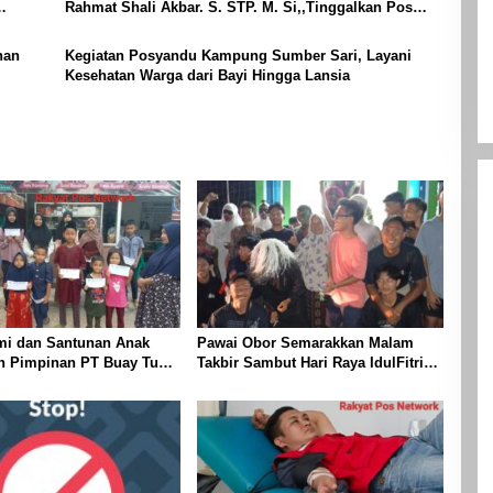
Rahmat Shali Akbar. S. STP. M. Si,,Tinggalkan Pos
Pantau Demi Selamatkan Nyawa Bocah 7 Tahun
nan
Kegiatan Posyandu Kampung Sumber Sari, Layani
Kesehatan Warga dari Bayi Hingga Lansia
mi dan Santunan Anak
Pawai Obor Semarakkan Malam
eh Pimpinan PT Buay Tumi
Takbir Sambut Hari Raya IdulFitri
elang Idul Fitri di Way
1447 H – 2026 M, Di Kampung
Simpang Asam, Kecamatan Banjit