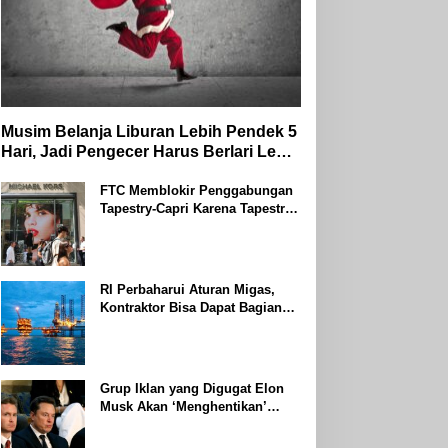
Musim Belanja Liburan Lebih Pendek 5
Hari, Jadi Pengecer Harus Berlari Lebih
Cepat di Tahun 2024
FTC Memblokir Penggabungan
Tapestry-Capri Karena Tapestry
Bersumpah Untuk Melawan
Mengatakan Itu ‘Pro-Konsumen’
RI Perbaharui Aturan Migas,
Kontraktor Bisa Dapat Bagian
Hingga 95 Persen
Grup Iklan yang Digugat Elon
Musk Akan ‘Menghentikan’
Operasionalnya