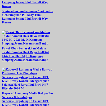
Silaturahmi dan Santunan Anak Yatim
oleh Pimpinan PT Buay Tumi
Lampung Jelang Idul Fitri di Way
Kanan
Pawai Obor Semarakkan Malam
Takbir Sambut Hari Raya IdulFitri
1447 H – 2026 M, Di Kampung
Simpang Asam, Kecamatan Banjit
Kaperwil Lampung Media Rakyat Pos
Network & Risalahpos
Network,Tergabung Di Forum DPC
KWRI, Way Kanan : Mengucapkan