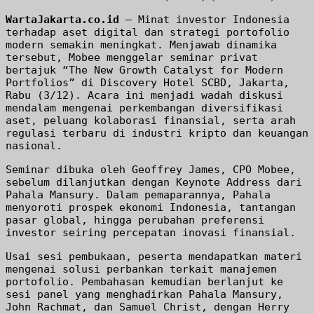
WartaJakarta.co.id
— Minat investor Indonesia
terhadap aset digital dan strategi portofolio
modern semakin meningkat. Menjawab dinamika
tersebut, Mobee menggelar seminar privat
bertajuk “The New Growth Catalyst for Modern
Portfolios” di Discovery Hotel SCBD, Jakarta,
Rabu (3/12). Acara ini menjadi wadah diskusi
mendalam mengenai perkembangan diversifikasi
aset, peluang kolaborasi finansial, serta arah
regulasi terbaru di industri kripto dan keuangan
nasional.
Seminar dibuka oleh Geoffrey James, CPO Mobee,
sebelum dilanjutkan dengan Keynote Address dari
Pahala Mansury. Dalam pemaparannya, Pahala
menyoroti prospek ekonomi Indonesia, tantangan
pasar global, hingga perubahan preferensi
investor seiring percepatan inovasi finansial.
Usai sesi pembukaan, peserta mendapatkan materi
mengenai solusi perbankan terkait manajemen
portofolio. Pembahasan kemudian berlanjut ke
sesi panel yang menghadirkan Pahala Mansury,
John Rachmat, dan Samuel Christ, dengan Herry