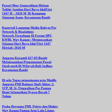
Pawai Obor Semarakkan Malam
Takbir Sambut Hari Raya IdulFitri
1447 H – 2026 M, Di Kampung
Simpang Asam, Kecamatan Banjit
Kaperwil Lampung Media Rakyat Pos
Network & Risalahpos
Network,Tergabung Di Forum DPC
KWRI, Way Kanan : Mengucapkan
Selamat Hari Raya Idul Fitri 1447
Hijriah- 2026 M
Anggota Koramil 427-05/Banjit
Melaksanakan Pengamanan Pawai
Ogoh ogoh Di Wilayah Bali Sadhar,
Kecamatan Banjit
Di sela Tugas pemantauan arus Mudik,
Anggota PMI Rahmat Shali Akbar. S.
STP. M. Si,,Tinggalkan Pos Pantau
Demi Selamatkan Nyawa Bocah 7
Tahun
Posko Bersama PMI, Polres dan Dinkes
Way Kanan Pantau Arus Lalu Lintas,