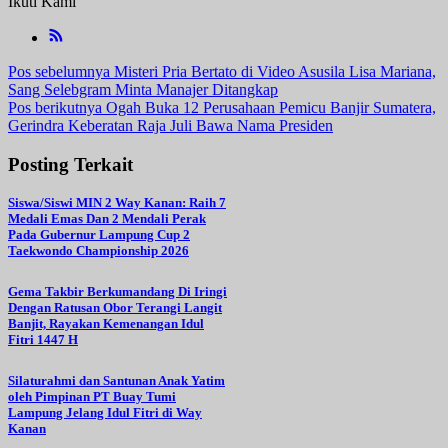
Ikuti Kami
Navigasi
Pos sebelumnya
Misteri Pria Bertato di Video Asusila Lisa Mariana,
Sang Selebgram Minta Manajer Ditangkap
pos
Pos berikutnya
Ogah Buka 12 Perusahaan Pemicu Banjir Sumatera,
Gerindra Keberatan Raja Juli Bawa Nama Presiden
Posting Terkait
Siswa/Siswi MIN 2 Way Kanan: Raih 7
Medali Emas Dan 2 Mendali Perak
Pada Gubernur Lampung Cup 2
Taekwondo Championship 2026
Gema Takbir Berkumandang Di Iringi
Dengan Ratusan Obor Terangi Langit
Banjit, Rayakan Kemenangan Idul
Fitri 1447 H
Silaturahmi dan Santunan Anak Yatim
oleh Pimpinan PT Buay Tumi
Lampung Jelang Idul Fitri di Way
Kanan