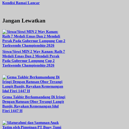
Kondisi Ramai Lancar
Jangan Lewatkan
Siswa/Siswi MIN 2 Way Kanan: Raih 7
Medali Emas Dan 2 Mendali Perak
Pada Gubernur Lampung Cup 2
Taekwondo Championship 2026
Gema Takbir Berkumandang Di Iringi
Dengan Ratusan Obor Terangi Langit
Banjit, Rayakan Kemenangan Idul
Fitri 1447 H