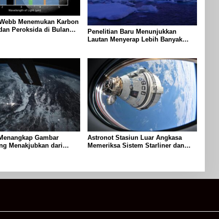
 Webb Menemukan Karbon
dan Peroksida di Bulan
Penelitian Baru Menunjukkan
luto
Lautan Menyerap Lebih Banyak
Panas Dari Perkiraan Sebelumnya
 Menangkap Gambar
Astronot Stasiun Luar Angkasa
ng Menakjubkan dari
Memeriksa Sistem Starliner dan
dalam di Dunia
Mempersiapkan Pengiriman Kargo