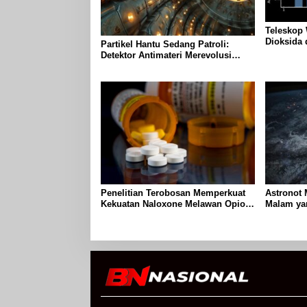
Teleskop
Dioksida 
Partikel Hantu Sedang Patroli:
Charon P
Detektor Antimateri Merevolusi
Pemantauan Reaktor Nuklir
Penelitian Terobosan Memperkuat
Astronot
Kekuatan Naloxone Melawan Opioid
Malam ya
yang Mematikan
Danau Ter