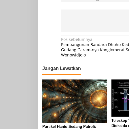
Navigasi
Pos sebelumnya
Pembangunan Bandara Dhoho Kedir
pos
Gudang Garam-nya Konglomerat Su
Wonowidjojo
Jangan Lewatkan
Teleskop
Dioksida 
Partikel Hantu Sedang Patroli: