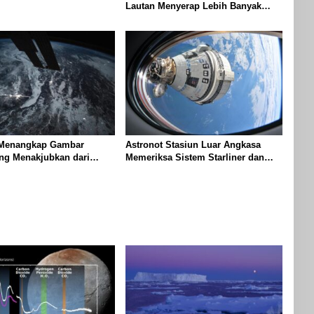
luto
Lautan Menyerap Lebih Banyak
Panas Dari Perkiraan Sebelumnya
 Menangkap Gambar
Astronot Stasiun Luar Angkasa
ng Menakjubkan dari
Memeriksa Sistem Starliner dan
dalam di Dunia
Mempersiapkan Pengiriman Kargo