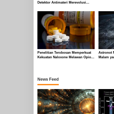
Charon P
Detektor Antimateri Merevolusi
Pemantauan Reaktor Nuklir
Penelitian Terobosan Memperkuat
Astronot
Kekuatan Naloxone Melawan Opioid
Malam ya
yang Mematikan
Danau Ter
News Feed