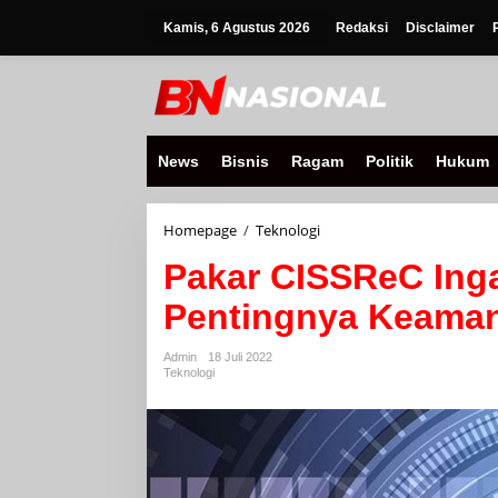
Lewati
ke
Kamis, 6 Agustus 2026
Redaksi
Disclaimer
konten
News
Bisnis
Ragam
Politik
Hukum
Pakar
Homepage
/
Teknologi
CISSReC
Pakar CISSReC Ing
Ingatkan
Pemerintah
Pentingnya Keaman
Pentingnya
Keamanan
Siber
Admin
18 Juli 2022
Super-
Teknologi
Apps