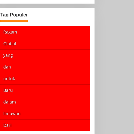
Tag Populer
Ragam
Global
yang
dan
untuk
Baru
dalam
Ilmuwan
Dari