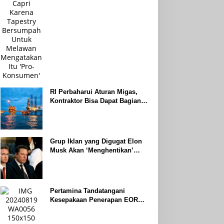
RI Perbaharui Aturan Migas,
Kontraktor Bisa Dapat Bagian
Hingga 95 Persen
Grup Iklan yang Digugat Elon
Musk Akan ‘Menghentikan’
Operasionalnya
Pertamina Tandatangani
Kesepakaan Penerapan EOR
dengan Sinopec Akhir Agustus
2024