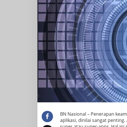
BN Nasional – Penerapan keama
aplikasi, dinilai sangat pentin
super atau super-apps. Hal ini