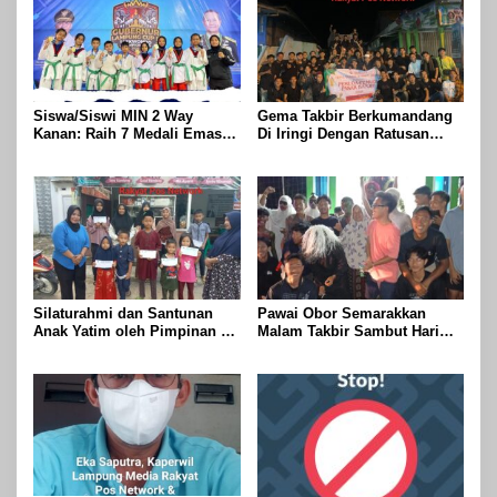
Siswa/Siswi MIN 2 Way
Gema Takbir Berkumandang
Kanan: Raih 7 Medali Emas
Di Iringi Dengan Ratusan
Dan 2 Mendali Perak Pada
Obor Terangi Langit Banjit,
Gubernur Lampung Cup 2
Rayakan Kemenangan Idul
Taekwondo Championship
Fitri 1447 H
2026
Silaturahmi dan Santunan
Pawai Obor Semarakkan
Anak Yatim oleh Pimpinan PT
Malam Takbir Sambut Hari
Buay Tumi Lampung Jelang
Raya IdulFitri 1447 H – 2026
Idul Fitri di Way Kanan
M, Di Kampung Simpang
Asam, Kecamatan Banjit