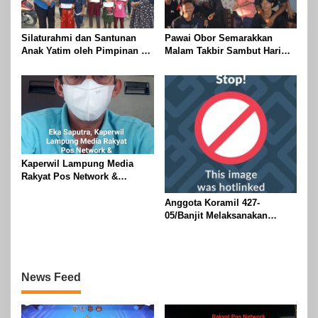
Silaturahmi dan Santunan
Pawai Obor Semarakkan
Anak Yatim oleh Pimpinan PT
Malam Takbir Sambut Hari
Buay Tumi Lampung Jelang
Raya IdulFitri 1447 H – 2026
Idul Fitri di Way Kanan
M, Di Kampung Simpang
Asam, Kecamatan Banjit
Kaperwil Lampung Media
Rakyat Pos Network &
Risalahpos
Network,Tergabung Di Forum
Anggota Koramil 427-
DPC KWRI, Way Kanan :
05/Banjit Melaksanakan
Mengucapkan Selamat Hari
Pengamanan Pawai Ogoh
Raya Idul Fitri 1447 Hijriah-
ogoh Di Wilayah Bali Sadhar,
2026 M
Kecamatan Banjit
News Feed