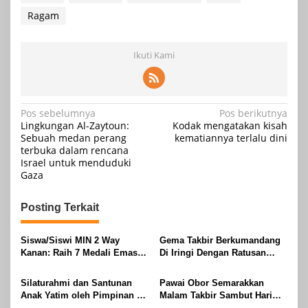
Ragam
Ikuti Kami
Navigasi
Pos sebelumnya
Pos berikutnya
Lingkungan Al-Zaytoun:
Kodak mengatakan kisah
pos
Sebuah medan perang
kematiannya terlalu dini
terbuka dalam rencana
Israel untuk menduduki
Gaza
Posting Terkait
Siswa/Siswi MIN 2 Way
Gema Takbir Berkumandang
Kanan: Raih 7 Medali Emas
Di Iringi Dengan Ratusan
Dan 2 Mendali Perak Pada
Obor Terangi Langit Banjit,
Gubernur Lampung Cup 2
Rayakan Kemenangan Idul
Silaturahmi dan Santunan
Pawai Obor Semarakkan
Taekwondo Championship
Fitri 1447 H
Anak Yatim oleh Pimpinan PT
Malam Takbir Sambut Hari
2026
Buay Tumi Lampung Jelang
Raya IdulFitri 1447 H – 2026