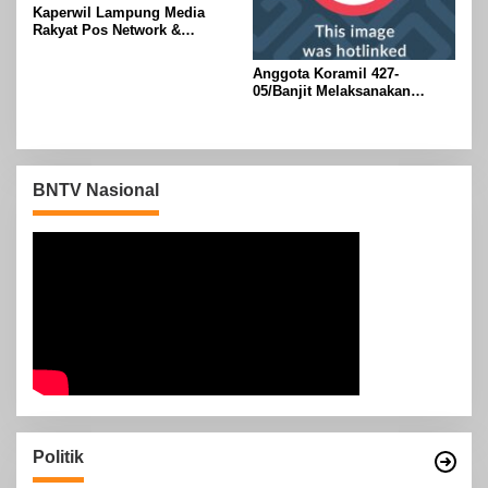
Kaperwil Lampung Media
Rakyat Pos Network &
Risalahpos
Network,Tergabung Di Forum
Anggota Koramil 427-
DPC KWRI, Way Kanan :
05/Banjit Melaksanakan
Mengucapkan Selamat Hari
Pengamanan Pawai Ogoh
Raya Idul Fitri 1447 Hijriah-
ogoh Di Wilayah Bali Sadhar,
2026 M
Kecamatan Banjit
BNTV Nasional
Politik