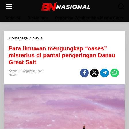
Lewati
ke
konten
Redaksi
Disclaimer
Pedoman Pemberitaan Media Siber
Para
Homepage
/
News
ilmuwan
Para ilmuwan mengungkap “oases”
mengungkap
"oases"
misterius di pantai pengeringan Danau
misterius
Great Salt
di
pantai
Admin
16 Agustus 2025
pengeringan
News
Danau
Great
Salt