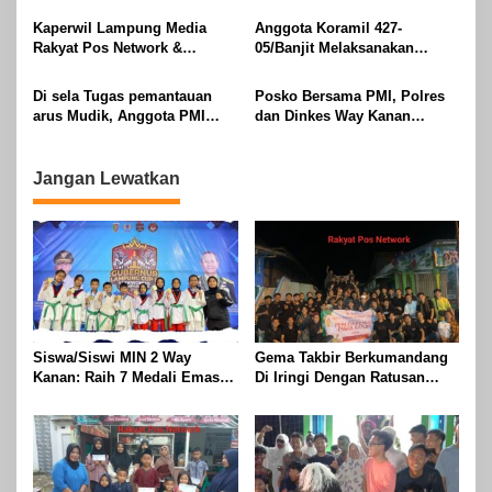
Idul Fitri di Way Kanan
M, Di Kampung Simpang
Kaperwil Lampung Media
Anggota Koramil 427-
Asam, Kecamatan Banjit
Rakyat Pos Network &
05/Banjit Melaksanakan
Risalahpos
Pengamanan Pawai Ogoh
Network,Tergabung Di Forum
ogoh Di Wilayah Bali Sadhar,
Di sela Tugas pemantauan
Posko Bersama PMI, Polres
DPC KWRI, Way Kanan :
Kecamatan Banjit
arus Mudik, Anggota PMI
dan Dinkes Way Kanan
Mengucapkan Selamat Hari
Rahmat Shali Akbar. S. STP.
Pantau Arus Lalu Lintas,
Raya Idul Fitri 1447 Hijriah-
M. Si,,Tinggalkan Pos Pantau
Kondisi Ramai Lancar
2026 M
Demi Selamatkan Nyawa
Jangan Lewatkan
Bocah 7 Tahun
Siswa/Siswi MIN 2 Way
Gema Takbir Berkumandang
Kanan: Raih 7 Medali Emas
Di Iringi Dengan Ratusan
Dan 2 Mendali Perak Pada
Obor Terangi Langit Banjit,
Gubernur Lampung Cup 2
Rayakan Kemenangan Idul
Taekwondo Championship
Fitri 1447 H
2026