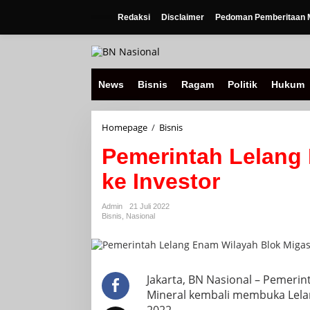
Lewati
ke
Redaksi
Disclaimer
Pedoman Pemberitaan M
konten
News
Bisnis
Ragam
Politik
Hukum
Pemerintah
Homepage
/
Bisnis
Lelang
Pemerintah Lelang
Enam
Wilayah
ke Investor
Blok
Migas
ke
Admin
21 Juli 2022
Investor
Bisnis
,
Nasional
Jakarta, BN Nasional – Pemeri
Mineral kembali membuka Lelan