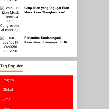
Grup Iklan yang Digugat Elon
Musk Akan ‘Menghentikan’
Operasionalnya
Pertamina Tandatangani
Kesepakaan Penerapan EOR
dengan Sinopec Akhir Agustus
2024
Tag Populer
Ragam
Global
yang
dan