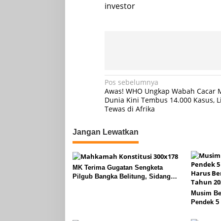
investor
Navigasi
Pos sebelumnya
Awas! WHO Ungkap Wabah Cacar M
pos
Dunia Kini Tembus 14.000 Kasus, 
Tewas di Afrika
Jangan Lewatkan
MK Terima Gugatan Sengketa
Pilgub Bangka Belitung, Sidang
Lanjut ke Tahap Pembuktian
Musim Bel
Pendek 5 
Berlari L