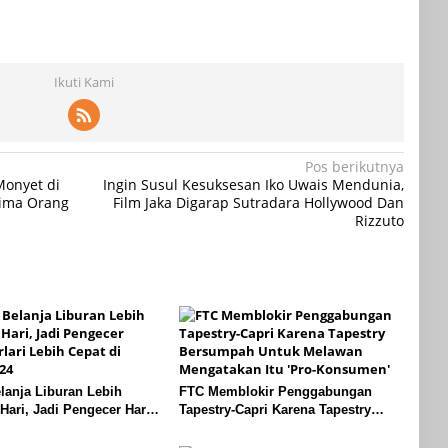
Ikuti Kami
Pos berikutnya
onyet di
Ingin Susul Kesuksesan Iko Uwais Mendunia,
Lima Orang
Film Jaka Digarap Sutradara Hollywood Dan
Rizzuto
anja Liburan Lebih
FTC Memblokir Penggabungan
Hari, Jadi Pengecer Harus
Tapestry-Capri Karena Tapestry
ebih Cepat di Tahun 2024
Bersumpah Untuk Melawan
Mengatakan Itu ‘Pro-Konsumen’