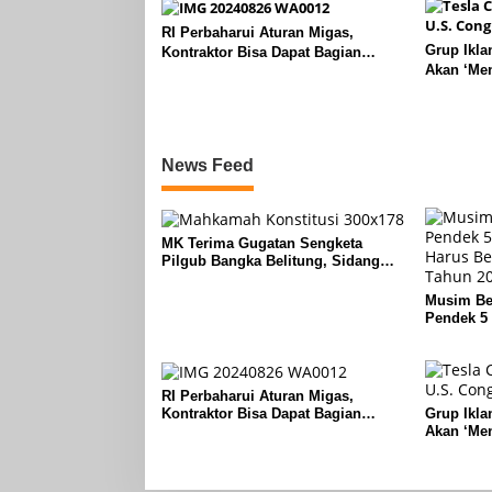
RI Perbaharui Aturan Migas,
Grup Ikla
Kontraktor Bisa Dapat Bagian
Akan ‘Me
Hingga 95 Persen
Operasio
News Feed
MK Terima Gugatan Sengketa
Pilgub Bangka Belitung, Sidang
Lanjut ke Tahap Pembuktian
Musim Bel
Pendek 5 
Berlari L
RI Perbaharui Aturan Migas,
Kontraktor Bisa Dapat Bagian
Grup Ikla
Hingga 95 Persen
Akan ‘Me
Operasio