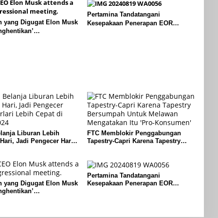
Pertamina Tandatangani
n yang Digugat Elon Musk
Kesepakaan Penerapan EOR
nghentikan’
dengan Sinopec Akhir Agustus
nalnya
2024
anja Liburan Lebih
FTC Memblokir Penggabungan
Hari, Jadi Pengecer Harus
Tapestry-Capri Karena Tapestry
ebih Cepat di Tahun 2024
Bersumpah Untuk Melawan
Mengatakan Itu ‘Pro-Konsumen’
Pertamina Tandatangani
Kesepakaan Penerapan EOR
n yang Digugat Elon Musk
dengan Sinopec Akhir Agustus
nghentikan’
2024
nalnya