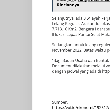
Rinciannya
Selanjutnya, ada 3 wilayah ke
Lelang Reguler. Arakundo lokas
7.713,16 Km2, Bengara I darat
II lokasi Lepas Pantai Selat Ma
Sedangkan untuk lelang reguler
November 2022. Batas waktu p
“Bagi Badan Usaha dan Bentuk 
Document dilakukan melalui web
dengan jadwal yang ada di htt
Sumber.
https://voi.id/ekonomi/192617