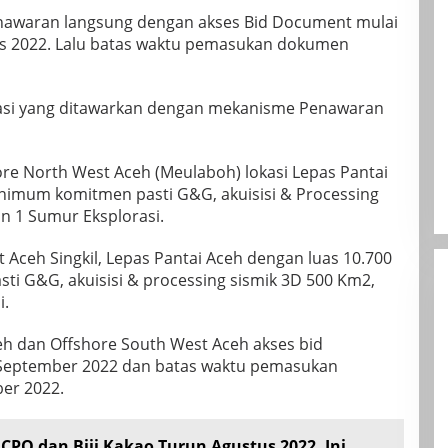
enawaran langsung dengan akses Bid Document mulai
stus 2022. Lalu batas waktu pemasukan dokumen
orasi yang ditawarkan dengan mekanisme Penawaran
ore North West Aceh (Meulaboh) lokasi Lepas Pantai
nimum komitmen pasti G&G, akuisisi & Processing
n 1 Sumur Eksplorasi.
Aceh Singkil, Lepas Pantai Aceh dengan luas 10.700
i G&G, akuisisi & processing sismik 3D 500 Km2,
i.
h dan Offshore South West Aceh akses bid
2 September 2022 dan batas waktu pemasukan
er 2022.
 CPO dan Biji Kakao Turun Agustus 2022, Ini