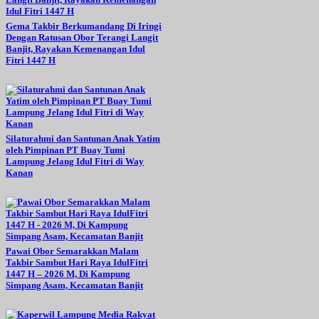
Gema Takbir Berkumandang Di Iringi
Dengan Ratusan Obor Terangi Langit
Banjit, Rayakan Kemenangan Idul
Fitri 1447 H
Silaturahmi dan Santunan Anak Yatim
oleh Pimpinan PT Buay Tumi
Lampung Jelang Idul Fitri di Way
Kanan
Pawai Obor Semarakkan Malam
Takbir Sambut Hari Raya IdulFitri
1447 H – 2026 M, Di Kampung
Simpang Asam, Kecamatan Banjit