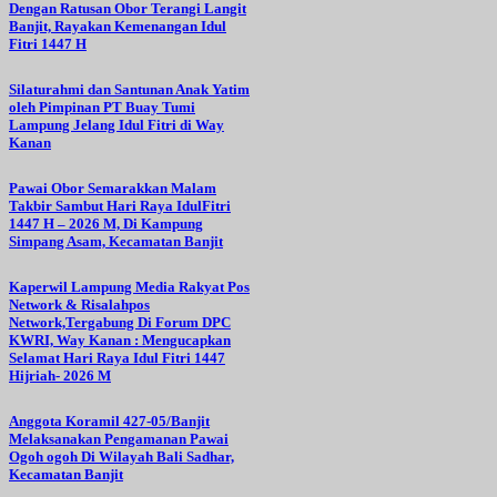
Dengan Ratusan Obor Terangi Langit
Banjit, Rayakan Kemenangan Idul
Fitri 1447 H
Silaturahmi dan Santunan Anak Yatim
oleh Pimpinan PT Buay Tumi
Lampung Jelang Idul Fitri di Way
Kanan
Pawai Obor Semarakkan Malam
Takbir Sambut Hari Raya IdulFitri
1447 H – 2026 M, Di Kampung
Simpang Asam, Kecamatan Banjit
Kaperwil Lampung Media Rakyat Pos
Network & Risalahpos
Network,Tergabung Di Forum DPC
KWRI, Way Kanan : Mengucapkan
Selamat Hari Raya Idul Fitri 1447
Hijriah- 2026 M
Anggota Koramil 427-05/Banjit
Melaksanakan Pengamanan Pawai
Ogoh ogoh Di Wilayah Bali Sadhar,
Kecamatan Banjit