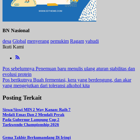
BN Nasional
desa
Global
menyerang
pemukim
Ragam
yahudi
Ikuti Kami
Navigasi
Pos sebelumnya
Penemuan baru menulis ulang aturan stabilitas dan
evolusi protein
pos
Pos berikutnya
Buah fermentasi, kera yang berdengung, dan akar
yang mengejutkan dari toleransi alkohol kita
Posting Terkait
Siswa/Siswi MIN 2 Way Kanan: Raih 7
Medali Emas Dan 2 Mendali Perak
Pada Gubernur Lampung Cup 2
Taekwondo Championship 2026
Gema Takbir Berkumandang Di Iringi