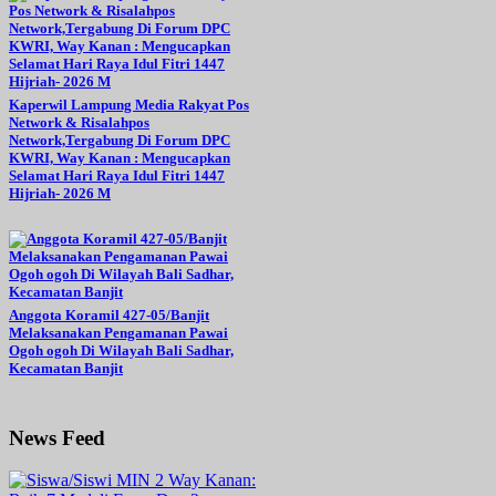
Kaperwil Lampung Media Rakyat Pos
Network & Risalahpos
Network,Tergabung Di Forum DPC
KWRI, Way Kanan : Mengucapkan
Selamat Hari Raya Idul Fitri 1447
Hijriah- 2026 M
Anggota Koramil 427-05/Banjit
Melaksanakan Pengamanan Pawai
Ogoh ogoh Di Wilayah Bali Sadhar,
Kecamatan Banjit
News Feed