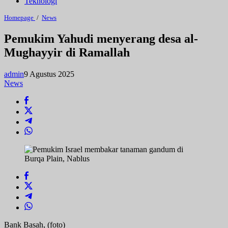
Teknologi
Pemukim
Homepage
/
News
Yahudi
menyerang
Pemukim Yahudi menyerang desa al-
desa
Mughayyir di Ramallah
al-
Mughayyir
di
admin
9 Agustus 2025
Ramallah
News
Bank Basah, (foto)