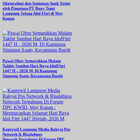
Silaturahmi dan Santunan Anak Yatim
oleh Pimpinan PT Buay Tumi
Lampung Jelang Idul Fitri di Way
Kanan
Pawai Obor Semarakkan Malam
Takbir Sambut Hari Raya IdulFitri
1447 H – 2026 M, Di Kampung
Simpang Asam, Kecamatan Banjit
Kaperwil Lampung Media Rakyat Pos
Network & Risalahpos
Network,Tergabung Di Forum DPC