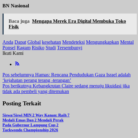
BN Nasional
Baca juga
Mengapa Merek Era Digital Membuka Toko
Fisik
Anda
Dapat
Global
kesehatan
Mendeteksi
Mengungkapkan
Mental
Ponsel
Ragam
Risiko
Studi
Tersembunyi
Ikuti Kami
Navigasi
Pos sebelumnya
Hamas: Rencana Pendudukan Gaza Israel adalah
‘kejahatan perang terang -terangan’
pos
Pos berikutnya
Kebangkrutan Claire sedang menuju likuidasi jika
tidak ada pembeli yang ditemukan
Posting Terkait
Siswa/Siswi MIN 2 Way Kanan: Raih 7
Medali Emas Dan 2 Mendali Perak
Pada Gubernur Lampung Cup 2
Taekwondo Championship 2026