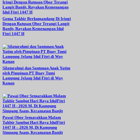
Gema Takbir Berkumandang Di Iringi
Dengan Ratusan Obor Terangi Langit
Banjit, Rayakan Kemenangan Idul
Fitri 1447 H
Silaturahmi dan Santunan Anak Yatim
oleh Pimpinan PT Buay Tumi
Lampung Jelang Idul Fitri di Way
Kanan
Pawai Obor Semarakkan Malam
Takbir Sambut Hari Raya IdulFitri
1447 H – 2026 M, Di Kampung
Simpang Asam, Kecamatan Banjit