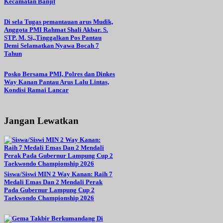
Kecamatan Banjit
Di sela Tugas pemantauan arus Mudik,
Anggota PMI Rahmat Shali Akbar. S.
STP. M. Si,,Tinggalkan Pos Pantau
Demi Selamatkan Nyawa Bocah 7
Tahun
Posko Bersama PMI, Polres dan Dinkes
Way Kanan Pantau Arus Lalu Lintas,
Kondisi Ramai Lancar
Jangan Lewatkan
Siswa/Siswi MIN 2 Way Kanan: Raih 7
Medali Emas Dan 2 Mendali Perak
Pada Gubernur Lampung Cup 2
Taekwondo Championship 2026