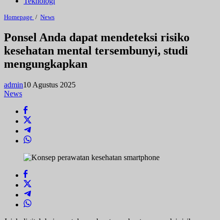
Teknologi
Ponsel
Homepage
/
News
Anda
dapat
Ponsel Anda dapat mendeteksi risiko
mendeteksi
kesehatan mental tersembunyi, studi
risiko
kesehatan
mengungkapkan
mental
tersembunyi,
studi
admin
10 Agustus 2025
mengungkapkan
News