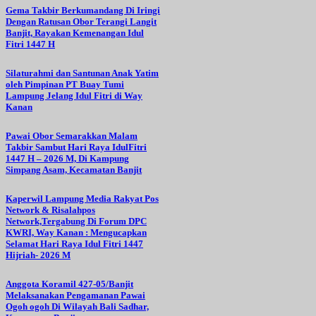
Gema Takbir Berkumandang Di Iringi
Dengan Ratusan Obor Terangi Langit
Banjit, Rayakan Kemenangan Idul
Fitri 1447 H
Silaturahmi dan Santunan Anak Yatim
oleh Pimpinan PT Buay Tumi
Lampung Jelang Idul Fitri di Way
Kanan
Pawai Obor Semarakkan Malam
Takbir Sambut Hari Raya IdulFitri
1447 H – 2026 M, Di Kampung
Simpang Asam, Kecamatan Banjit
Kaperwil Lampung Media Rakyat Pos
Network & Risalahpos
Network,Tergabung Di Forum DPC
KWRI, Way Kanan : Mengucapkan
Selamat Hari Raya Idul Fitri 1447
Hijriah- 2026 M
Anggota Koramil 427-05/Banjit
Melaksanakan Pengamanan Pawai
Ogoh ogoh Di Wilayah Bali Sadhar,