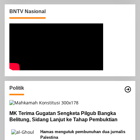
Mengucapkan Selamat Hari
Raya Idul Fitri 1447 Hijriah-
BNTV Nasional
2026 M
Politik
MK Terima Gugatan Sengketa Pilgub Bangka
Belitung, Sidang Lanjut ke Tahap Pembuktian
Hamas mengutuk pembunuhan dua jurnalis
Palestina