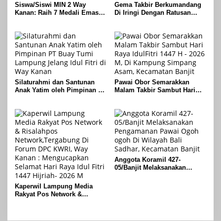
Siswa/Siswi MIN 2 Way
Gema Takbir Berkumandang
Kanan: Raih 7 Medali Emas
Di Iringi Dengan Ratusan
Dan 2 Mendali Perak Pada
Obor Terangi Langit Banjit,
Gubernur Lampung Cup 2
Rayakan Kemenangan Idul
Taekwondo Championship
Fitri 1447 H
2026
Silaturahmi dan Santunan
Pawai Obor Semarakkan
Anak Yatim oleh Pimpinan PT
Malam Takbir Sambut Hari
Buay Tumi Lampung Jelang
Raya IdulFitri 1447 H – 2026
Idul Fitri di Way Kanan
M, Di Kampung Simpang
Asam, Kecamatan Banjit
Anggota Koramil 427-
05/Banjit Melaksanakan
Pengamanan Pawai Ogoh
ogoh Di Wilayah Bali Sadhar,
Kaperwil Lampung Media
Kecamatan Banjit
Rakyat Pos Network &
Risalahpos
Network,Tergabung Di Forum
DPC KWRI, Way Kanan :