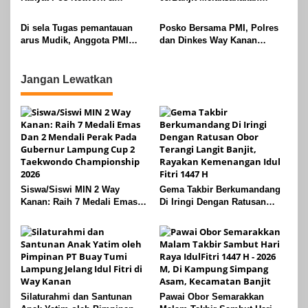
Risalahpos
Pengamanan Pawai Ogoh
Network,Tergabung Di Forum
ogoh Di Wilayah Bali Sadhar,
Di sela Tugas pemantauan
Posko Bersama PMI, Polres
DPC KWRI, Way Kanan :
Kecamatan Banjit
arus Mudik, Anggota PMI
dan Dinkes Way Kanan
Mengucapkan Selamat Hari
Rahmat Shali Akbar. S. STP.
Pantau Arus Lalu Lintas,
Raya Idul Fitri 1447 Hijriah-
M. Si,,Tinggalkan Pos Pantau
Kondisi Ramai Lancar
2026 M
Demi Selamatkan Nyawa
Jangan Lewatkan
Bocah 7 Tahun
Siswa/Siswi MIN 2 Way
Gema Takbir Berkumandang
Kanan: Raih 7 Medali Emas
Di Iringi Dengan Ratusan
Dan 2 Mendali Perak Pada
Obor Terangi Langit Banjit,
Gubernur Lampung Cup 2
Rayakan Kemenangan Idul
Taekwondo Championship
Fitri 1447 H
2026
Silaturahmi dan Santunan
Pawai Obor Semarakkan