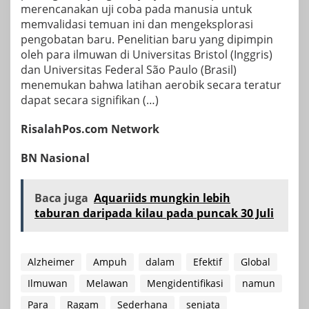
merencanakan uji coba pada manusia untuk
memvalidasi temuan ini dan mengeksplorasi
pengobatan baru. Penelitian baru yang dipimpin
oleh para ilmuwan di Universitas Bristol (Inggris)
dan Universitas Federal São Paulo (Brasil)
menemukan bahwa latihan aerobik secara teratur
dapat secara signifikan (…)
RisalahPos.com Network
BN Nasional
Baca juga
Aquariids mungkin lebih
taburan daripada kilau pada puncak 30 Juli
Alzheimer
Ampuh
dalam
Efektif
Global
Ilmuwan
Melawan
Mengidentifikasi
namun
Para
Ragam
Sederhana
senjata