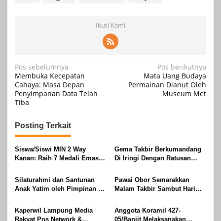
Ikuti Kami
Navigasi
Pos sebelumnya
Pos berikutnya
Membuka Kecepatan
Mata Uang Budaya
pos
Cahaya: Masa Depan
Permainan Dianut Oleh
Penyimpanan Data Telah
Museum Met
Tiba
Posting Terkait
Siswa/Siswi MIN 2 Way
Gema Takbir Berkumandang
Kanan: Raih 7 Medali Emas
Di Iringi Dengan Ratusan
Dan 2 Mendali Perak Pada
Obor Terangi Langit Banjit,
Gubernur Lampung Cup 2
Rayakan Kemenangan Idul
Silaturahmi dan Santunan
Pawai Obor Semarakkan
Taekwondo Championship
Fitri 1447 H
Anak Yatim oleh Pimpinan PT
Malam Takbir Sambut Hari
2026
Buay Tumi Lampung Jelang
Raya IdulFitri 1447 H – 2026
Idul Fitri di Way Kanan
M, Di Kampung Simpang
Kaperwil Lampung Media
Anggota Koramil 427-
Asam, Kecamatan Banjit
Rakyat Pos Network &
05/Banjit Melaksanakan