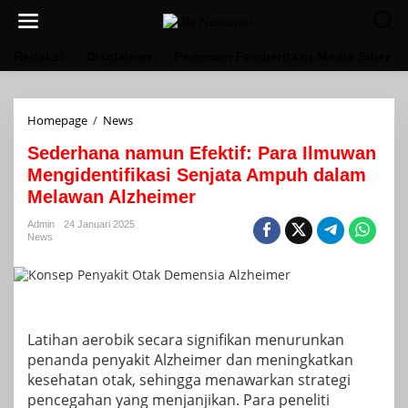
Lewati
ke
konten
Redaksi
Disclaimer
Pedoman Pemberitaan Media Siber
Sederhana
Homepage
/
News
namun
Sederhana namun Efektif: Para Ilmuwan
Efektif:
Para
Mengidentifikasi Senjata Ampuh dalam
Ilmuwan
Melawan Alzheimer
Mengidentifikasi
Senjata
Admin
24 Januari 2025
Ampuh
News
dalam
Melawan
Alzheimer
Latihan aerobik secara signifikan menurunkan
penanda penyakit Alzheimer dan meningkatkan
kesehatan otak, sehingga menawarkan strategi
pencegahan yang menjanjikan. Para peneliti