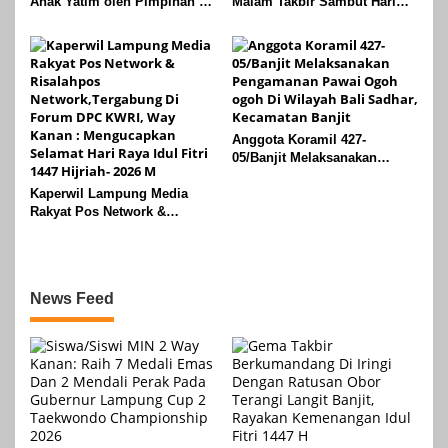
Anak Yatim oleh Pimpinan PT
Malam Takbir Sambut Hari
Buay Tumi Lampung Jelang
Raya IdulFitri 1447 H – 2026
Idul Fitri di Way Kanan
M, Di Kampung Simpang
Asam, Kecamatan Banjit
Anggota Koramil 427-
05/Banjit Melaksanakan
Pengamanan Pawai Ogoh
Kaperwil Lampung Media
ogoh Di Wilayah Bali Sadhar,
Rakyat Pos Network &
Kecamatan Banjit
Risalahpos
Network,Tergabung Di Forum
DPC KWRI, Way Kanan :
Mengucapkan Selamat Hari
News Feed
Raya Idul Fitri 1447 Hijriah-
2026 M