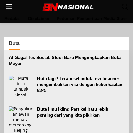
Lewati
ke
konten
Redaksi
Disclaimer
Pedoman Pemberitaan Media Siber
Buta
AI Gagal Tes Sosial: Studi Baru Mengungkapkan Buta
Mayor
Buta lagi? Terapi sel induk revolusioner
mengembalikan visi dengan keberhasilan
92%
Buta Ilmu Iklim: Partikel baru lebih
penting dari yang kita pikirkan