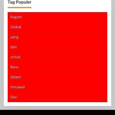
Tag Populer
Ragam
Global
yang
dan
untuk
Baru
dalam
Ilmuwan
Dari