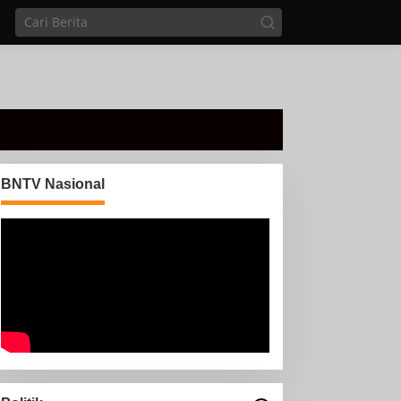
BNTV Nasional
Di sela Tugas pemantauan
arus Mudik, Anggota PMI
Rahmat Shali Akbar. S. STP.
M. Si,,Tinggalkan Pos
nggota Koramil 427-
Pantau Demi Selamatkan
5/Banjit Melaksanakan
Nyawa Bocah 7 Tahun
engamanan Pawai Ogoh
goh Di Wilayah Bali
adhar, Kecamatan Banjit