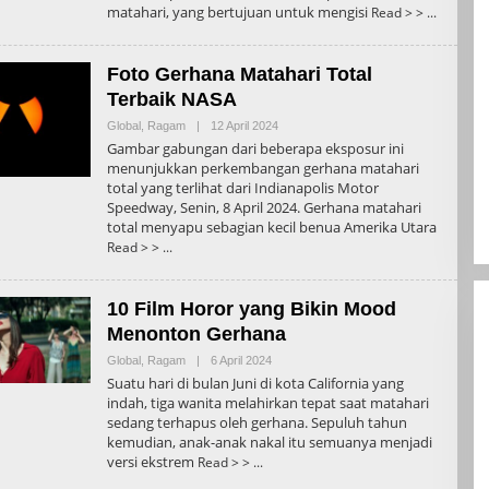
matahari, yang bertujuan untuk mengisi
Read > >
Foto Gerhana Matahari Total
Terbaik NASA
Oleh
Global
,
Ragam
|
12 April 2024
Admin
Gambar gabungan dari beberapa eksposur ini
menunjukkan perkembangan gerhana matahari
total yang terlihat dari Indianapolis Motor
Speedway, Senin, 8 April 2024. Gerhana matahari
total menyapu sebagian kecil benua Amerika Utara
Read > >
10 Film Horor yang Bikin Mood
Menonton Gerhana
Oleh
Global
,
Ragam
|
6 April 2024
Admin
Suatu hari di bulan Juni di kota California yang
indah, tiga wanita melahirkan tepat saat matahari
sedang terhapus oleh gerhana. Sepuluh tahun
kemudian, anak-anak nakal itu semuanya menjadi
versi ekstrem
Read > >