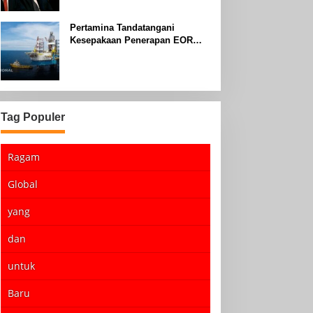
Pertamina Tandatangani
Kesepakaan Penerapan EOR
dengan Sinopec Akhir Agustus
2024
Tag Populer
Ragam
Global
yang
dan
untuk
Baru