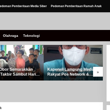
edoman Pemberitaan Media Siber
Pedoman Pemberitaan Ramah Anak
Olahraga
Teknologi
Obor Semarakkan
Kaperwil Lampung Media
»
Takbir Sambut Hari
Rakyat Pos Network &
ulFitri 1447 H – 2026
Risalahpos
Kampung Simpang
Network,Tergabung Di
A
Kecamatan Banjit
Forum DPC KWRI, Way
0
Kanan : Mengucapkan
P
Selamat Hari Raya Idul Fitri
o
1447 Hijriah- 2026 M
S
a