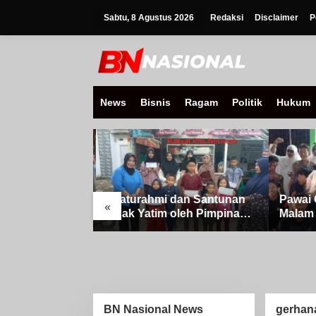
Lewati
ke
Sabtu, 8 Agustus 2026
Redaksi
Disclaimer
P
konten
News
Bisnis
Ragam
Politik
Hukum
Silaturahmi dan Santunan
Pawai 
«
g Di Iringi
Anak Yatim oleh Pimpinan
Malam 
usan Obor
PT Buay Tumi Lampung
Raya Id
t Banjit,
Jelang Idul Fitri di Way
M, Di 
menangan Idul
Kanan
Asam, 
BN Nasional News
gerhan