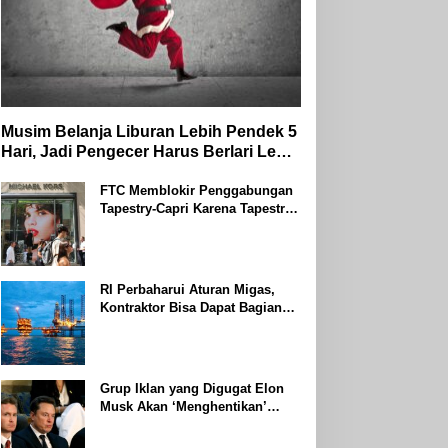
Musim Belanja Liburan Lebih Pendek 5
Hari, Jadi Pengecer Harus Berlari Lebih
Cepat di Tahun 2024
FTC Memblokir Penggabungan
Tapestry-Capri Karena Tapestry
Bersumpah Untuk Melawan
Mengatakan Itu ‘Pro-Konsumen’
RI Perbaharui Aturan Migas,
Kontraktor Bisa Dapat Bagian
Hingga 95 Persen
Grup Iklan yang Digugat Elon
Musk Akan ‘Menghentikan’
Operasionalnya