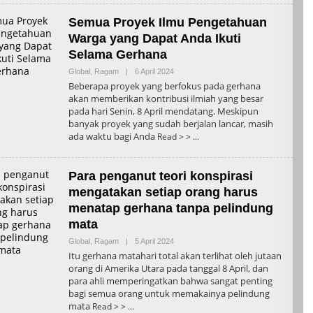
Semua Proyek Ilmu Pengetahuan
Warga yang Dapat Anda Ikuti
Selama Gerhana
Oleh
Global
,
Ragam
|
6 April 2024
Admin
Beberapa proyek yang berfokus pada gerhana
akan memberikan kontribusi ilmiah yang besar
pada hari Senin, 8 April mendatang. Meskipun
banyak proyek yang sudah berjalan lancar, masih
ada waktu bagi Anda
Read > >
Para penganut teori konspirasi
mengatakan setiap orang harus
menatap gerhana tanpa pelindung
mata
Oleh
Global
,
Ragam
|
5 April 2024
Admin
Itu gerhana matahari total akan terlihat oleh jutaan
orang di Amerika Utara pada tanggal 8 April, dan
para ahli memperingatkan bahwa sangat penting
bagi semua orang untuk memakainya pelindung
mata
Read > >