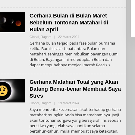
Gerhana Bulan di Bulan Maret
Sebelum Tontonan Matahari di
Bulan April
Oleh
Global
,
Ragam
|
22 Maret 2024
Admin
Gerhana bulan terjadi pada fase bulan purnama
ketika Bumi sejajar tepat antara Bulan dan
Matahari, sehingga menimbulkan bayangan Bumi
di Bulan. Bayangan ini meredupkan Bulan dan
dapat mengubahnya menjadi merah
Read > >
Gerhana Matahari Total yang Akan
Datang Benar-benar Membuat Saya
Stres
Oleh
Global
,
Ragam
|
19 Maret 2024
Admin
Saya menderita kecemasan akut terhadap gerhana
matahari; mungkin Anda bisa memahaminya. Janji
akan tontonan surgawi yang bersejarah ini, sebuah
peristiwa yang telah saya nantikan selama
bertahun-tahun, mulai membuat saya ketakutan.