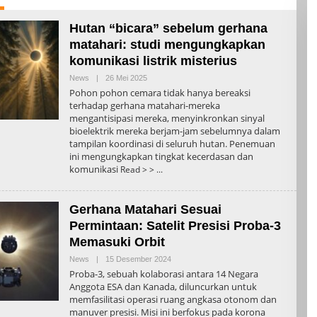
Hutan “bicara” sebelum gerhana
matahari: studi mengungkapkan
komunikasi listrik misterius
Oleh
News
|
26 Mei 2025
Admin
Pohon pohon cemara tidak hanya bereaksi
terhadap gerhana matahari-mereka
mengantisipasi mereka, menyinkronkan sinyal
bioelektrik mereka berjam-jam sebelumnya dalam
tampilan koordinasi di seluruh hutan. Penemuan
ini mengungkapkan tingkat kecerdasan dan
komunikasi
Read > >
Gerhana Matahari Sesuai
Permintaan: Satelit Presisi Proba-3
Memasuki Orbit
Oleh
News
|
15 Desember 2024
Admin
Proba-3, sebuah kolaborasi antara 14 Negara
Anggota ESA dan Kanada, diluncurkan untuk
memfasilitasi operasi ruang angkasa otonom dan
manuver presisi. Misi ini berfokus pada korona