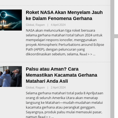
Roket NASA Akan Menyelam Jauh
ke Dalam Fenomena Gerhana
Oleh
Global
,
Ragam
|
4 April 2024
Admin
NASA akan meluncurkan tiga roket bersuara
selama gerhana matahari total tahun 2024 untuk
mempelajari respons ionosfer, menggunakan
proyek Atmospheric Perturbations around Eclipse
Path (APEP), dengan peluncuran yang
dikoordinasikan sebelum, selama,
Read > >
Palsu atau Aman? Cara
Memastikan Kacamata Gerhana
Matahari Anda Asli
Oleh
Global
,
Ragam
|
2 April 2024
Admin
Selama gerhana matahari total pada 8 Apriljutaan
orang di seluruh Amerika Utara akan menatap
langsung ke Matahari—mudah-mudahan melalui
kacamata gerhana atau perangkat genggam.
Sayangnya, produk palsu mulai memasuki pasar,
namun
Read > >