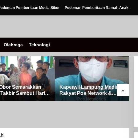
Pedoman Pemberitaan Media Siber
Pedoman Pemberitaan Ramah Anak
Olahraga
Teknologi
Obor Semarakkan
Kaperwil Lampung Media
»
Takbir Sambut Hari
Rakyat Pos Network &
ulFitri 1447 H – 2026
Risalahpos
Kampung Simpang
Network,Tergabung Di
A
Kecamatan Banjit
Forum DPC KWRI, Way
0
Kanan : Mengucapkan
P
Selamat Hari Raya Idul Fitri
o
1447 Hijriah- 2026 M
S
ah