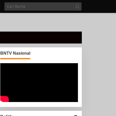
BNTV Nasional
Di sela Tugas pemantauan
arus Mudik, Anggota PMI
Rahmat Shali Akbar. S. STP.
M. Si,,Tinggalkan Pos
nggota Koramil 427-
Pantau Demi Selamatkan
5/Banjit Melaksanakan
Nyawa Bocah 7 Tahun
engamanan Pawai Ogoh
goh Di Wilayah Bali
adhar, Kecamatan Banjit