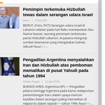
Pemimpin terkemuka Hizbullah
tewas dalam serangan udara Israel
Oleh
News
|
3 Juli 2024
Admin
BEIRUT, (Foto: PICT) Serangan udara Israel di
Lebanon selatan pada hari Rabu menewaskan Abu
Naima Nasser, seorang pemimpin terkemuka
partai Hizbullah Lebanon. Al-Jazeera mengutip
sumber keamanan yang mengatakan bahwa
sebuah
Read > >
Pengadilan Argentina menyalahkan
Iran dan Hizbullah atas pemboman
mematikan di pusat Yahudi pada
tahun 1994
Oleh
Global
,
Ragam
|
12 April 2024
Admin
BUENOS AIRES, Argentina (AP) — Pengadilan
pidana tertinggi Argentina pada Kamis melaporkan
perkembangan baru dalam upaya mencari
keadilan dalam serangan paling mematikan di
negara itu dalam sejarah — tahun 1994.
Read > >