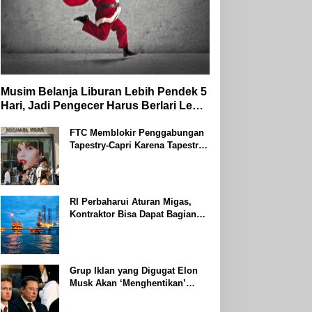
Musim Belanja Liburan Lebih Pendek 5
Hari, Jadi Pengecer Harus Berlari Lebih
Cepat di Tahun 2024
FTC Memblokir Penggabungan
Tapestry-Capri Karena Tapestry
Bersumpah Untuk Melawan
Mengatakan Itu ‘Pro-Konsumen’
RI Perbaharui Aturan Migas,
Kontraktor Bisa Dapat Bagian
Hingga 95 Persen
Grup Iklan yang Digugat Elon
Musk Akan ‘Menghentikan’
Operasionalnya