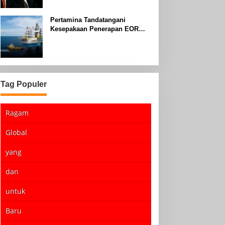
Pertamina Tandatangani
Kesepakaan Penerapan EOR
dengan Sinopec Akhir Agustus
2024
Tag Populer
Ragam
Global
yang
dan
untuk
Baru