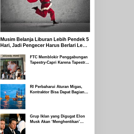
Musim Belanja Liburan Lebih Pendek 5
Hari, Jadi Pengecer Harus Berlari Lebih
Cepat di Tahun 2024
FTC Memblokir Penggabungan
Tapestry-Capri Karena Tapestry
Bersumpah Untuk Melawan
Mengatakan Itu ‘Pro-Konsumen’
RI Perbaharui Aturan Migas,
Kontraktor Bisa Dapat Bagian
Hingga 95 Persen
Grup Iklan yang Digugat Elon
Musk Akan ‘Menghentikan’
Operasionalnya