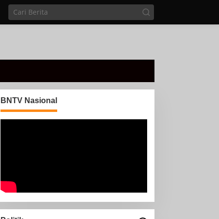
BNTV Nasional
Di sela Tugas pemantauan
arus Mudik, Anggota PMI
Rahmat Shali Akbar. S. STP.
M. Si,,Tinggalkan Pos
nggota Koramil 427-
Pantau Demi Selamatkan
5/Banjit Melaksanakan
Nyawa Bocah 7 Tahun
engamanan Pawai Ogoh
goh Di Wilayah Bali
adhar, Kecamatan Banjit