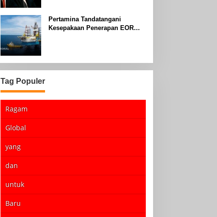
Pertamina Tandatangani
Kesepakaan Penerapan EOR
dengan Sinopec Akhir Agustus
2024
Tag Populer
Ragam
Global
yang
dan
untuk
Baru