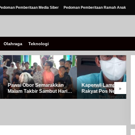
Pedoman Pemberitaan Media Siber
Pedoman Pemberitaan Ramah Anak
Olahraga
Teknologi
Obor Semarakkan
Kaperwil Lampung Media
»
Takbir Sambut Hari
Rakyat Pos Network &
ulFitri 1447 H – 2026
Risalahpos
Kampung Simpang
Network,Tergabung Di
A
Kecamatan Banjit
Forum DPC KWRI, Way
0
Kanan : Mengucapkan
P
Selamat Hari Raya Idul Fitri
o
1447 Hijriah- 2026 M
S