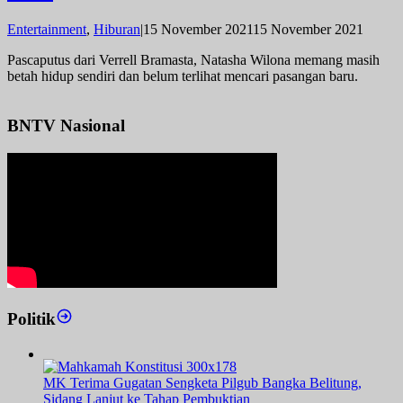
oleh
Entertainment
,
Hiburan
|
15 November 2021
15 November 2021
admin
Pascaputus dari Verrell Bramasta, Natasha Wilona memang masih
betah hidup sendiri dan belum terlihat mencari pasangan baru.
BNTV Nasional
Politik
MK Terima Gugatan Sengketa Pilgub Bangka Belitung,
Sidang Lanjut ke Tahap Pembuktian