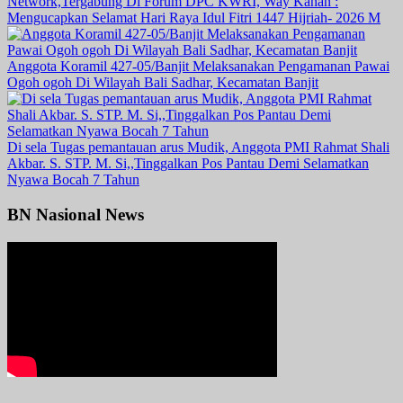
Network,Tergabung Di Forum DPC KWRI, Way Kanan :
Mengucapkan Selamat Hari Raya Idul Fitri 1447 Hijriah- 2026 M
Anggota Koramil 427-05/Banjit Melaksanakan Pengamanan Pawai
Ogoh ogoh Di Wilayah Bali Sadhar, Kecamatan Banjit
Di sela Tugas pemantauan arus Mudik, Anggota PMI Rahmat Shali
Akbar. S. STP. M. Si,,Tinggalkan Pos Pantau Demi Selamatkan
Nyawa Bocah 7 Tahun
BN Nasional News