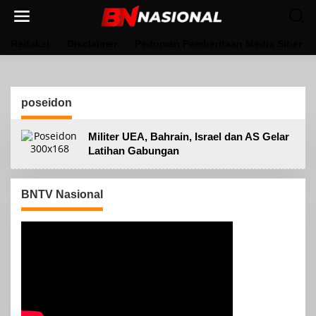
Lewati
ke
konten
Redaksi
Disclaimer
Pedoman Pemberitaan Media Siber
poseidon
Militer UEA, Bahrain, Israel dan AS Gelar
Latihan Gabungan
BNTV Nasional