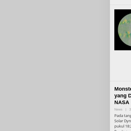
Monste
yang D
NASA
News
|
3
Pada tang
Solar Dy
pukul 18: