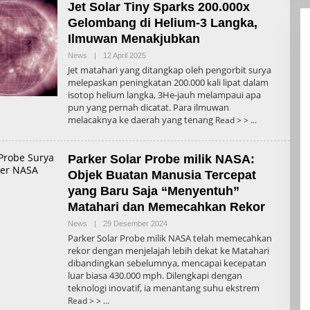
Jet Solar Tiny Sparks 200.000x
Gelombang di Helium-3 Langka,
Ilmuwan Menakjubkan
Oleh
News
|
12 April 2025
Admin
Jet matahari yang ditangkap oleh pengorbit surya
melepaskan peningkatan 200.000 kali lipat dalam
isotop helium langka, 3He-jauh melampaui apa
pun yang pernah dicatat. Para ilmuwan
melacaknya ke daerah yang tenang
Read > >
Parker Solar Probe milik NASA:
Objek Buatan Manusia Tercepat
yang Baru Saja “Menyentuh”
Matahari dan Memecahkan Rekor
Oleh
News
|
29 Desember 2024
Admin
Parker Solar Probe milik NASA telah memecahkan
rekor dengan menjelajah lebih dekat ke Matahari
dibandingkan sebelumnya, mencapai kecepatan
luar biasa 430.000 mph. Dilengkapi dengan
teknologi inovatif, ia menantang suhu ekstrem
Read > >