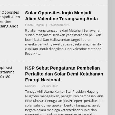
Solar Opposites Ingin Menjadi
Alien Valentine Terangsang Anda
Oleh
Global
,
Ragam
|
25 Januari 2024
Admin
Itu alien yang canggung dari Matahari Berlawanan
sudah mengalami ledakan yang merobek pelukan
bumi Natal Dan Hallowendan target liburan
mereka berikutnya—eh, spesial, sekarang memiliki
cuplikan untuk dibagikan. Hari Valentine Matahari
Read > >
KSP Sebut Pengaturan Pembelian
Pertalite dan Solar Demi Ketahanan
Energi Nasional
Oleh
Nasional
|
29 Juni 2022
Admin
Tenaga Ahli Utama Kantor Staf Presiden Hageng
Nugroho menegaskan, pengaturan pembelian jenis
BBM Khusus Penugasan (JBKP) seperti pertalite dan
solar subsidi, merupakan bentuk tanggung jawab
negara dalam menjaga ketersediaan suplai dan
mempertimbangkan kemampuan masyarakat