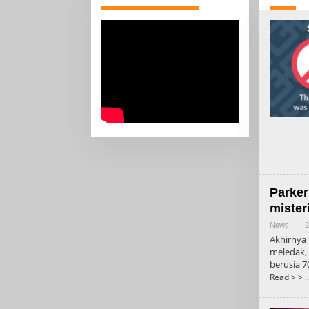
Parker
mister
News
|
2
Akhirnya
meledak, 
berusia 7
Read > >