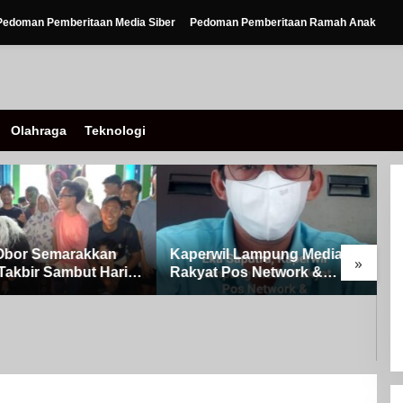
Pedoman Pemberitaan Media Siber
Pedoman Pemberitaan Ramah Anak
Olahraga
Teknologi
Obor Semarakkan
Kaperwil Lampung Media
»
Takbir Sambut Hari
Rakyat Pos Network &
ulFitri 1447 H – 2026
Risalahpos
Kampung Simpang
Network,Tergabung Di
A
Kecamatan Banjit
Forum DPC KWRI, Way
0
Kanan : Mengucapkan
P
Selamat Hari Raya Idul Fitri
o
1447 Hijriah- 2026 M
S