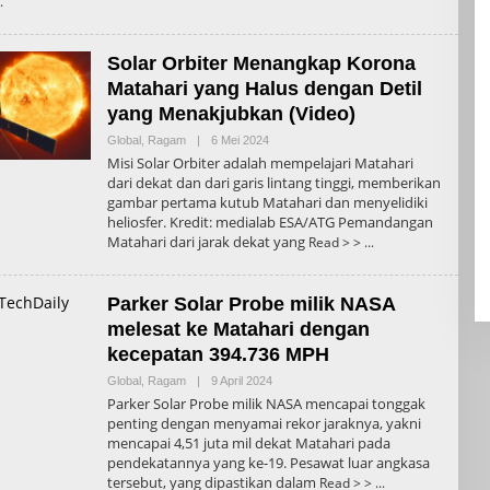
Solar Orbiter Menangkap Korona
Matahari yang Halus dengan Detil
yang Menakjubkan (Video)
Oleh
Global
,
Ragam
|
6 Mei 2024
Admin
Misi Solar Orbiter adalah mempelajari Matahari
dari dekat dan dari garis lintang tinggi, memberikan
gambar pertama kutub Matahari dan menyelidiki
heliosfer. Kredit: medialab ESA/ATG Pemandangan
Matahari dari jarak dekat yang
Read > >
Parker Solar Probe milik NASA
melesat ke Matahari dengan
kecepatan 394.736 MPH
Oleh
Global
,
Ragam
|
9 April 2024
Admin
Parker Solar Probe milik NASA mencapai tonggak
penting dengan menyamai rekor jaraknya, yakni
mencapai 4,51 juta mil dekat Matahari pada
pendekatannya yang ke-19. Pesawat luar angkasa
tersebut, yang dipastikan dalam
Read > >