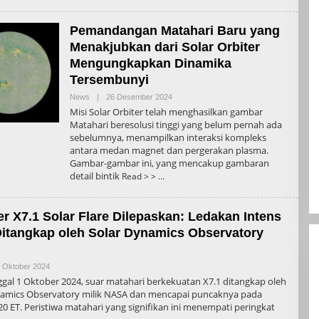
Pemandangan Matahari Baru yang
Menakjubkan dari Solar Orbiter
Mengungkapkan Dinamika
Tersembunyi
Oleh
News
|
26 Desember 2024
Admin
Misi Solar Orbiter telah menghasilkan gambar
Matahari beresolusi tinggi yang belum pernah ada
sebelumnya, menampilkan interaksi kompleks
antara medan magnet dan pergerakan plasma.
Gambar-gambar ini, yang mencakup gambaran
detail bintik
Read > >
r X7.1 Solar Flare Dilepaskan: Ledakan Intens
itangkap oleh Solar Dynamics Observatory
Oleh
 Oktober 2024
Admin
gal 1 Oktober 2024, suar matahari berkekuatan X7.1 ditangkap oleh
namics Observatory milik NASA dan mencapai puncaknya pada
20 ET. Peristiwa matahari yang signifikan ini menempati peringkat