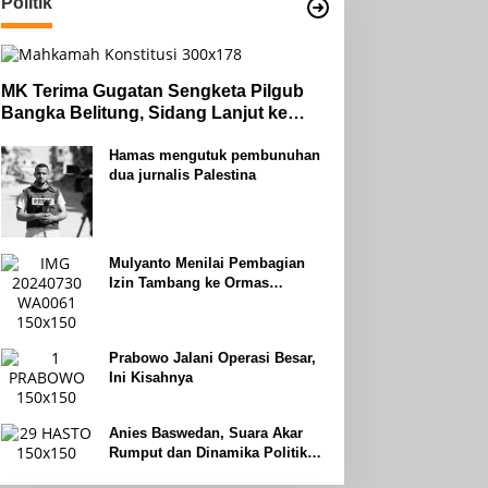
Politik
MK Terima Gugatan Sengketa Pilgub
Bangka Belitung, Sidang Lanjut ke
Tahap Pembuktian
Hamas mengutuk pembunuhan
dua jurnalis Palestina
Mulyanto Menilai Pembagian
Izin Tambang ke Ormas
Keagamaan Seperti Perang
Uhud
Prabowo Jalani Operasi Besar,
Ini Kisahnya
Anies Baswedan, Suara Akar
Rumput dan Dinamika Politik
Jakarta