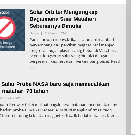
Solar Orbiter Mengungkap
Bagaimana Suar Matahari
Sebenarnya Dimulai
Oleh
News
|
28 Januari 2026
Admin
Para ilmuwan menyaksikan jilatan api matahari
berkembang dari percikan magnet kecil menjadi
longsoran hujan plasma yang hebat di Matahari.
Seperti longsoran salju yang dimulai dengan
pergeseran kecil sebelum berkembang pesat,
Read
> >
 Solar Probe NASA baru saja memecahkan
i matahari 70 tahun
Oleh
5 Agustus 2025
Admin
 para ilmuwan telah melihat bagaimana matahari membentak dan
berkat probe surya Parker NASA. Misi ini mengkonfirmasi teori
0 tahun tentang kekuatan magnetik di balik badai matahari. Kredit: