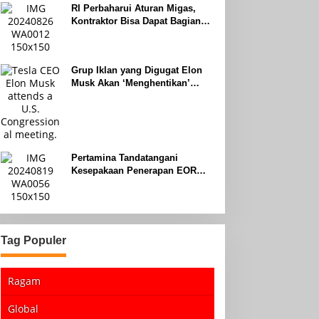
RI Perbaharui Aturan Migas,
Kontraktor Bisa Dapat Bagian
Hingga 95 Persen
Grup Iklan yang Digugat Elon
Musk Akan ‘Menghentikan’
Operasionalnya
Pertamina Tandatangani
Kesepakaan Penerapan EOR
dengan Sinopec Akhir Agustus
2024
Tag Populer
Ragam
Global