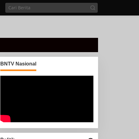
BNTV Nasional
Di sela Tugas pemantauan
arus Mudik, Anggota PMI
Rahmat Shali Akbar. S. STP.
M. Si,,Tinggalkan Pos
nggota Koramil 427-
Pantau Demi Selamatkan
5/Banjit Melaksanakan
Nyawa Bocah 7 Tahun
engamanan Pawai Ogoh
goh Di Wilayah Bali
adhar, Kecamatan Banjit