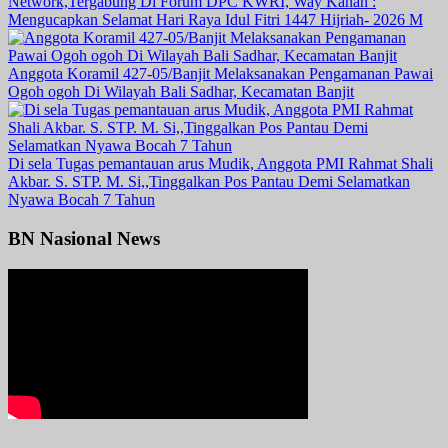
Network,Tergabung Di Forum DPC KWRI, Way Kanan :
Mengucapkan Selamat Hari Raya Idul Fitri 1447 Hijriah- 2026 M
Anggota Koramil 427-05/Banjit Melaksanakan Pengamanan Pawai
Ogoh ogoh Di Wilayah Bali Sadhar, Kecamatan Banjit
Di sela Tugas pemantauan arus Mudik, Anggota PMI Rahmat Shali
Akbar. S. STP. M. Si,,Tinggalkan Pos Pantau Demi Selamatkan
Nyawa Bocah 7 Tahun
BN Nasional News