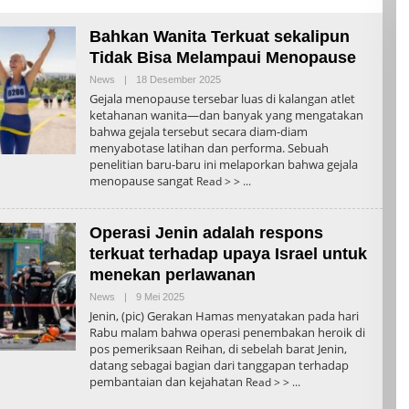
Bahkan Wanita Terkuat sekalipun
Tidak Bisa Melampaui Menopause
Oleh
News
|
18 Desember 2025
Admin
Gejala menopause tersebar luas di kalangan atlet
ketahanan wanita—dan banyak yang mengatakan
bahwa gejala tersebut secara diam-diam
menyabotase latihan dan performa. Sebuah
penelitian baru-baru ini melaporkan bahwa gejala
menopause sangat
Read > >
Operasi Jenin adalah respons
terkuat terhadap upaya Israel untuk
menekan perlawanan
Oleh
News
|
9 Mei 2025
Admin
Jenin, (pic) Gerakan Hamas menyatakan pada hari
Rabu malam bahwa operasi penembakan heroik di
pos pemeriksaan Reihan, di sebelah barat Jenin,
datang sebagai bagian dari tanggapan terhadap
pembantaian dan kejahatan
Read > >