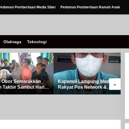
Pedoman Pemberitaan Media Siber
Pedoman Pemberitaan Ramah Anak
Olahraga
Teknologi
Obor Semarakkan
Kaperwil Lampung Media
»
Takbir Sambut Hari
Rakyat Pos Network &
ulFitri 1447 H – 2026
Risalahpos
Kampung Simpang
Network,Tergabung Di
A
Kecamatan Banjit
Forum DPC KWRI, Way
0
Kanan : Mengucapkan
P
Selamat Hari Raya Idul Fitri
o
1447 Hijriah- 2026 M
S