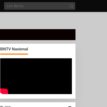
BNTV Nasional
Di sela Tugas pemantauan
arus Mudik, Anggota PMI
Rahmat Shali Akbar. S. STP.
M. Si,,Tinggalkan Pos
nggota Koramil 427-
Pantau Demi Selamatkan
5/Banjit Melaksanakan
Nyawa Bocah 7 Tahun
engamanan Pawai Ogoh
goh Di Wilayah Bali
adhar, Kecamatan Banjit