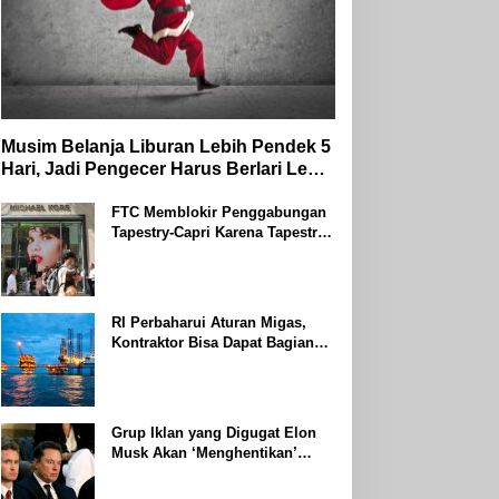
Musim Belanja Liburan Lebih Pendek 5
Hari, Jadi Pengecer Harus Berlari Lebih
Cepat di Tahun 2024
FTC Memblokir Penggabungan
Tapestry-Capri Karena Tapestry
Bersumpah Untuk Melawan
Mengatakan Itu ‘Pro-Konsumen’
RI Perbaharui Aturan Migas,
Kontraktor Bisa Dapat Bagian
Hingga 95 Persen
Grup Iklan yang Digugat Elon
Musk Akan ‘Menghentikan’
Operasionalnya