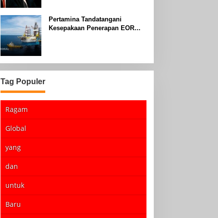
Pertamina Tandatangani
Kesepakaan Penerapan EOR
dengan Sinopec Akhir Agustus
2024
Tag Populer
Ragam
Global
yang
dan
untuk
Baru