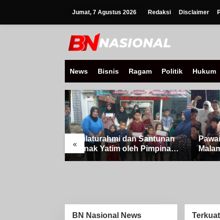
Lewati
ke
Jumat, 7 Agustus 2026
Redaksi
Disclaimer
konten
News
Bisnis
Ragam
Politik
Hukum
Silaturahmi dan Santunan
Pawai 
«
g Di Iringi
Anak Yatim oleh Pimpinan
Malam 
usan Obor
PT Buay Tumi Lampung
Raya Id
t Banjit,
Jelang Idul Fitri di Way
M, Di 
menangan Idul
Kanan
Asam, 
BN Nasional News
Terkuat