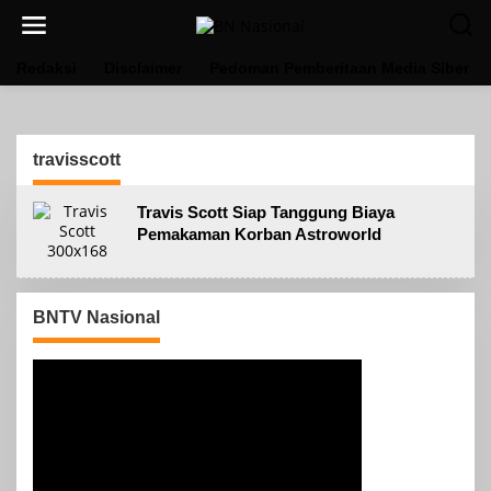
Lewati
ke
konten
Redaksi
Disclaimer
Pedoman Pemberitaan Media Siber
travisscott
Travis Scott Siap Tanggung Biaya
Pemakaman Korban Astroworld
BNTV Nasional