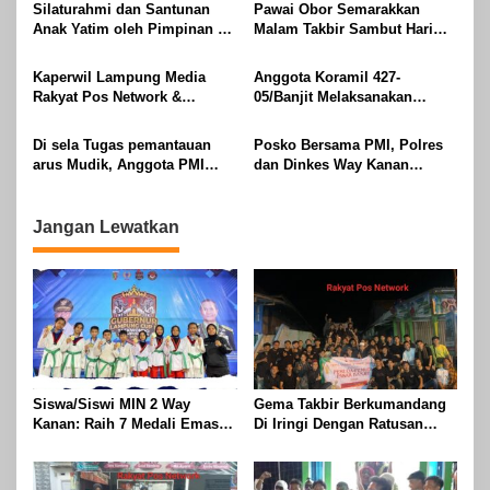
Gubernur Lampung Cup 2
Rayakan Kemenangan Idul
Silaturahmi dan Santunan
Pawai Obor Semarakkan
Taekwondo Championship
Fitri 1447 H
Anak Yatim oleh Pimpinan PT
Malam Takbir Sambut Hari
2026
Buay Tumi Lampung Jelang
Raya IdulFitri 1447 H – 2026
Idul Fitri di Way Kanan
M, Di Kampung Simpang
Kaperwil Lampung Media
Anggota Koramil 427-
Asam, Kecamatan Banjit
Rakyat Pos Network &
05/Banjit Melaksanakan
Risalahpos
Pengamanan Pawai Ogoh
Network,Tergabung Di Forum
ogoh Di Wilayah Bali Sadhar,
Di sela Tugas pemantauan
Posko Bersama PMI, Polres
DPC KWRI, Way Kanan :
Kecamatan Banjit
arus Mudik, Anggota PMI
dan Dinkes Way Kanan
Mengucapkan Selamat Hari
Rahmat Shali Akbar. S. STP.
Pantau Arus Lalu Lintas,
Raya Idul Fitri 1447 Hijriah-
M. Si,,Tinggalkan Pos Pantau
Kondisi Ramai Lancar
2026 M
Demi Selamatkan Nyawa
Jangan Lewatkan
Bocah 7 Tahun
Siswa/Siswi MIN 2 Way
Gema Takbir Berkumandang
Kanan: Raih 7 Medali Emas
Di Iringi Dengan Ratusan
Dan 2 Mendali Perak Pada
Obor Terangi Langit Banjit,
Gubernur Lampung Cup 2
Rayakan Kemenangan Idul
Taekwondo Championship
Fitri 1447 H