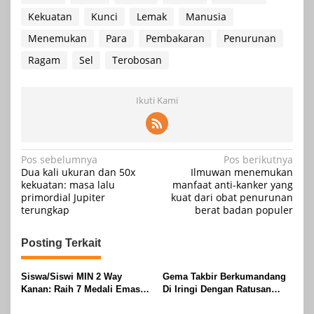
Kekuatan
Kunci
Lemak
Manusia
Menemukan
Para
Pembakaran
Penurunan
Ragam
Sel
Terobosan
Ikuti Kami
Navigasi
Pos sebelumnya
Pos berikutnya
Dua kali ukuran dan 50x
Ilmuwan menemukan
pos
kekuatan: masa lalu
manfaat anti-kanker yang
primordial Jupiter
kuat dari obat penurunan
terungkap
berat badan populer
Posting Terkait
Siswa/Siswi MIN 2 Way
Gema Takbir Berkumandang
Kanan: Raih 7 Medali Emas
Di Iringi Dengan Ratusan
Dan 2 Mendali Perak Pada
Obor Terangi Langit Banjit,