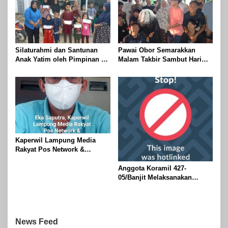
2026
Silaturahmi dan Santunan
Pawai Obor Semarakkan
Anak Yatim oleh Pimpinan PT
Malam Takbir Sambut Hari
Buay Tumi Lampung Jelang
Raya IdulFitri 1447 H – 2026
Idul Fitri di Way Kanan
M, Di Kampung Simpang
Asam, Kecamatan Banjit
Kaperwil Lampung Media
Rakyat Pos Network &
Risalahpos
Network,Tergabung Di Forum
Anggota Koramil 427-
DPC KWRI, Way Kanan :
05/Banjit Melaksanakan
Mengucapkan Selamat Hari
Pengamanan Pawai Ogoh
Raya Idul Fitri 1447 Hijriah-
ogoh Di Wilayah Bali Sadhar,
2026 M
Kecamatan Banjit
News Feed