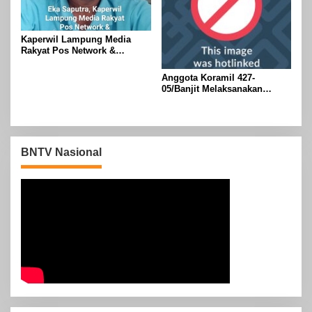
Kaperwil Lampung Media
Rakyat Pos Network &
Risalahpos
Network,Tergabung Di Forum
Anggota Koramil 427-
DPC KWRI, Way Kanan :
05/Banjit Melaksanakan
Mengucapkan Selamat Hari
Pengamanan Pawai Ogoh
Raya Idul Fitri 1447 Hijriah-
ogoh Di Wilayah Bali Sadhar,
2026 M
Kecamatan Banjit
BNTV Nasional