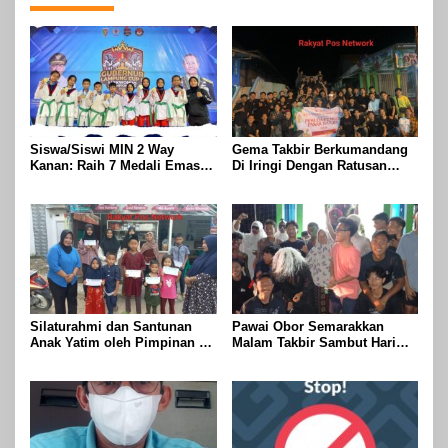
Siswa/Siswi MIN 2 Way
Gema Takbir Berkumandang
Kanan: Raih 7 Medali Emas
Di Iringi Dengan Ratusan
Dan 2 Mendali Perak Pada
Obor Terangi Langit Banjit,
Gubernur Lampung Cup 2
Rayakan Kemenangan Idul
Taekwondo Championship
Fitri 1447 H
2026
Silaturahmi dan Santunan
Pawai Obor Semarakkan
Anak Yatim oleh Pimpinan PT
Malam Takbir Sambut Hari
Buay Tumi Lampung Jelang
Raya IdulFitri 1447 H – 2026
Idul Fitri di Way Kanan
M, Di Kampung Simpang
Asam, Kecamatan Banjit