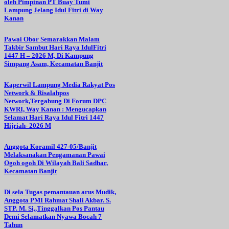
oleh Pimpinan PT Buay Tumi
Lampung Jelang Idul Fitri di Way
Kanan
Pawai Obor Semarakkan Malam
Takbir Sambut Hari Raya IdulFitri
1447 H – 2026 M, Di Kampung
Simpang Asam, Kecamatan Banjit
Kaperwil Lampung Media Rakyat Pos
Network & Risalahpos
Network,Tergabung Di Forum DPC
KWRI, Way Kanan : Mengucapkan
Selamat Hari Raya Idul Fitri 1447
Hijriah- 2026 M
Anggota Koramil 427-05/Banjit
Melaksanakan Pengamanan Pawai
Ogoh ogoh Di Wilayah Bali Sadhar,
Kecamatan Banjit
Di sela Tugas pemantauan arus Mudik,
Anggota PMI Rahmat Shali Akbar. S.
STP. M. Si,,Tinggalkan Pos Pantau
Demi Selamatkan Nyawa Bocah 7
Tahun