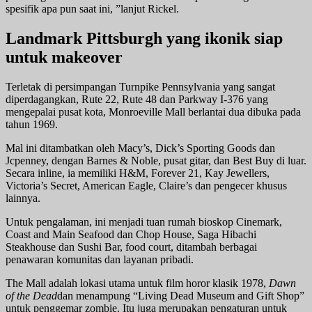
spesifik apa pun saat ini, ”lanjut Rickel.
Landmark Pittsburgh yang ikonik siap
untuk makeover
Terletak di persimpangan Turnpike Pennsylvania yang sangat
diperdagangkan, Rute 22, Rute 48 dan Parkway I-376 yang
mengepalai pusat kota, Monroeville Mall berlantai dua dibuka pada
tahun 1969.
Mal ini ditambatkan oleh Macy’s, Dick’s Sporting Goods dan
Jcpenney, dengan Barnes & Noble, pusat gitar, dan Best Buy di luar.
Secara inline, ia memiliki H&M, Forever 21, Kay Jewellers,
Victoria’s Secret, American Eagle, Claire’s dan pengecer khusus
lainnya.
Untuk pengalaman, ini menjadi tuan rumah bioskop Cinemark,
Coast and Main Seafood dan Chop House, Saga Hibachi
Steakhouse dan Sushi Bar, food court, ditambah berbagai
penawaran komunitas dan layanan pribadi.
The Mall adalah lokasi utama untuk film horor klasik 1978,
Dawn
of the Dead
dan menampung “Living Dead Museum and Gift Shop”
untuk penggemar zombie. Itu juga merupakan pengaturan untuk