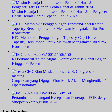
Musim Belanja Liburan Lebih Pendek 5 Hari, Jadi Pengecer
Harus Berlari Lebih Cepat di Tahun 2024
FTC Memblokir Penggabungan Tapestry-Capri Karena
Tapestry Bersumpah Untuk Melawan Mengatakan Itu ‘Pro-
Konsumen’
RI Perbaharui Aturan Migas, Kontraktor Bisa Dapat Bagian
Hingga 95 Persen
Grup Iklan yang Digugat Elon Musk Akan ‘Menghentikan’
Operasionalnya
Pertamina Tandatangani Kesepakaan Penerapan EOR dengan
Sinopec Akhir Agustus 2024
Tag Populer