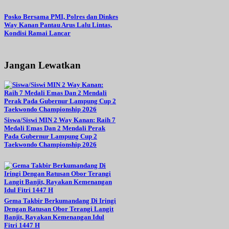
Posko Bersama PMI, Polres dan Dinkes
Way Kanan Pantau Arus Lalu Lintas,
Kondisi Ramai Lancar
Jangan Lewatkan
Siswa/Siswi MIN 2 Way Kanan: Raih 7
Medali Emas Dan 2 Mendali Perak
Pada Gubernur Lampung Cup 2
Taekwondo Championship 2026
Gema Takbir Berkumandang Di Iringi
Dengan Ratusan Obor Terangi Langit
Banjit, Rayakan Kemenangan Idul
Fitri 1447 H