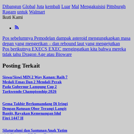
Dibangun
Global
Juta
kembali
Luar
Mal
Mengakuisisi
Pittsburgh
Ragam
untuk
Walmart
Ikuti Kami
Navigasi
Pos sebelumnya
Pemodelan dampak asteroid mengungkapkan masa
depan yang mengerikan – dan rebound laut yang mengejutkan
pos
Pos berikutnya
EXECS EXEC mengingatkan kita bahwa mereka
tidak tahu Dragon Age atau Bioware
Posting Terkait
Siswa/Siswi MIN 2 Way Kanan: Raih 7
Medali Emas Dan 2 Mendali Perak
Pada Gubernur Lampung Cup 2
Taekwondo Championship 2026
Gema Takbir Berkumandang Di Iringi
Dengan Ratusan Obor Terangi Langit
Banjit, Rayakan Kemenangan Idul
Fitri 1447 H
Silaturahmi dan Santunan Anak Yatim