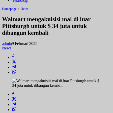
Teknologi
Walmart
Homepage
/
News
mengakuisisi
mal
Walmart mengakuisisi mal di luar
di
Pittsburgh untuk $ 34 juta untuk
luar
Pittsburgh
dibangun kembali
untuk
$
34
admin
9 Februari 2025
juta
News
untuk
dibangun
kembali