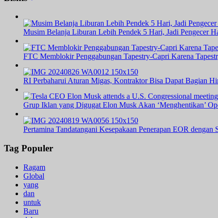
Musim Belanja Liburan Lebih Pendek 5 Hari, Jadi Pengecer Ha
FTC Memblokir Penggabungan Tapestry-Capri Karena Tapest
RI Perbaharui Aturan Migas, Kontraktor Bisa Dapat Bagian H
Grup Iklan yang Digugat Elon Musk Akan ‘Menghentikan’ Op
Pertamina Tandatangani Kesepakaan Penerapan EOR dengan S
Tag Populer
Ragam
Global
yang
dan
untuk
Baru