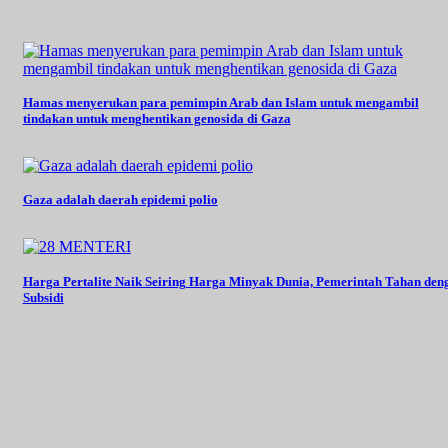
Hamas menyerukan para pemimpin Arab dan Islam untuk mengambil
tindakan untuk menghentikan genosida di Gaza
Gaza adalah daerah epidemi polio
Harga Pertalite Naik Seiring Harga Minyak Dunia, Pemerintah Tahan den
Subsidi