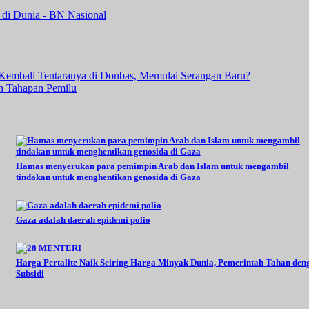
 di Dunia - BN Nasional
embali Tentaranya di Donbas, Memulai Serangan Baru?
n Tahapan Pemilu
Hamas menyerukan para pemimpin Arab dan Islam untuk mengambil
tindakan untuk menghentikan genosida di Gaza
Gaza adalah daerah epidemi polio
Harga Pertalite Naik Seiring Harga Minyak Dunia, Pemerintah Tahan den
Subsidi