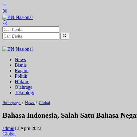
Lewati
ke
konten
News
Bisnis
Ragam
Politik
Hukum
Olahraga
Teknologi
Bahasa
Homepage
/
News
/
Global
Indonesia,
Salah
Bahasa Indonesia, Salah Satu Bahasa Neg
Satu
Bahasa
Negara
admin
12 April 2022
yang
Global
Berkembang