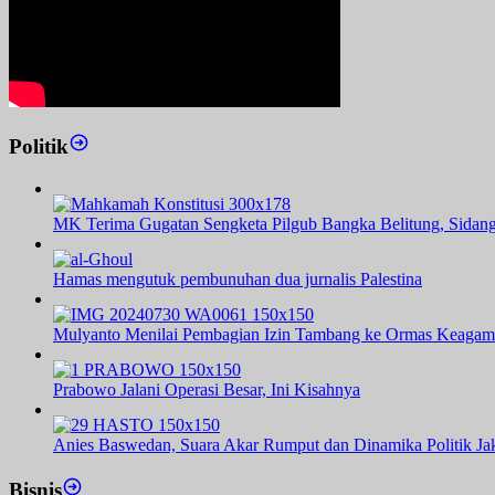
Politik
MK Terima Gugatan Sengketa Pilgub Bangka Belitung, Sidang
Hamas mengutuk pembunuhan dua jurnalis Palestina
Mulyanto Menilai Pembagian Izin Tambang ke Ormas Keagam
Prabowo Jalani Operasi Besar, Ini Kisahnya
Anies Baswedan, Suara Akar Rumput dan Dinamika Politik Jak
Bisnis