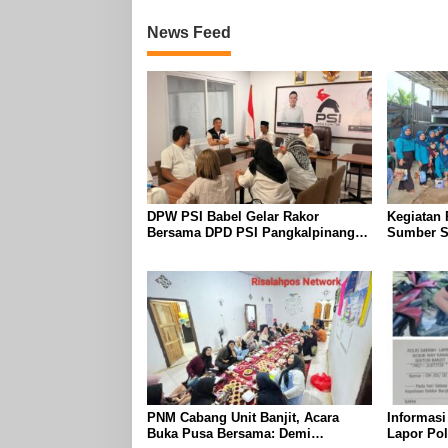
News Feed
DPW PSI Babel Gelar Rakor
Kegiatan
Bersama DPD PSI Pangkalpinang
Sumber Sa
Bahas Penguatan Struktur Partai
Warga dar
PNM Cabang Unit Banjit, Acara
Informasi
Buka Pusa Bersama: Demi
Lapor Pol