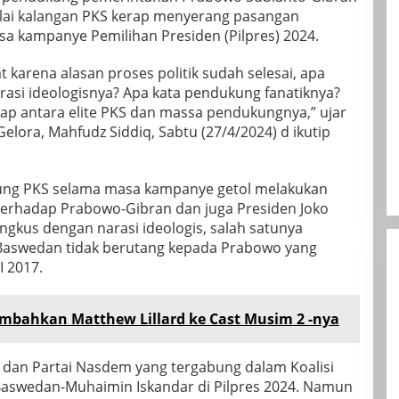
lai kalangan PKS kerap menyerang pasangan
 kampanye Pemilihan Presiden (Pilpres) 2024.
 karena alasan proses politik sudah selesai, apa
asi ideologisnya? Apa kata pendukung fanatiknya?
ap antara elite PKS dan massa pendukungnya,” ujar
Gelora, Mahfudz Siddiq, Sabtu (27/4/2024) d ikutip
ung PKS selama masa kampanye getol melakukan
 terhadap Prabowo-Gibran dan juga Presiden Joko
ngkus dengan narasi ideologis, salah satunya
Baswedan tidak berutang kepada Prabowo yang
 2017.
mbahkan Matthew Lillard ke Cast Musim 2 -nya
dan Partai Nasdem yang tergabung dalam Koalisi
swedan-Muhaimin Iskandar di Pilpres 2024. Namun