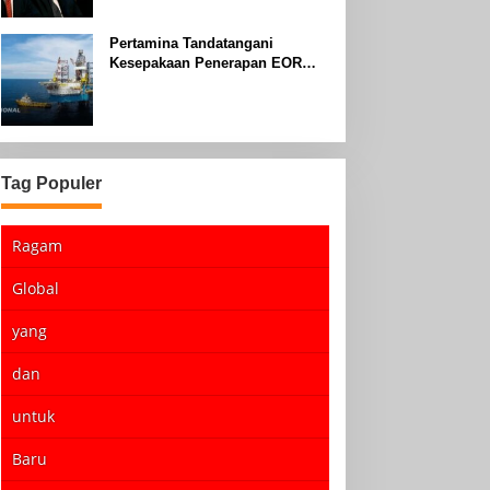
Pertamina Tandatangani
Kesepakaan Penerapan EOR
dengan Sinopec Akhir Agustus
2024
Tag Populer
Ragam
Global
yang
dan
untuk
Baru