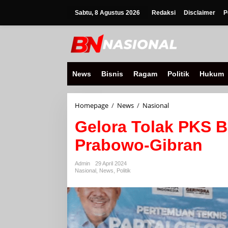
Lewati
ke
Sabtu, 8 Agustus 2026
Redaksi
Disclaimer
P
konten
News
Bisnis
Ragam
Politik
Hukum
Gelora
Homepage
/
News
/
Nasional
Tolak
Gelora Tolak PKS B
PKS
Bergabung
Prabowo-Gibran
Koalisi
Prabowo-
Gibran
Admin
29 April 2024
Nasional
,
News
,
Politik