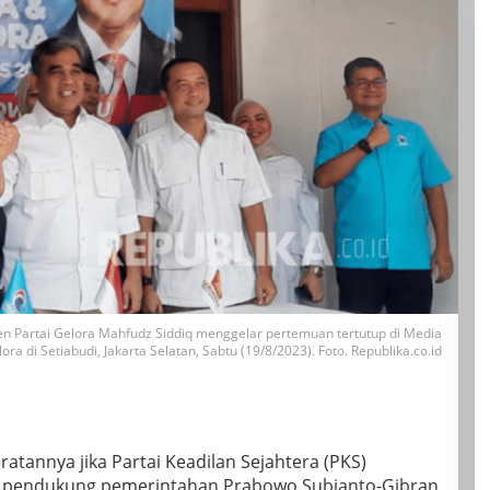
n Partai Gelora Mahfudz Siddiq menggelar pertemuan tertutup di Media
ora di Setiabudi, Jakarta Selatan, Sabtu (19/8/2023). Foto. Republika.co.id
atannya jika Partai Keadilan Sejahtera (PKS)
ai pendukung pemerintahan Prabowo Subianto-Gibran