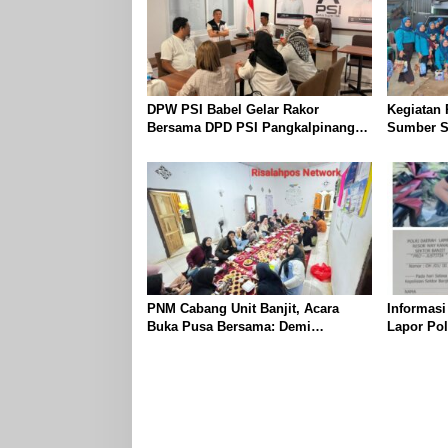
DPW PSI Babel Gelar Rakor
Kegiatan
Bersama DPD PSI Pangkalpinang
Sumber Sa
Bahas Penguatan Struktur Partai
Warga dar
PNM Cabang Unit Banjit, Acara
Informasi
Buka Pusa Bersama: Demi
Lapor Pol
Mempererat Kebersamaan
Diduga M
Berpamita