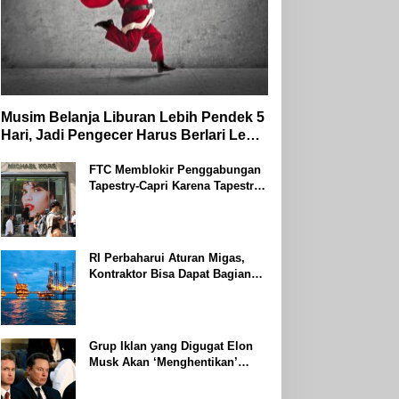
Musim Belanja Liburan Lebih Pendek 5
Hari, Jadi Pengecer Harus Berlari Lebih
Cepat di Tahun 2024
FTC Memblokir Penggabungan
Tapestry-Capri Karena Tapestry
Bersumpah Untuk Melawan
Mengatakan Itu ‘Pro-Konsumen’
RI Perbaharui Aturan Migas,
Kontraktor Bisa Dapat Bagian
Hingga 95 Persen
Grup Iklan yang Digugat Elon
Musk Akan ‘Menghentikan’
Operasionalnya