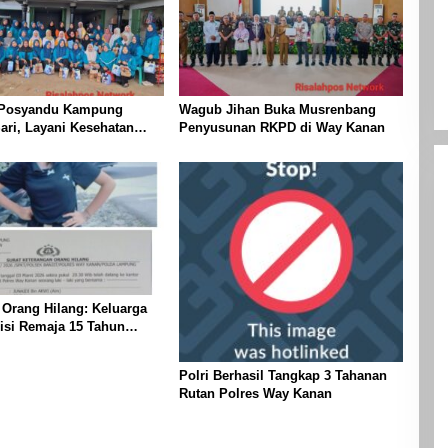
 Posyandu Kampung
Wagub Jihan Buka Musrenbang
ri, Layani Kesehatan
Penyusunan RKPD di Way Kanan
i Bayi Hingga Lansia
 Orang Hilang: Keluarga
isi Remaja 15 Tahun
enghilang Saat
n Keluar Sebentar
Polri Berhasil Tangkap 3 Tahanan
Rutan Polres Way Kanan