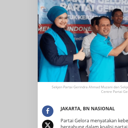
Sekjen Partai Gerindra Ahmad Muzani dan Sekje
Centre Partai Gel
JAKARTA, BN NASIONAL
Partai Gelora menyatakan keber
bergabung dalam koalisi part