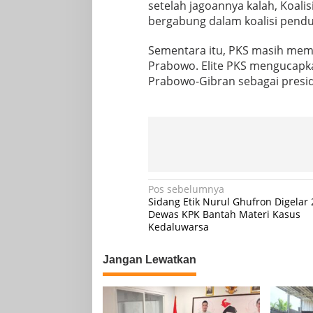
setelah jagoannya kalah, Koal
bergabung dalam koalisi pend
Sementara itu, PKS masih memb
Prabowo. Elite PKS mengucapk
Prabowo-Gibran sebagai preside
Navigasi
Pos sebelumnya
Sidang Etik Nurul Ghufron Digelar 
pos
Dewas KPK Bantah Materi Kasus
Kedaluwarsa
Jangan Lewatkan