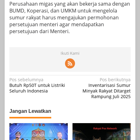
Perusahaan migas yang akan bekerja sama dengan
BUMD, Koperasi, dan UMKM untuk mengelola
sumur rakyat harus mengajukan permohonan
persetujuan menteri agar mendapatkan
persetujuan dari Menteri.
Ikuti Kami
Navigasi
Pos sebelumnya
Pos berikutnya
Butuh Rp50T untuk Listriki
Inventarisasi Sumur
pos
Seluruh Indonesia
Minyak Rakyat Ditarget
Rampung Juli 2025
Jangan Lewatkan