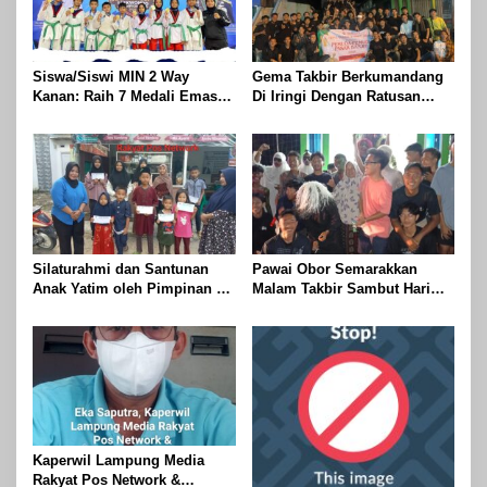
Siswa/Siswi MIN 2 Way
Gema Takbir Berkumandang
Kanan: Raih 7 Medali Emas
Di Iringi Dengan Ratusan
Dan 2 Mendali Perak Pada
Obor Terangi Langit Banjit,
Gubernur Lampung Cup 2
Rayakan Kemenangan Idul
Taekwondo Championship
Fitri 1447 H
2026
Silaturahmi dan Santunan
Pawai Obor Semarakkan
Anak Yatim oleh Pimpinan PT
Malam Takbir Sambut Hari
Buay Tumi Lampung Jelang
Raya IdulFitri 1447 H – 2026
Idul Fitri di Way Kanan
M, Di Kampung Simpang
Asam, Kecamatan Banjit
Kaperwil Lampung Media
Rakyat Pos Network &