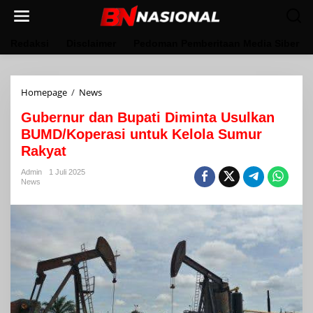
Lewati
ke
konten
Redaksi
Disclaimer
Pedoman Pemberitaan Media Siber
Gubernur
Homepage
/
News
dan
Gubernur dan Bupati Diminta Usulkan
Bupati
Diminta
BUMD/Koperasi untuk Kelola Sumur
Usulkan
Rakyat
BUMD/Koperasi
untuk
Admin
1 Juli 2025
Kelola
News
Sumur
Rakyat