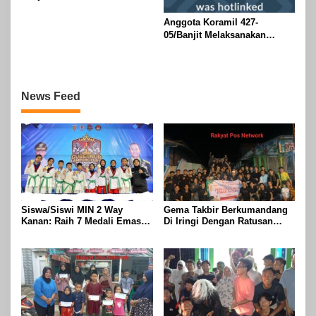
Risalahpos
Network,Tergabung Di Forum
Anggota Koramil 427-
DPC KWRI, Way Kanan :
05/Banjit Melaksanakan
Mengucapkan Selamat Hari
Pengamanan Pawai Ogoh
Raya Idul Fitri 1447 Hijriah-
ogoh Di Wilayah Bali Sadhar,
2026 M
Kecamatan Banjit
News Feed
Siswa/Siswi MIN 2 Way
Gema Takbir Berkumandang
Kanan: Raih 7 Medali Emas
Di Iringi Dengan Ratusan
Dan 2 Mendali Perak Pada
Obor Terangi Langit Banjit,
Gubernur Lampung Cup 2
Rayakan Kemenangan Idul
Taekwondo Championship
Fitri 1447 H
2026