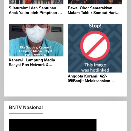
Silaturahmi dan Santunan
Pawai Obor Semarakkan
Anak Yatim oleh Pimpinan PT
Malam Takbir Sambut Hari
Buay Tumi Lampung Jelang
Raya IdulFitri 1447 H – 2026
Idul Fitri di Way Kanan
M, Di Kampung Simpang
Asam, Kecamatan Banjit
Kaperwil Lampung Media
Rakyat Pos Network &
Risalahpos
Network,Tergabung Di Forum
Anggota Koramil 427-
DPC KWRI, Way Kanan :
05/Banjit Melaksanakan
Mengucapkan Selamat Hari
Pengamanan Pawai Ogoh
Raya Idul Fitri 1447 Hijriah-
ogoh Di Wilayah Bali Sadhar,
2026 M
Kecamatan Banjit
BNTV Nasional