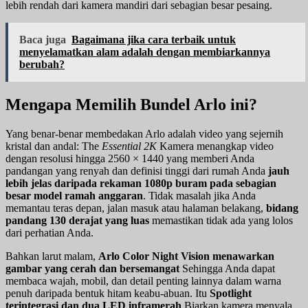
lebih rendah dari kamera mandiri dari sebagian besar pesaing.
Baca juga
Bagaimana jika cara terbaik untuk
menyelamatkan alam adalah dengan membiarkannya
berubah?
Mengapa Memilih Bundel Arlo ini?
Yang benar-benar membedakan Arlo adalah video yang sejernih
kristal dan andal: The
Essential 2K
Kamera menangkap video
dengan resolusi hingga 2560 × 1440 yang memberi Anda
pandangan yang renyah dan definisi tinggi dari rumah Anda
jauh
lebih jelas daripada rekaman 1080p buram pada sebagian
besar model ramah anggaran
. Tidak masalah jika Anda
memantau teras depan, jalan masuk atau halaman belakang,
bidang
pandang 130 derajat yang luas
memastikan tidak ada yang lolos
dari perhatian Anda.
Bahkan larut malam,
Arlo Color Night Vision menawarkan
gambar yang cerah dan bersemangat
Sehingga Anda dapat
membaca wajah, mobil, dan detail penting lainnya dalam warna
penuh daripada bentuk hitam keabu-abuan. Itu
Spotlight
terintegrasi dan dua LED inframerah
Biarkan kamera menyala