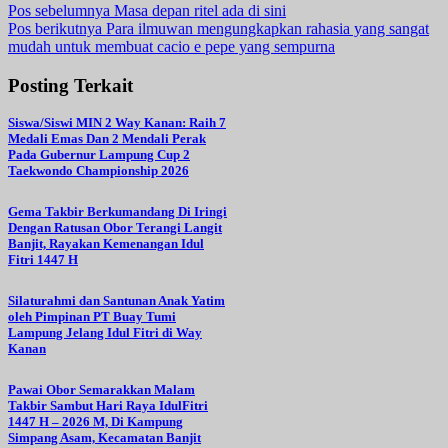
Navigasi
Pos sebelumnya
Masa depan ritel ada di sini
Pos berikutnya
Para ilmuwan mengungkapkan rahasia yang sangat
pos
mudah untuk membuat cacio e pepe yang sempurna
Posting Terkait
Siswa/Siswi MIN 2 Way Kanan: Raih 7
Medali Emas Dan 2 Mendali Perak
Pada Gubernur Lampung Cup 2
Taekwondo Championship 2026
Gema Takbir Berkumandang Di Iringi
Dengan Ratusan Obor Terangi Langit
Banjit, Rayakan Kemenangan Idul
Fitri 1447 H
Silaturahmi dan Santunan Anak Yatim
oleh Pimpinan PT Buay Tumi
Lampung Jelang Idul Fitri di Way
Kanan
Pawai Obor Semarakkan Malam
Takbir Sambut Hari Raya IdulFitri
1447 H – 2026 M, Di Kampung
Simpang Asam, Kecamatan Banjit