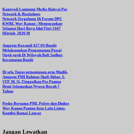
Kaperwil Lampung Media Rakyat Pos
Network & Risalahpos
Network,Tergabung Di Forum DPC
KWRI, Way Kanan : Mengucapkan
Selamat Hari Raya Idul Fitri 1447
Hijriah- 2026 M
Anggota Koramil 427-05/Banjit
Melaksanakan Pengamanan Pawai
Ogoh ogoh Di Wilayah Bali Sadhar,
Kecamatan Banjit
Di sela Tugas pemantauan arus Mudik,
Anggota PMI Rahmat Shali Akbar. S.
STP. M. Si,,Tinggalkan Pos Pantau
Demi Selamatkan Nyawa Bocah 7
Tahun
Posko Bersama PMI, Polres dan Dinkes
Way Kanan Pantau Arus Lalu Lintas,
Kondisi Ramai Lancar
Jangan Lewatkan