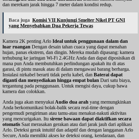
dan merekam jarak hingga 7 meter dalam kondisi redup.
Baca juga
Komisi VII Kunjungi Smelter Nikel PT GNI
yang Menyebabkan Dua Pekerja Tewas
Kamera 2K penting Arlo
Ideal untuk penggunaan dalam dan
luar ruangan
Dengan desain tahan cuaca yang dapat menahan
hujan, panas ekstrem, dan dingin. Mereka mudah dipasang: kamera
terhubung ke jaringan Wi-Fi 2.4GHz Anda dan dapat diposisikan di
mana pun Anda membutuhkan perlindungan apakah itu di atas
garasi, di pintu masuk atau di dalam mengawasi barang berharga.
Instalasi nirkabel berarti tidak perlu kabel, dan
Baterai dapat
diganti dan menyediakan hingga empat bulan
Dari satu biaya,
tergantung pada penggunaan. Untuk mengisi daya, cukup bawa
kamera dan colokkan.
Anda juga akan menyukai
Audio dua arah
yang memungkinkan
Anda berkomunikasi bolak-balik secara real-time dengan
pengemudi pengiriman atau tamu-atau menakut-nakuti aktivitas
yang mencurigakan. Itu
sirene bawaan dapat diaktifkan secara
otomatis
Saat merasakan gerakan atau dari jarak jauh dari aplikasi
Arlo. Deteksi gerak intuitif dan adaptif dan dengan langganan Arlo
Secure, Anda memiliki akses ke deteksi orang, kendaraan, dan