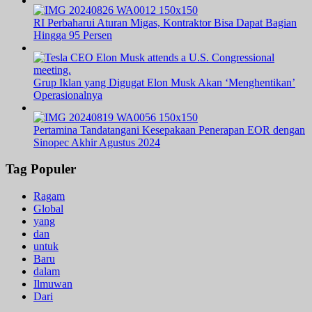
RI Perbaharui Aturan Migas, Kontraktor Bisa Dapat Bagian
Hingga 95 Persen
Grup Iklan yang Digugat Elon Musk Akan ‘Menghentikan’
Operasionalnya
Pertamina Tandatangani Kesepakaan Penerapan EOR dengan
Sinopec Akhir Agustus 2024
Tag Populer
Ragam
Global
yang
dan
untuk
Baru
dalam
Ilmuwan
Dari