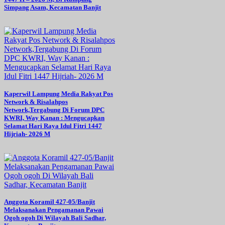
Simpang Asam, Kecamatan Banjit
Kaperwil Lampung Media Rakyat Pos
Network & Risalahpos
Network,Tergabung Di Forum DPC
KWRI, Way Kanan : Mengucapkan
Selamat Hari Raya Idul Fitri 1447
Hijriah- 2026 M
Anggota Koramil 427-05/Banjit
Melaksanakan Pengamanan Pawai
Ogoh ogoh Di Wilayah Bali Sadhar,