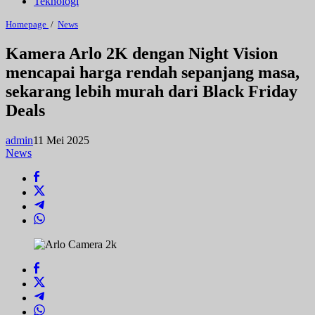
Teknologi
Kamera
Homepage
/
News
Arlo
2K
Kamera Arlo 2K dengan Night Vision
dengan
mencapai harga rendah sepanjang masa,
Night
Vision
sekarang lebih murah dari Black Friday
mencapai
harga
Deals
rendah
sepanjang
masa,
admin
11 Mei 2025
sekarang
News
lebih
murah
dari
Black
Friday
Deals