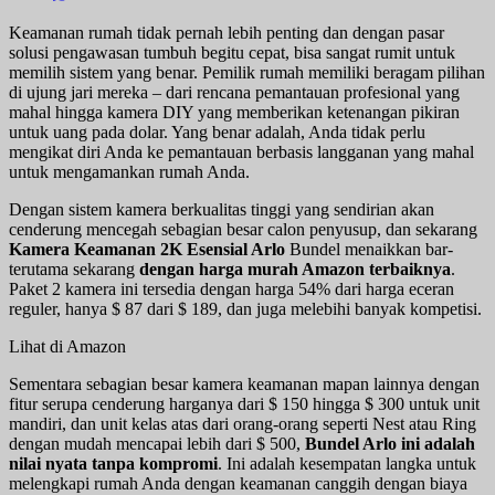
Keamanan rumah tidak pernah lebih penting dan dengan pasar
solusi pengawasan tumbuh begitu cepat, bisa sangat rumit untuk
memilih sistem yang benar. Pemilik rumah memiliki beragam pilihan
di ujung jari mereka – dari rencana pemantauan profesional yang
mahal hingga kamera DIY yang memberikan ketenangan pikiran
untuk uang pada dolar. Yang benar adalah, Anda tidak perlu
mengikat diri Anda ke pemantauan berbasis langganan yang mahal
untuk mengamankan rumah Anda.
Dengan sistem kamera berkualitas tinggi yang sendirian akan
cenderung mencegah sebagian besar calon penyusup, dan sekarang
Kamera Keamanan 2K Esensial Arlo
Bundel menaikkan bar-
terutama sekarang
dengan harga murah Amazon terbaiknya
.
Paket 2 kamera ini tersedia dengan harga 54% dari harga eceran
reguler, hanya $ 87 dari $ 189, dan juga melebihi banyak kompetisi.
Lihat di Amazon
Sementara sebagian besar kamera keamanan mapan lainnya dengan
fitur serupa cenderung harganya dari $ 150 hingga $ 300 untuk unit
mandiri, dan unit kelas atas dari orang-orang seperti Nest atau Ring
dengan mudah mencapai lebih dari $ 500,
Bundel Arlo ini adalah
nilai nyata tanpa kompromi
. Ini adalah kesempatan langka untuk
melengkapi rumah Anda dengan keamanan canggih dengan biaya