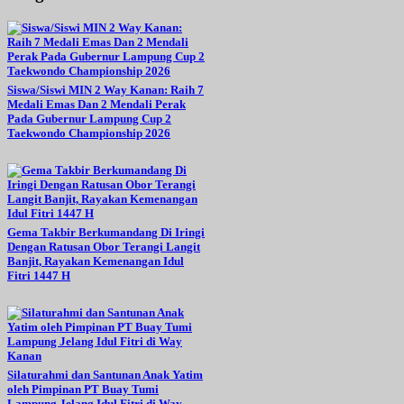
Siswa/Siswi MIN 2 Way Kanan: Raih 7
Medali Emas Dan 2 Mendali Perak
Pada Gubernur Lampung Cup 2
Taekwondo Championship 2026
Gema Takbir Berkumandang Di Iringi
Dengan Ratusan Obor Terangi Langit
Banjit, Rayakan Kemenangan Idul
Fitri 1447 H
Silaturahmi dan Santunan Anak Yatim
oleh Pimpinan PT Buay Tumi
Lampung Jelang Idul Fitri di Way