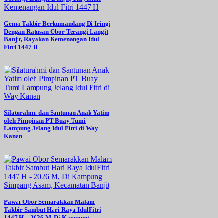
Gema Takbir Berkumandang Di Iringi
Dengan Ratusan Obor Terangi Langit
Banjit, Rayakan Kemenangan Idul
Fitri 1447 H
Silaturahmi dan Santunan Anak Yatim
oleh Pimpinan PT Buay Tumi
Lampung Jelang Idul Fitri di Way
Kanan
Pawai Obor Semarakkan Malam
Takbir Sambut Hari Raya IdulFitri
1447 H – 2026 M, Di Kampung