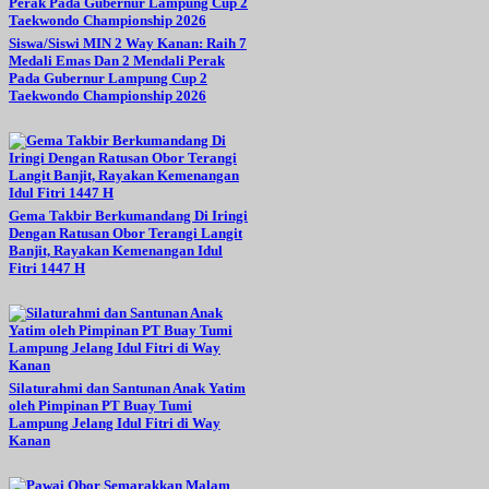
Siswa/Siswi MIN 2 Way Kanan: Raih 7
Medali Emas Dan 2 Mendali Perak
Pada Gubernur Lampung Cup 2
Taekwondo Championship 2026
Gema Takbir Berkumandang Di Iringi
Dengan Ratusan Obor Terangi Langit
Banjit, Rayakan Kemenangan Idul
Fitri 1447 H
Silaturahmi dan Santunan Anak Yatim
oleh Pimpinan PT Buay Tumi
Lampung Jelang Idul Fitri di Way
Kanan