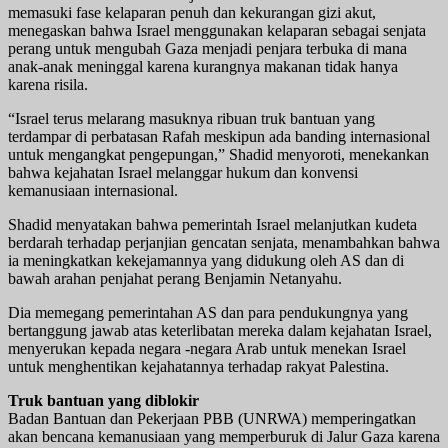
memasuki fase kelaparan penuh dan kekurangan gizi akut,
menegaskan bahwa Israel menggunakan kelaparan sebagai senjata
perang untuk mengubah Gaza menjadi penjara terbuka di mana
anak-anak meninggal karena kurangnya makanan tidak hanya
karena risila.
“Israel terus melarang masuknya ribuan truk bantuan yang
terdampar di perbatasan Rafah meskipun ada banding internasional
untuk mengangkat pengepungan,” Shadid menyoroti, menekankan
bahwa kejahatan Israel melanggar hukum dan konvensi
kemanusiaan internasional.
Shadid menyatakan bahwa pemerintah Israel melanjutkan kudeta
berdarah terhadap perjanjian gencatan senjata, menambahkan bahwa
ia meningkatkan kekejamannya yang didukung oleh AS dan di
bawah arahan penjahat perang Benjamin Netanyahu.
Dia memegang pemerintahan AS dan para pendukungnya yang
bertanggung jawab atas keterlibatan mereka dalam kejahatan Israel,
menyerukan kepada negara -negara Arab untuk menekan Israel
untuk menghentikan kejahatannya terhadap rakyat Palestina.
Truk bantuan yang diblokir
Badan Bantuan dan Pekerjaan PBB (UNRWA) memperingatkan
akan bencana kemanusiaan yang memperburuk di Jalur Gaza karena