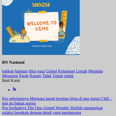
BN Nasional
bahkan
bantuan
Bisa
gaza
Global
Kelaparan
Lemah
Meminta
Menangis
Parah
Ragam
Tidak
Tubuh
untuk
Ikuti Kami
Navigasi
Pos sebelumnya
Mengapa langit bersinar hijau di atas gurun Chili –
dan itu bukan aurora
pos
Pos berikutnya
The One-Armed Wonder: Hubble menangkap
galaksi bengkok dengan detail yang mempesona