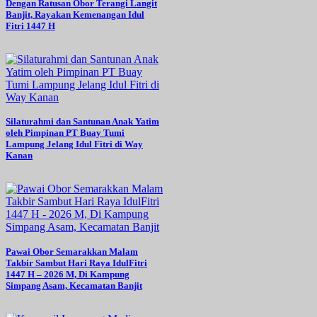
Dengan Ratusan Obor Terangi Langit
Banjit, Rayakan Kemenangan Idul
Fitri 1447 H
Silaturahmi dan Santunan Anak Yatim
oleh Pimpinan PT Buay Tumi
Lampung Jelang Idul Fitri di Way
Kanan
Pawai Obor Semarakkan Malam
Takbir Sambut Hari Raya IdulFitri
1447 H – 2026 M, Di Kampung
Simpang Asam, Kecamatan Banjit