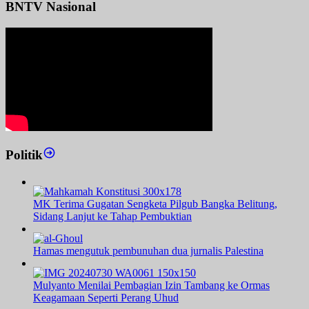
BNTV Nasional
Politik
MK Terima Gugatan Sengketa Pilgub Bangka Belitung,
Sidang Lanjut ke Tahap Pembuktian
Hamas mengutuk pembunuhan dua jurnalis Palestina
Mulyanto Menilai Pembagian Izin Tambang ke Ormas
Keagamaan Seperti Perang Uhud