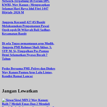
Network,Tergabung Di Forum DPC
KWRI, Way Kanan : Mengucapkan
Selamat Hari Raya Idul Fitri 1447
Hijriah- 2026 M
Anggota Koramil 427-05/Banjit
Melaksanakan Pengamanan Pawai
Ogoh ogoh Di Wilayah Bali Sadhar,
Kecamatan Banjit
Di sela Tugas pemantauan arus Mudik,
Anggota PMI Rahmat Shali Akbar. S.
STP. M. Si,,Tinggalkan Pos Pantau
Demi Selamatkan Nyawa Bocah 7
Tahun
Posko Bersama PMI, Polres dan Dinkes
Way Kanan Pantau Arus Lalu Lintas,
Kondisi Ramai Lancar
Jangan Lewatkan