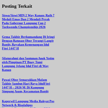
Posting Terkait
Siswa/Siswi MIN 2 Way Kanan: Raih 7
Medali Emas Dan 2 Mendali Perak
Pada Gubernur Lampung Cup 2
Taekwondo Championship 2026
Gema Takbir Berkumandang Di Iringi
Dengan Ratusan Obor Terangi Langit
Banjit, Rayakan Kemenangan Idul
Fitri 1447 H
Silaturahmi dan Santunan Anak Yatim
oleh Pimpinan PT Buay Tumi
Lampung Jelang Idul Fitri di Way
Kanan
Pawai Obor Semarakkan Malam
Takbir Sambut Hari Raya IdulFitri
1447 H – 2026 M, Di Kampung
Simpang Asam, Kecamatan Banjit
Kaperwil Lampung Media Rakyat Pos
Network & Risalahpos