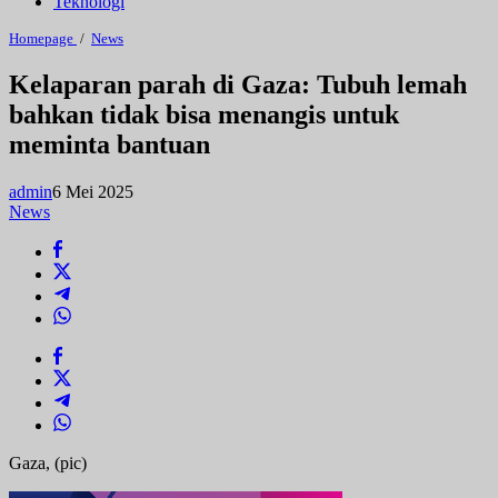
Teknologi
Kelaparan
Homepage
/
News
parah
di
Kelaparan parah di Gaza: Tubuh lemah
Gaza:
bahkan tidak bisa menangis untuk
Tubuh
lemah
meminta bantuan
bahkan
tidak
bisa
admin
6 Mei 2025
menangis
News
untuk
meminta
bantuan
Gaza, (pic)