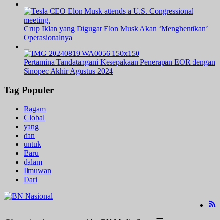
Grup Iklan yang Digugat Elon Musk Akan ‘Menghentikan’
Operasionalnya
Pertamina Tandatangani Kesepakaan Penerapan EOR dengan
Sinopec Akhir Agustus 2024
Tag Populer
Ragam
Global
yang
dan
untuk
Baru
dalam
Ilmuwan
Dari