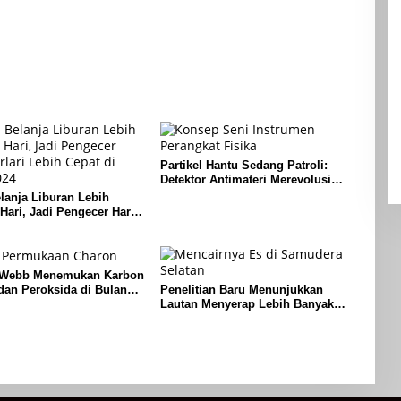
Partikel Hantu Sedang Patroli:
Detektor Antimateri Merevolusi
Pemantauan Reaktor Nuklir
anja Liburan Lebih
Hari, Jadi Pengecer Harus
ebih Cepat di Tahun 2024
 Webb Menemukan Karbon
dan Peroksida di Bulan
Penelitian Baru Menunjukkan
luto
Lautan Menyerap Lebih Banyak
Panas Dari Perkiraan Sebelumnya