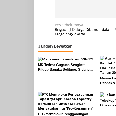
Navigasi
Pos sebelumnya
Brigadir J Diduga Dibunuh dalam P
pos
Magelang-Jakarta
Jangan Lewatkan
MK Terima Gugatan Sengketa
Pilgub Bangka Belitung, Sidang
Lanjut ke Tahap Pembuktian
Musim Bel
Pendek 5 
Berlari L
Teleskop
Dioksida 
Charon P
FTC Memblokir Penggabungan