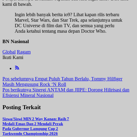
kami di bawah.
Ingin lebih banyak berita io9? Lihat kapan rilis terbaru
Marvel, Star Wars, dan Star Trek, apa selanjutnya untuk
DC Universe di film dan TV, dan semua yang perlu
Anda ketahui tentang masa depan Doctor Who.
BN Nasional
Global
Ragam
Ikuti Kami
Navigasi
Pos sebelumnya
Empat Puluh Tahun Berlalu, Tommy Hilfiger
Masih Mengusung Rock ‘N Roll
pos
Pos berikutnya
Sinergi ANTAM dan JIIPE: Dorong Hilirisasi dan
Efisiensi Mineral Nasional
Posting Terkait
Siswa/Siswi MIN 2 Way Kanan: Raih 7
Medali Emas Dan 2 Mendali Perak
Pada Gubernur Lampung Cup 2
Taekwondo Championship 2026