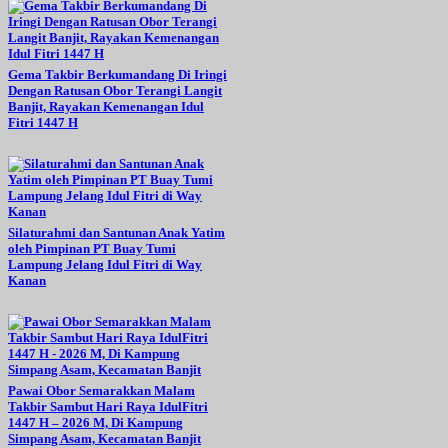
Gema Takbir Berkumandang Di Iringi
Dengan Ratusan Obor Terangi Langit
Banjit, Rayakan Kemenangan Idul
Fitri 1447 H
Silaturahmi dan Santunan Anak Yatim
oleh Pimpinan PT Buay Tumi
Lampung Jelang Idul Fitri di Way
Kanan
Pawai Obor Semarakkan Malam
Takbir Sambut Hari Raya IdulFitri
1447 H – 2026 M, Di Kampung
Simpang Asam, Kecamatan Banjit