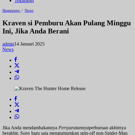
Teknologi
Kraven
Homepage
/
News
si
Pemburu
Kraven si Pemburu Akan Pulang Minggu
Akan
Ini, Jika Anda Berani
Pulang
Minggu
Ini,
admin
14 Januari 2025
Jika
Anda
News
Berani
Jika Anda mendambakannya
Persyaratannya
perburuan akhirnya
berakhir. Sony baru saja mengumumkan spin-off non-Spider-Man