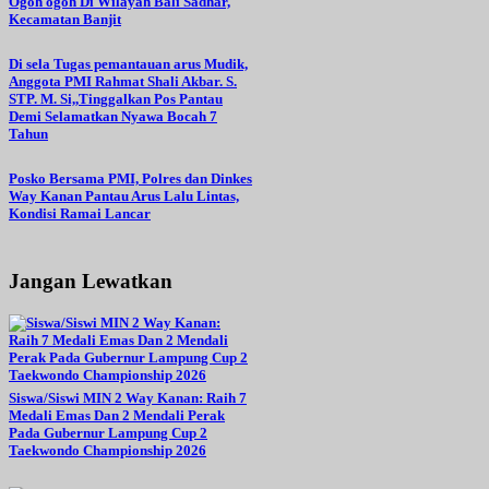
Ogoh ogoh Di Wilayah Bali Sadhar,
Kecamatan Banjit
Di sela Tugas pemantauan arus Mudik,
Anggota PMI Rahmat Shali Akbar. S.
STP. M. Si,,Tinggalkan Pos Pantau
Demi Selamatkan Nyawa Bocah 7
Tahun
Posko Bersama PMI, Polres dan Dinkes
Way Kanan Pantau Arus Lalu Lintas,
Kondisi Ramai Lancar
Jangan Lewatkan
Siswa/Siswi MIN 2 Way Kanan: Raih 7
Medali Emas Dan 2 Mendali Perak
Pada Gubernur Lampung Cup 2
Taekwondo Championship 2026