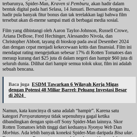
terbarunya, Spider-Man,
Kraven si Pemburu,
akan hadir dalam
bentuk digital pada hari Selasa, 14 Januari. Bersamaan dengan itu,
hadir pula banyak fitur bonus dan tak terelakkan lagi bahwa film
tersebut akan di-meme sampai mati di berbagai media sosial.
Film yang dibintangi oleh Aaron Taylor-Johnson, Russell Crowe,
Ariana DeBose, Fred Hechinger, Alessandro Nivola, dan
Christopher Abbott, tayang di bioskop pada awal Desember 2024
dan dengan cepat menjadi kekecewaan kritis dan finansial. Film ini
mendapat rating mengejutkan sebesar 17% di Rotten Tomatoes dan
meraup kurang dari $25 juta di dalam negeri dan hampir $60 juta di
seluruh dunia. Dilihat dari hampir semua tolok ukur, film ini adalah
sebuah bencana.
Baca juga
ESDM Tawarkan 6 Wilayah Kerja Migas
dengan Potensi 48 Miliar Barrel: Peluang Investasi Besar
di 2024
Namun, kata kuncinya di sana adalah “hampir”. Karena satu
kategori
Persyaratannya
tidak sepenuhnya gagal ketika
dibandingkan dengan spin-off Sony Spider-Man lainnya. Skor
Rotten Tomatoes lebih tinggi dari keduanya
Nyonya Web
Dan
Morbius
. Ada lebih banyak koneksi Spider-Man daripada
Bisa ular
.