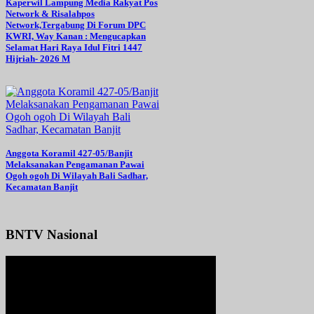
Kaperwil Lampung Media Rakyat Pos
Network & Risalahpos
Network,Tergabung Di Forum DPC
KWRI, Way Kanan : Mengucapkan
Selamat Hari Raya Idul Fitri 1447
Hijriah- 2026 M
Anggota Koramil 427-05/Banjit
Melaksanakan Pengamanan Pawai
Ogoh ogoh Di Wilayah Bali Sadhar,
Kecamatan Banjit
BNTV Nasional