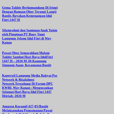
Gema Takbir Berkumandang Di Iringi
Dengan Ratusan Obor Terangi Langit
Banjit, Rayakan Kemenangan Idul
Fitri 1447 H
Silaturahmi dan Santunan Anak Yatim
oleh Pimpinan PT Buay Tumi
Lampung Jelang Idul Fitri di Way
Kanan
Pawai Obor Semarakkan Malam
Takbir Sambut Hari Raya IdulFitri
1447 H – 2026 M, Di Kampung
Simpang Asam, Kecamatan Banjit
Kaperwil Lampung Media Rakyat Pos
Network & Risalahpos
Network,Tergabung Di Forum DPC
KWRI, Way Kanan : Mengucapkan
Selamat Hari Raya Idul Fitri 1447
Hijriah- 2026 M
Anggota Koramil 427-05/Banjit
Melaksanakan Pengamanan Pawai