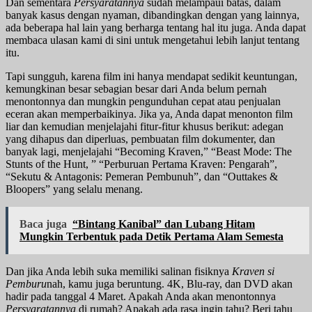
Dan sementara
Persyaratannya
sudah melampaui batas, dalam
banyak kasus dengan nyaman, dibandingkan dengan yang lainnya,
ada beberapa hal lain yang berharga tentang hal itu juga. Anda dapat
membaca ulasan kami di sini untuk mengetahui lebih lanjut tentang
itu.
Tapi sungguh, karena film ini hanya mendapat sedikit keuntungan,
kemungkinan besar sebagian besar dari Anda belum pernah
menontonnya dan mungkin pengunduhan cepat atau penjualan
eceran akan memperbaikinya. Jika ya, Anda dapat menonton film
liar dan kemudian menjelajahi fitur-fitur khusus berikut: adegan
yang dihapus dan diperluas, pembuatan film dokumenter, dan
banyak lagi, menjelajahi “Becoming Kraven,” “Beast Mode: The
Stunts of the Hunt, ” “Perburuan Pertama Kraven: Pengarah”,
“Sekutu & Antagonis: Pemeran Pembunuh”, dan “Outtakes &
Bloopers” yang selalu menang.
Baca juga
“Bintang Kanibal” dan Lubang Hitam
Mungkin Terbentuk pada Detik Pertama Alam Semesta
Dan jika Anda lebih suka memiliki salinan fisiknya
Kraven si
Pemburu
nah, kamu juga beruntung. 4K, Blu-ray, dan DVD akan
hadir pada tanggal 4 Maret. Apakah Anda akan menontonnya
Persyaratannya
di rumah? Apakah ada rasa ingin tahu? Beri tahu